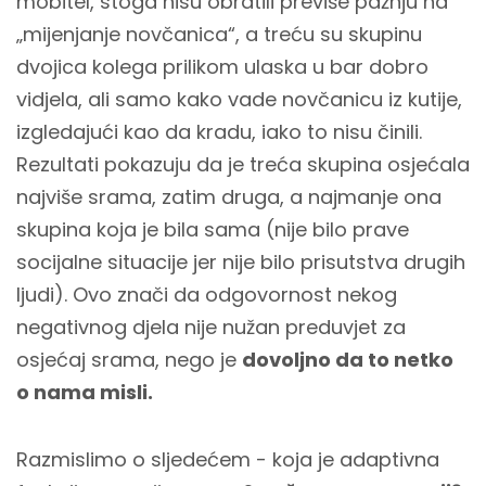
mobitel, stoga nisu obratili previše pažnju na
„mijenjanje novčanica“, a treću su skupinu
dvojica kolega prilikom ulaska u bar dobro
vidjela, ali samo kako vade novčanicu iz kutije,
izgledajući kao da kradu, iako to nisu činili.
Rezultati pokazuju da je treća skupina osjećala
najviše srama, zatim druga, a najmanje ona
skupina koja je bila sama (nije bilo prave
socijalne situacije jer nije bilo prisutstva drugih
ljudi). Ovo znači da odgovornost nekog
negativnog djela nije nužan preduvjet za
osjećaj srama, nego je
dovoljno da to netko
o nama misli.
Razmislimo o sljedećem - koja je adaptivna