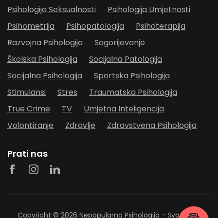
Psihologija Seksualnosti
Psihologija Umjetnosti
Psihometrija
Psihopatologija
Psihoterapija
Razvojna Psihologija
Sagorijevanje
Školska Psihologija
Socijalna Patologija
Socijalna Psihologija
Sportska Psihologija
Stimulansi
Stres
Traumatska Psihologija
True Crime
TV
Umjetna Inteligencija
Volontiranje
Zdravlje
Zdravstvena Psihologija
Prati nas
Copyright © 2026
Nepopularna Psihologija
- Sva prava