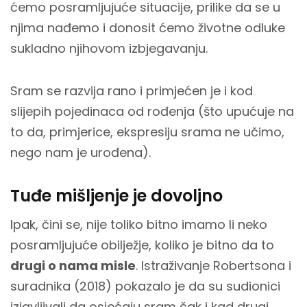
ćemo posramljujuće situacije, prilike da se u
njima nađemo i donosit ćemo životne odluke
sukladno njihovom izbjegavanju.
Sram se razvija rano i primjećen je i kod
slijepih pojedinaca od rođenja (što upućuje na
to da, primjerice, ekspresiju srama ne učimo,
nego nam je urođena).
Tuđe mišljenje je dovoljno
Ipak, čini se, nije toliko bitno imamo li neko
posramljujuće obilježje, koliko je bitno da to
drugi o nama misle
. Istraživanje Robertsona i
suradnika (2018) pokazalo je da su sudionici
izjavljivali da osjećaju sram čak i kad drugi