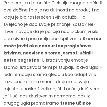
Problem je u tome što Dick nije mogao počiniti
ove zločine (bio je na dužnosti na brodu) i na
kraju je bio rasterećen svih optužbi – ali
svejedno je dao svoje priznanje. Zašto? Neki
izvori navode da je policija nad Dickom vršila
agresivno i posramljujuće ispitivanje.
Sram se
može javiti ako nas sustav proglašava
krivima, neovisno o tome jesmo li učinili
nešto pogrešno.
U istraživanju emocije
srama, istraživači temi pristupaju iz dva ugla –
jedni emociju srama gledaju kao adaptivno
razvijenu korisnu emociju koja ima svoje
mjesto u našim životima, štiti naše „društveno
ja“ i uči nas društvenim normama, dok iz
drugog ugla promatramo
štetne učinke