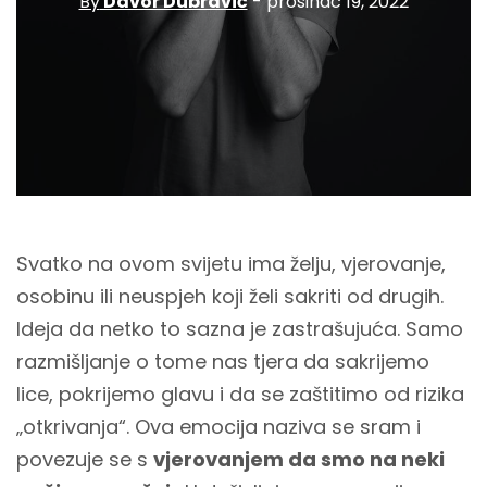
By
Davor Dubravić
- prosinac 19, 2022
Svatko na ovom svijetu ima želju, vjerovanje,
osobinu ili neuspjeh koji želi sakriti od drugih.
Ideja da netko to sazna je zastrašujuća. Samo
razmišljanje o tome nas tjera da sakrijemo
lice, pokrijemo glavu i da se zaštitimo od rizika
„otkrivanja“. Ova emocija naziva se sram i
povezuje se s
vjerovanjem da smo na neki