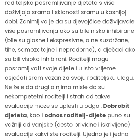
roditeljsko posramljivanje djeteta s više
doživljaja srama i sklonosti sramu u kasnijoj
dobi. Zanimljivo je da su djevojčice doživljavale
više posramljivanja ako su bile nisko inhibirane
(bile su glasne i ekspresivne, a ne suzdržane,
tihe, samozatajne i neprodorne), a dječaci ako
su bili visoko inhibirani. Roditelji mogu
posramljivati svoje dijete i u isto vrijeme
osjećati sram vezan za svoju roditeljsku ulogu.
Ne žele da drugi o njima misle da su
nekompetetni roditelji i strah od takve
evaluacije može se uplesti u odgoj.
Dobrobit
djeteta
, kao i
odnos roditelj-dijete
puno su
važniji od vanjske (često prividne i iskrivljene)
evaluacije kakvi ste roditelji. Ujedno je i jedna