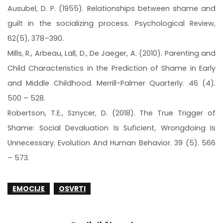
Ausubel, D. P. (1955). Relationships between shame and
guilt in the socializing process. Psychological Review,
62(5), 378–390.
Mills, R., Arbeau, Lall, D., De Jaeger, A. (2010). Parenting and
Child Characteristics in the Prediction of Shame in Early
and Middle Childhood. Merrill-Palmer Quarterly. 46 (4).
500 – 528.
Robertson, T.E., Sznycer, D. (2018). The True Trigger of
Shame: Social Devaluation Is Suficient, Wrongdoing Is
Unnecessary. Evolution And Human Behavior. 39 (5). 566
– 573.
EMOCIJE
OSVRTI