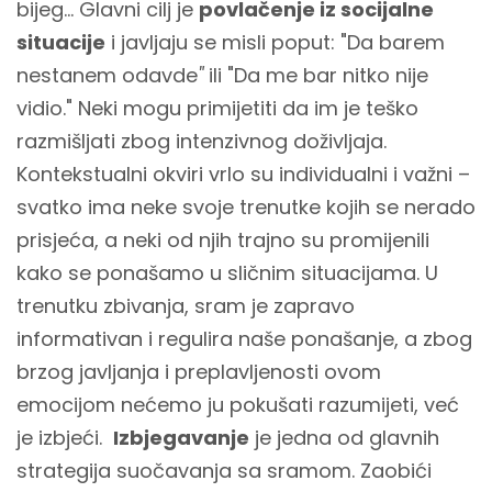
bijeg... Glavni cilj je
povlačenje iz socijalne
situacije
i javljaju se misli poput: "Da barem
nestanem odavde
"
ili "Da me bar nitko nije
vidio." Neki mogu primijetiti da im je teško
razmišljati zbog intenzivnog doživljaja.
Kontekstualni okviri vrlo su individualni i važni –
svatko ima neke svoje trenutke kojih se nerado
prisjeća, a neki od njih trajno su promijenili
kako se ponašamo u sličnim situacijama. U
trenutku zbivanja, sram je zapravo
informativan i regulira naše ponašanje, a zbog
brzog javljanja i preplavljenosti ovom
emocijom nećemo ju pokušati razumijeti, već
je izbjeći.
Izbjegavanje
je jedna od glavnih
strategija suočavanja sa sramom. Zaobići