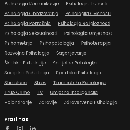
Psihologija Komunikacije
Psihologija Ličnosti
Psihologija Obrazovanja
Psihologija Ovisnosti
Psihologija Potrošnje
Psihologija Religioznosti
Psihologija Seksualnosti
Psihologija Umjetnosti
Psihometrija
Psihopatologija
Psihoterapija
Razvojna Psihologija
Sagorijevanje
Školska Psihologija
Socijalna Patologija
Socijalna Psihologija
Sportska Psihologija
Stimulansi
Stres
Traumatska Psihologija
True Crime
TV
Umjetna Inteligencija
Volontiranje
Zdravlje
Zdravstvena Psihologija
Prati nas