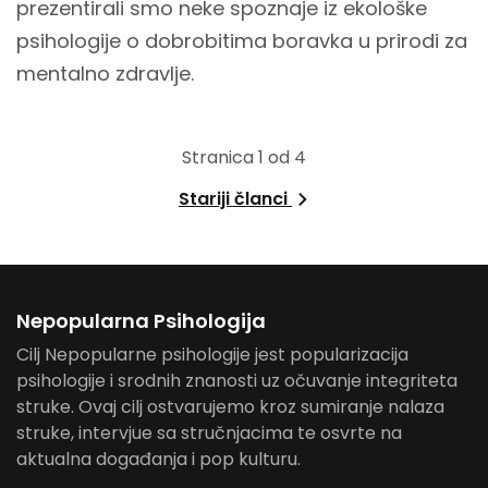
prezentirali smo neke spoznaje iz ekološke
psihologije o dobrobitima boravka u prirodi za
mentalno zdravlje.
Stranica 1 od 4
Stariji članci
Nepopularna Psihologija
Cilj Nepopularne psihologije jest popularizacija
psihologije i srodnih znanosti uz očuvanje integriteta
struke. Ovaj cilj ostvarujemo kroz sumiranje nalaza
struke, intervjue sa stručnjacima te osvrte na
aktualna događanja i pop kulturu.