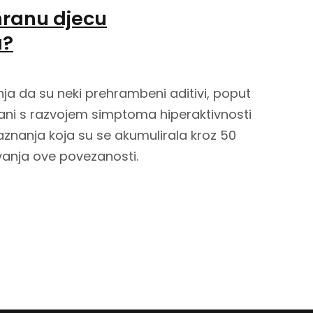
 hranu djecu
a?
ja da su neki prehrambeni aditivi, poput
ezani s razvojem simptoma hiperaktivnosti
aznanja koja su se akumulirala kroz 50
vanja ove povezanosti.