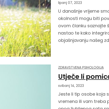
lipanj 07, 2023
U današnje vrijeme smo
okolnosti mogu biti pov
ovom članku saznajte št
nastao te kako integrir
objašnjavanju našeg zdr
ZDRAVSTVENA PSIHOLOGIJA
Utječe li pomic
svibanj 14, 2023
Jeste li tip osobe koja 
vremena ili vam treba 
onog ljubljenog sata sn