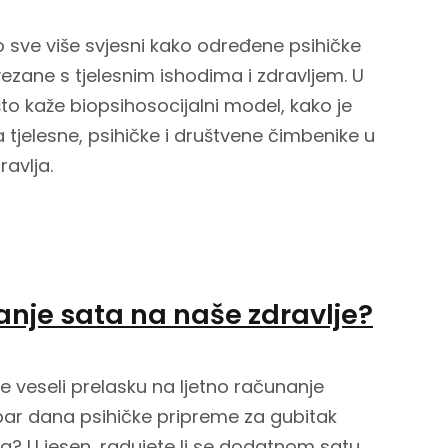
 sve više svjesni kako određene psihičke
ezane s tjelesnim ishodima i zdravljem. U
o kaže biopsihosocijalni model, kako je
a tjelesne, psihičke i društvene čimbenike u
avlja.
anje sata na naše zdravlje?
se veseli prelasku na ljetno računanje
par dana psihičke pripreme za gubitak
a? U jesen, radujete li se dodatnom satu