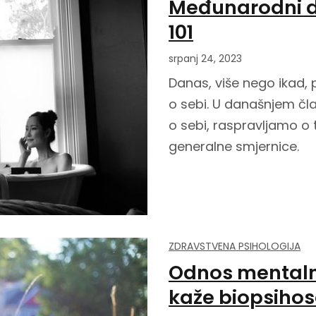
Međunarodni da
101
srpanj 24, 2023
Danas, više nego ikad,
o sebi. U današnjem č
o sebi, raspravljamo o 
generalne smjernice.
ZDRAVSTVENA PSIHOLOGIJA
Odnos mentalno
kaže biopsihos