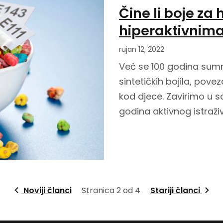
Čine li boje za
hiperaktivnim
rujan 12, 2022
Već se 100 godina sumn
sintetičkih bojila, pov
kod djece. Zavirimo u s
godina aktivnog istraži
Noviji članci
Stranica 2 od 4
Stariji članci