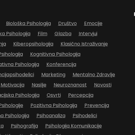
Biološka Psihologija
Društvo
Emocije
ka Psihologija
Film
Glazba
Intervjui
nja
Kiberopsihologija
Klasično Istraživanje
Psihologija
Kognitivna Psihologija
ivna Psihologija
Konferencija
cijapsihodelici
Marketing
Mentalno Zdravlje
Motivacija
Nasilje
Neuroznanost
Novosti
cijska Psihologija
Osvrti
Percepcija
Psihologije
Pozitivna Psihologija
Prevencija
 Psihologija
Psihoanaliza
Psihodelici
ka
Psihografija
Psihologija Komunikacije