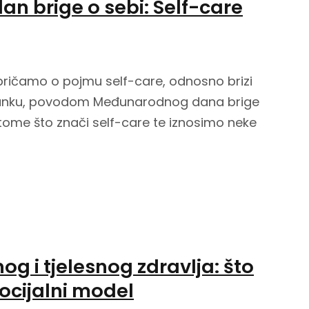
n brige o sebi: Self-care
 pričamo o pojmu self-care, odnosno brizi
lanku, povodom Međunarodnog dana brige
tome što znači self-care te iznosimo neke
g i tjelesnog zdravlja: što
ocijalni model