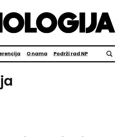
erencija
O nama
Podrži rad NP
ja