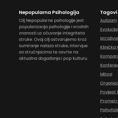
Nepopularna Psihologija
Tagovi
Cilj Nepopularne psihologije jest
Autizam
popularizacija psihologije i srodnih
Evolucijs
znanosti uz očuvanje integriteta
Istraživa
struke. Ovaj cilj ostvarujemo kroz
sumiranje nalaza struke, intervjue
Klinička 
sa stručnjacima te osvrte na
Komparat
aktualna događanja i pop kulturu.
Konferen
Mitovi
Organiza
Povijest 
Prometna
Psihofizi