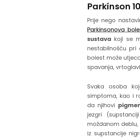
Parkinson 10
Prije nego nastavi
Parkinsonova bole
sustava
koji se 
nestabilnošću pri
bolest može utjeca
spavanja, vrtoglavic
Svaka osoba koja
simptoma, kao i ra
da njihovi
pigmen
jezgri (supstancij
moždanom deblu,
iz supstancije nig