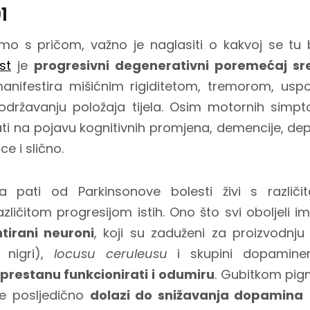
1
mo s pričom, važno je naglasiti o kakvoj se tu 
st
je
progresivni degenerativni poremećaj sr
manifestira mišićnim rigiditetom, tremorom, usp
 održavanju položaja tijela. Osim motornih simp
ti na pojavu kognitivnih promjena, demencije, de
e i slično.
 pati od Parkinsonove bolesti živi s različ
zličitom progresijom istih. Ono što svi oboljeli im
tirani neuroni
, koji su zaduženi za proizvodnj
i nigri),
locusu ceruleusu
i skupini dopaminer
prestanu funkcionirati i odumiru
. Gubitkom pig
re posljedično
dolazi do snižavanja dopamina