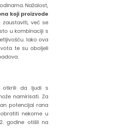
godinama. Nažalost,
na koji proizvode
zaustaviti, već se
sto u kombinaciji s
etljivošću. Iako ova
ivota te su oboljeli
 padova.
tkrili da ljudi s
ože namirisati. Za
an potencijal rana
 obratiti nekome u
2. godine otišli na