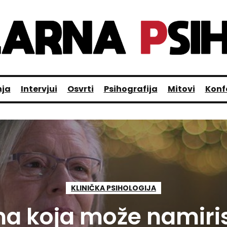
nja
Intervjui
Osvrti
Psihografija
Mitovi
Konf
KLINIČKA PSIHOLOGIJA
na koja može namiris