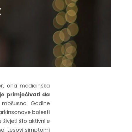
t
or, ona medicinska
je primjećivati da
, mošusno. Godine
Parkinsonove bolesti
ivjeti što aktivnije
ma, Lesovi simptomi