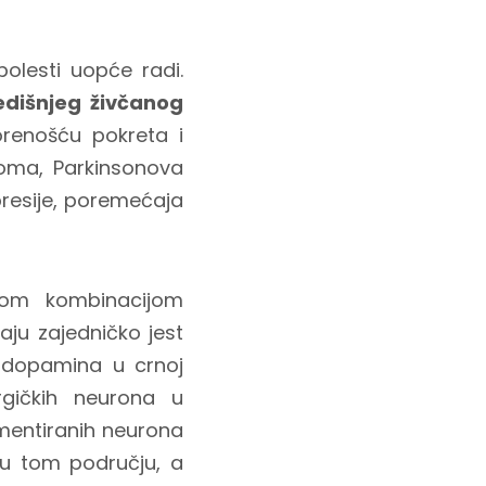
bolesti uopće radi.
edišnjeg živčanog
orenošću pokreta i
toma, Parkinsonova
presije, poremećaja
itom kombinacijom
aju zajedničko jest
u dopamina u crnoj
gičkih neurona u
mentiranih neurona
u tom području, a