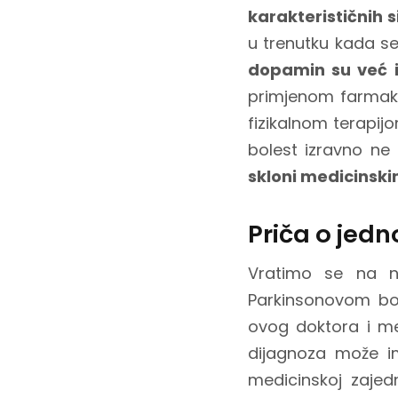
karakterističnih
u trenutku kada se 
dopamin su već iz
primjenom farmakot
fizikalnom terapijo
bolest izravno ne s
skloni medicinsk
Priča o jedn
Vratimo se na na
Parkinsonovom bol
ovog doktora i me
dijagnoza može im
medicinskoj zajedn