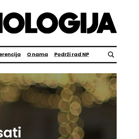
erencija
O nama
Podrži rad NP
ati