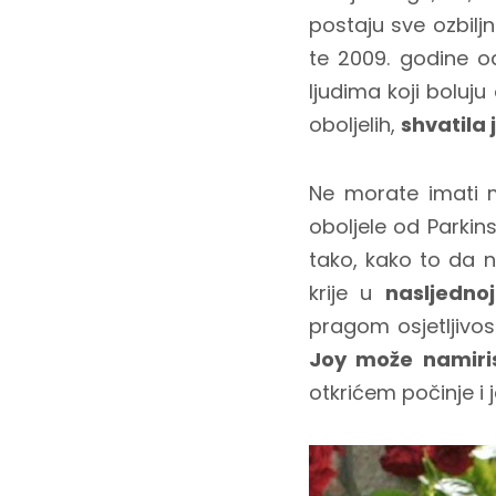
postaju sve ozbiljn
te 2009. godine o
ljudima koji boluj
oboljelih,
shvatila 
Ne morate imati m
oboljele od Parkin
tako, kako to da ni
krije u
nasljednoj
pragom osjetljivos
Joy može namiris
otkrićem počinje i 