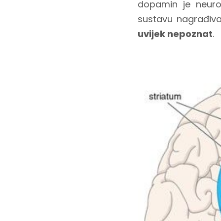
dopamin je neurot
sustavu nagrađiva
uvijek nepoznat
.