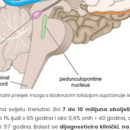
italni presjek mozga s istaknutom lokacijom supstancije ni
na svijetu trenutno živi
7 do 10 milijuna oboljel
 1% ljudi ≥ 65 godina i oko 0,4% onih > 40 godina,
si 57 godina. Bolest se
dijagnosticira klinički
,
na 