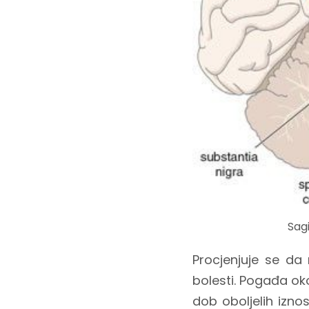
Sag
Procjenjuje se da 
bolesti. Pogađa oko
dob oboljelih izno