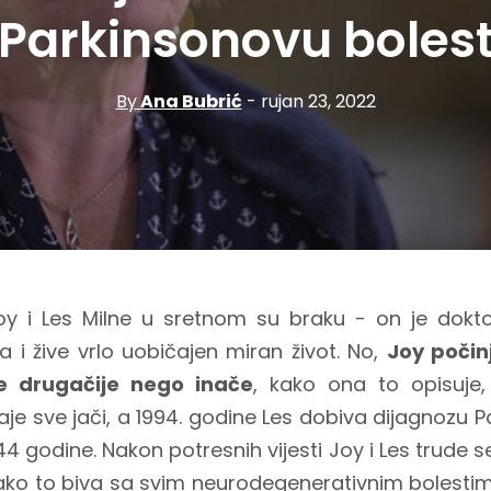
Parkinsonovu boles
By
Ana Bubrić
- rujan 23, 2022
Joy i Les Milne u sretnom su braku - on je dokt
a i žive vrlo uobičajen miran život. No,
Joy počin
e drugačije nego inače
,
kako ona to opisuje
aje sve jači, a 1994. godine Les dobiva dijagnozu 
 godine. Nakon potresnih vijesti Joy i Les trude se ž
kako to biva sa svim neurodegenerativnim bolesti