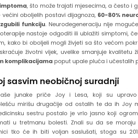
 simptoma
, što može trajati mjesecima, a često i 
većini oboljelih postavi dijagnoza,
60-80% neuro
gubili funkciju
. Neurodegeneraciju nije moguće 
erapije nastoje odgoditi ili ublažiti simptomi, če
m, kako bi oboljeli mogli živjeti sa što većom pokr
kraćuje životni vijek, uvelike smanjuje kvalitetu ž
im komplikacijama
poput upale pluća i učestalih
oj sasvim neobičnoj suradnji
še junake priče Joy i Lesa, koji su upravo o
ešću mirišu drugačije od ostalih te da ih Joy m
dicinsku sestru postalo je vrlo jasno koji ogrom
ati u tretmanu bolesti. Znali su da se moraju
ici tko će ih biti voljan saslušati, stoga su 201