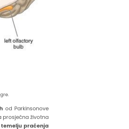
gre.
ih
od
Parkinsonove
 a prosječna životna
temelju praćenja