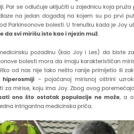
iji. Par se odlučuje uključiti u zajednicu koja pruž
dlaze na jedan događaj na kojem su po prvi pu
u od Parkinsonove bolesti. U trenutku kada je Joy 
je da svi mirišu isto kao i njezin muž
.
edicinsku pozadinu (kao Joy i Les) da biste zak
sonove bolesti mora da imaju karakterističan miris
tko od nas nije tako nešto ranije primijetio ili z
 hiperosmiji
– pojačanoj mirisnoj oštrini uzro
ti za mirise, koju ima Joy. Zbog ovog poremećaja
ati ono što ostatak populacije ne može
, a 
jedna intrigantna medicinska priča.