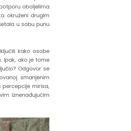
a potporu oboljelima
ta okruženi drugim
ušetala u sobu punu
ljučili kako osobe
. Ipak, ako je tome
aključio? Odgovor se
kovanoj smanjenim
 percepcije mirisa,
ovim iznenađujućim