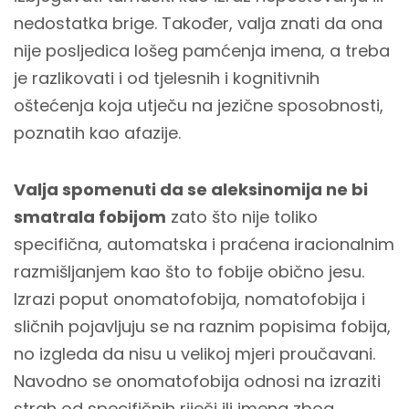
nedostatka brige. Također, valja znati da ona
nije posljedica lošeg pamćenja imena, a treba
je razlikovati i od tjelesnih i kognitivnih
oštećenja koja utječu na jezične sposobnosti,
poznatih kao afazije.
Valja spomenuti da se aleksinomija ne bi
smatrala fobijom
zato što nije toliko
specifična, automatska i praćena iracionalnim
razmišljanjem kao što to fobije obično jesu.
Izrazi poput onomatofobija, nomatofobija i
sličnih pojavljuju se na raznim popisima fobija,
no izgleda da nisu u velikoj mjeri proučavani.
Navodno se onomatofobija odnosi na izraziti
strah od specifičnih riječi ili imena zbog