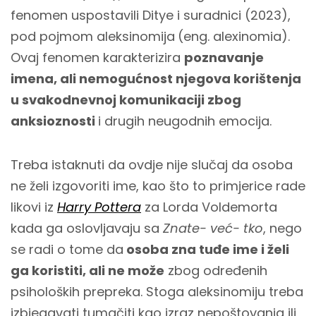
fenomen uspostavili Ditye i suradnici (2023),
pod pojmom aleksinomija
(eng. alexinomia).
Ovaj fenomen karakterizira
poznavanje
imena, ali nemogućnost njegova korištenja
u svakodnevnoj komunikaciji zbog
anksioznosti
i drugih neugodnih emocija.
Treba istaknuti da ovdje nije slučaj da osoba
ne želi izgovoriti ime, kao što to primjerice rade
likovi iz
Harry Pottera
za Lorda Voldemorta
kada ga oslovljavaju sa
Znate- već- tko
, nego
se radi o tome da
osoba zna tuđe ime i želi
ga koristiti, ali ne može
zbog određenih
psiholoških prepreka. Stoga aleksinomiju treba
izbjegavati tumačiti kao izraz nepoštovanja ili