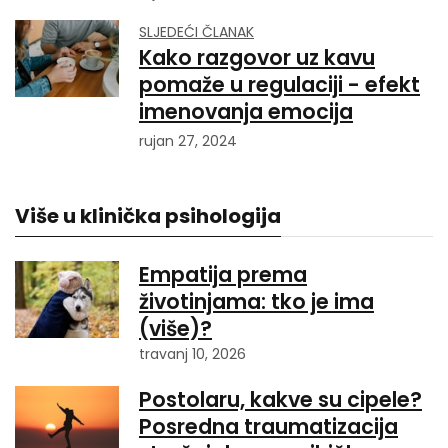
SLJEDEĆI ČLANAK
Kako razgovor uz kavu
pomaže u regulaciji - efekt
imenovanja emocija
rujan 27, 2024
Više u klinička psihologija
Empatija prema
životinjama: tko je ima
(više)?
travanj 10, 2026
Postolaru, kakve su cipele?
Posredna traumatizacija