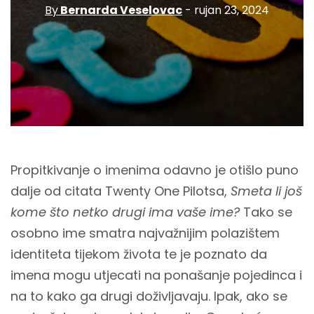
By
Bernarda Veselovac
- rujan 23, 2024
Propitkivanje o imenima odavno je otišlo puno
dalje od citata Twenty One Pilotsa,
Smeta li još
kome što netko drugi ima vaše ime?
Tako se
osobno ime smatra najvažnijim polazištem
identiteta tijekom života te je poznato da
imena mogu utjecati na ponašanje pojedinca i
na to kako ga drugi doživljavaju. Ipak, ako se