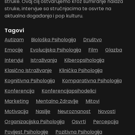
struke. Ovaj cilj ostvarujemo kroz sumiranje nalaza
struke, intervjue sa stručnjacima te osvrte na
aktualna događanja i pop kulturu.
Tagovi
Autizam
Biološka Psihologija
Društvo
Emocije
Evolucijska Psihologija
Film
Glazba
Intervjui
Istraživanja
Kiberopsihologija
Klasično Istraživanje
Klinička Psihologija
Kognitivna Psihologija
Komparativna Psihologija
Konferencija
Konferencijapsihodelici
Marketing
Mentalno Zdravlje
Mitovi
Motivacija
Nasilje
Neuroznanost
Novosti
Organizacijska Psihologija
Osvrti
Percepcija
Povijest Psihologije
Pozitivna Psihologija