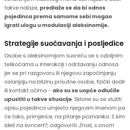
takve nalaze,
predlaže se da bi odnos
pojedinca prema samome sebi mogao
igrati ulogu u modulaciji aleksinomije.
Strategije suočavanja i posljedice
Osobe s aleksinomijom susreću se s ozbiljnim
teškoćama u interakciji i održavanju odnosa
jer se pri razgovoru ili njegovu započinjanju
oslanjaju na blizinu prisutne osobe, fizički dodir
ili kontakt očima -
ako su se uopće odlučile
upustiti u takve situacije
. Sklone su se služiti
opisu pojedinca umjesto njegovim imenom pa
će tako, primjerice, na pitanje poznanika:
S kim
ideš na koncert?
, odgovoriti:
Znaš, s onom