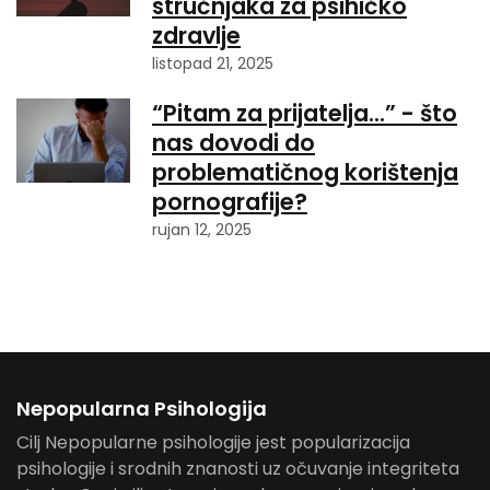
stručnjaka za psihičko
zdravlje
listopad 21, 2025
“Pitam za prijatelja…” - što
nas dovodi do
problematičnog korištenja
pornografije?
rujan 12, 2025
Nepopularna Psihologija
Cilj Nepopularne psihologije jest popularizacija
psihologije i srodnih znanosti uz očuvanje integriteta