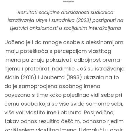
Rezultati socijalne anksioznosti sudionica
istraživanja Ditye i suradnika (2023) postignuti na
Ljestvici anksioznosti u socijalnim interakcijama
Uočeno je i da mnoge osobe s aleksinomijom
imaju poteškoća s percepcijom vlastitog
imena pa znaju pokazivati odbojnost prema
njemu i preferirati nadimke. Još su istraživanja
Aldrin (2016) i Jouberta (1993) ukazala na to
da je samoprocjena osobnog imena
povezana s time kako pojedinac vidi sebe pri
čemu osoba koja se više sviđa samome sebi,
više voli vlastito ime i obrnuto. Posljedično,
takav odnos rezultira češćim, odnosno rjeđim
korištenjem vlastitog imena. Uzimajući u obzir