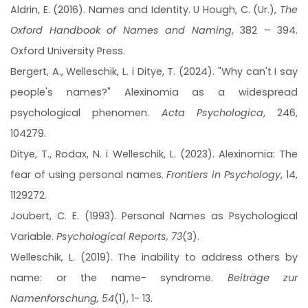
Aldrin, E. (2016). Names and Identity. U Hough, C. (Ur.),
The
Oxford Handbook of Names and Naming
, 382 – 394.
Oxford University Press.
Bergert, A., Welleschik, L. i Ditye, T. (2024). "Why can't I say
people's names?" Alexinomia as a widespread
psychological phenomen.
Acta Psychologica
, 246,
104279.
Ditye, T., Rodax, N. i Welleschik, L. (2023). Alexinomia: The
fear of using personal names.
Frontiers in Psychology
, 14,
1129272.
Joubert, C. E. (1993). Personal Names as Psychological
Variable.
Psychological Reports, 73
(3).
Welleschik, L. (2019). The inability to address others by
name: or the name- syndrome.
Beiträge zur
Namenforschung, 54
(1), 1- 13.