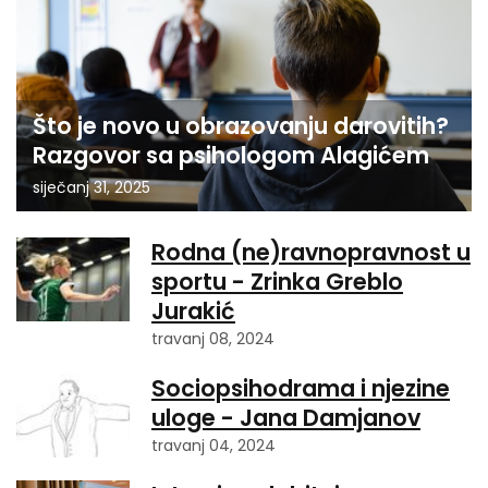
Što je novo u obrazovanju darovitih?
Razgovor sa psihologom Alagićem
siječanj 31, 2025
Rodna (ne)ravnopravnost u
sportu - Zrinka Greblo
Jurakić
travanj 08, 2024
Sociopsihodrama i njezine
uloge - Jana Damjanov
travanj 04, 2024