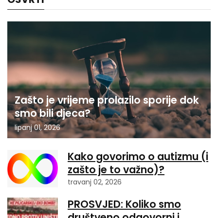
Zašto je vrijeme prolazilo sporije dok
smo bili djeca?
lipanj 01, 2026
Kako govorimo o autizmu (i
zašto je to važno)?
travanj 02, 2026
PROSVJED: Koliko smo
društveno odgovorni i