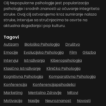
Cilj Nepopularne psihologije jest popularizacija
psihologije i srodnih znanosti uz očuvanje integriteta
struke. Ovaj cilj ostvarujemo kroz sumiranje nalaza
struke, intervjue sa stručnjacima te osvrte na
aktualna događanja i pop kulturu.
Tagovi
Autizam
Biološka Psihologija
Društvo
Emocije
Evolucijska Psihologija
Film
Glazba
Intervjui
Istraživanja
Kiberopsihologija
Klasično Istraživanje
Klinička Psihologija
Kognitivna Psihologija
Komparativna Psihologija
Konferencija
Konferencijapsihodelici
Marketing
Mentalno Zdravlje
Mitovi
Motivacija
Nasilje
Neuroznanost
Novosti