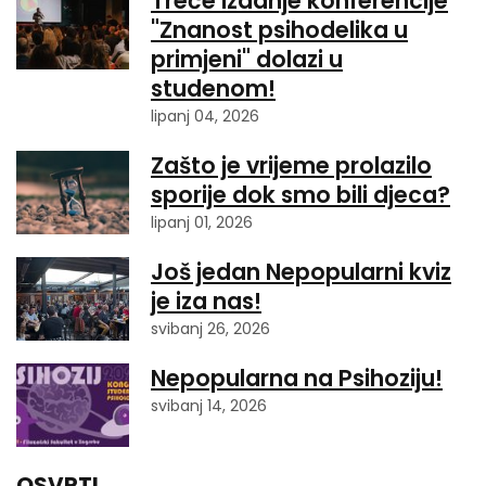
Treće izdanje konferencije
"Znanost psihodelika u
primjeni" dolazi u
studenom!
lipanj 04, 2026
Zašto je vrijeme prolazilo
sporije dok smo bili djeca?
lipanj 01, 2026
Još jedan Nepopularni kviz
je iza nas!
svibanj 26, 2026
Nepopularna na Psihoziju!
svibanj 14, 2026
OSVRTI