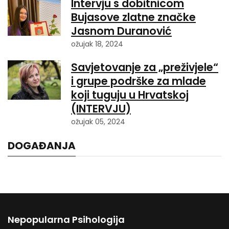
Intervju s dobitnicom
Bujasove zlatne značke
Jasnom Duranović
ožujak 18, 2024
Savjetovanje za „preživjele“
i grupe podrške za mlade
koji tuguju u Hrvatskoj
(INTERVJU)
ožujak 05, 2024
DOGAĐANJA
Nepopularna Psihologija