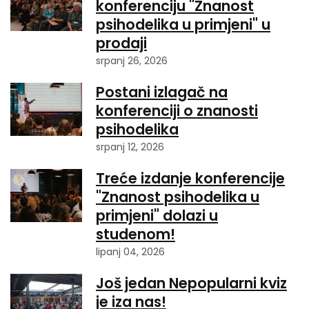
konferenciju "Znanost
psihodelika u primjeni" u
prodaji
srpanj 26, 2026
Postani izlagač na
konferenciji o znanosti
psihodelika
srpanj 12, 2026
Treće izdanje konferencije
"Znanost psihodelika u
primjeni" dolazi u
studenom!
lipanj 04, 2026
Još jedan Nepopularni kviz
je iza nas!