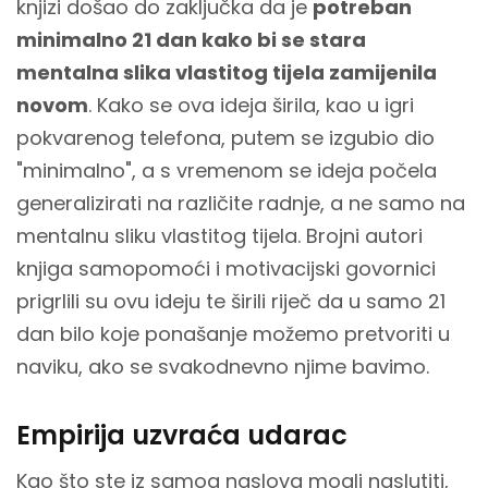
knjizi došao do zaključka da je
potreban
minimalno 21 dan kako bi se stara
mentalna slika vlastitog tijela zamijenila
novom
. Kako se ova ideja širila, kao u igri
pokvarenog telefona, putem se izgubio dio
"minimalno", a s vremenom se ideja počela
generalizirati na različite radnje, a ne samo na
mentalnu sliku vlastitog tijela. Brojni autori
knjiga samopomoći i motivacijski govornici
prigrlili su ovu ideju te širili riječ da u samo 21
dan bilo koje ponašanje možemo pretvoriti u
naviku, ako se svakodnevno njime bavimo.
Empirija uzvraća udarac
Kao što ste iz samog naslova mogli naslutiti,