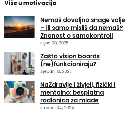
Više u motivacija
Nemaš dovoljno snage volje
– ili samo misliš da nemaš?
Znanost o samokontroli
rujan 08, 2025
Zašto vision boards
(ne)funkcioniraju?
siječanj 13, 2025
NaZdravlje i živjeli, fizički i
mentalno: besplatna
radionica za mlade
studeni 04, 2024