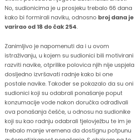
No, sudionicima je u prosjeku trebalo 66 dana
kako bi formirali naviku, odnosno
broj dana je
varirao od 18 do čak 254
.
Zanimljivo je napomenuti da i u ovom
istraživanju, u kojem su sudionici bili motivirani
razviti navike, otprilike polovica njih nije uspjela
dosljedno izvršavati radnje kako bi one
postale navike. Također se pokazalo da su oni
sudionici koji su odabrali ponašanje poput
konzumacije vode nakon doručka odrađivali
ova ponašanja češće, u odnosu na sudionike
koji su kao radnju odabrali tjelovježbu te im je
trebalo manje vremena da dostignu potpunu
automatiziranost ponašanja. S obzirom na to