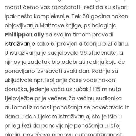
morat ćemo vas razočarati i reći da su stvari
ipak nešto kompleksnije. Tek 50 godina nakon
objavljivanja Maltzove knjige, psihologinja
Phillippa Lally
sa svojim timom provodi
istraživanje
kako bi provjerila teoriju o 21 danu.
U istraživanju je sudjelovalo 96 studenata, a
njihov je zadatak bio odabrati radnju koju će
ponavljano izvršavati svaki dan. Radnje su
uključivale npr. ispijanje čaše vode nakon
doručka, jedenje voća uz ručak ili 15 minuta
tjelovježbe prije večere. Za većinu sudionika
automatiziranost ponašanja se povećavala iz
dana u dan tijekom istraživanja, što je išlo u
prilog tezi da ponavljanje ponašanja u istoj
okolini povećava njegovu automatiziranost.