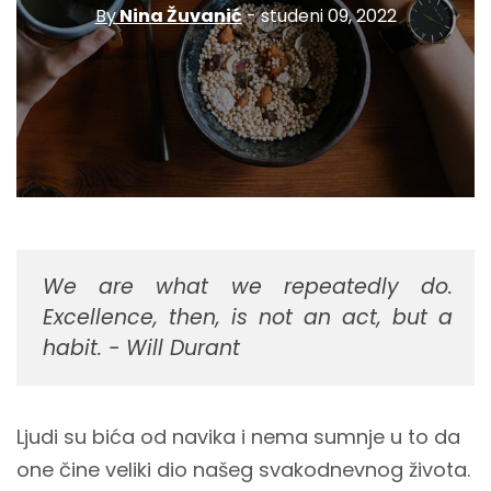
By
Nina Žuvanić
- studeni 09, 2022
We are what we repeatedly do.
Excellence, then, is not an act, but a
habit. - Will Durant
Ljudi su bića od navika i nema sumnje u to da
one čine veliki dio našeg svakodnevnog života.