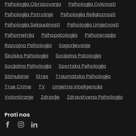
Psihologija Obrazovanja
Psihologija Ovisnosti
Psihologija Potrošnje
Psihologija Religioznosti
Psihologija Seksualnosti
Psihologija Umjetnosti
Psihometrija
Psihopatologija
Psihoterapija
Razvojna Psihologija
Sagorijevanje
Školska Psihologija
Socijalna Patologija
Socijalna Psihologija
Sportska Psihologija
Stimulansi
Stres
Traumatska Psihologija
True Crime
TV
Umjetna Inteligencija
Volontiranje
Zdravlje
Zdravstvena Psihologija
Prati nas