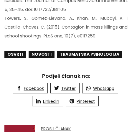
suicides. The Journal of Campus Behavioral Intervention,
5, 35-45. doi: 10.17732/JBIT05
Towers, S., Gomez-Lievano, A., Khan, M., Mubayi, A. i
Castillo-Chavez, C. (2015). Contagion in mass killings and
school shootings. PLoS one, 10(7), e0117259.
OSVRTI
NOVOSTI
TRAUMATSKA PSIHOLOGIJA
Podjeli članak na:
Facebook
Twitter
Whatsapp
Linkedin
Pinterest
PROŠLI ČLANAK