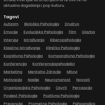
aktualna događanja i pop kulturu.
Tagovi
Autizam
Biološka Psihologija
Društvo
Emocije
Evolucijska Psihologija
Film
Glazba
Intervjui
Istraživanja
Kiberopsihologija
Klasično Istraživanje
Klinička Psihologija
Kognitivna Psihologija
Komparativna Psihologija
Konferencija
Konferencijapsihodelici
Marketing
Mentalno Zdravlje
Mitovi
Motivacija
Nasilje
Neuroznanost
Novosti
Organizacijska Psihologija
Osvrti
Percepcija
Povijest Psihologije
Pozitivna Psihologija
Prevencija
Prometna Psihologija
Psihoanaliza