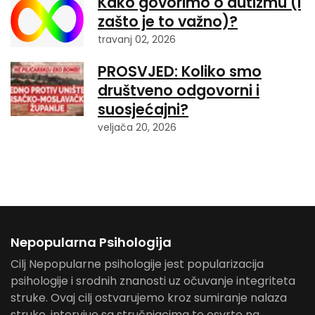
Kako govorimo o autizmu (i
zašto je to važno)?
travanj 02, 2026
PROSVJED: Koliko smo
društveno odgovorni i
suosjećajni?
veljača 20, 2026
Nepopularna Psihologija
Cilj Nepopularne psihologije jest popularizacija
psihologije i srodnih znanosti uz očuvanje integriteta
struke. Ovaj cilj ostvarujemo kroz sumiranje nalaza
struke, intervjue sa stručnjacima te osvrte na