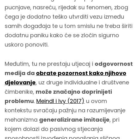
pucnjave, nasreću, rijedak su fenomen, zbog
čega je dodatno teško utvrditi vezu između
samih događaja te u tom smislu ne treba širiti
dodatnu paniku kako će se zločin sigurno
uskoro ponoviti.
Međutim, tu ne prestaju utjecaj i
odgovornost
medija da
obrate pozornost kako njihovo
djelovanje
, uz druge individualne i društvene
čimbenike,
može značajno doprinijeti
problemu
.
Meindl i Ivy (2017)
u ovom
kontekstu svraćaju pažnju na razumijevanje
mehanizma
generalizirane imitacije
, pri
kojem dolazi do pasivnog stjecanja
sposobnosti izvođenja ponašanja sličnog