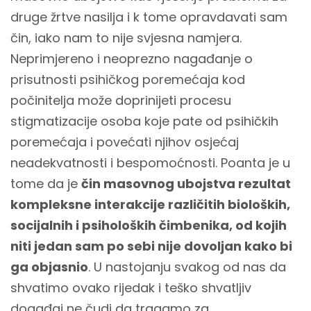
druge žrtve nasilja i k tome opravdavati sam
čin, iako nam to nije svjesna namjera.
Neprimjereno i neoprezno nagađanje o
prisutnosti psihičkog poremećaja kod
počinitelja može doprinijeti procesu
stigmatizacije osoba koje pate od psihičkih
poremećaja i povećati njihov osjećaj
neadekvatnosti i bespomoćnosti. Poanta je u
tome da je
čin masovnog ubojstva rezultat
kompleksne interakcije različitih bioloških,
socijalnih i psiholoških čimbenika, od kojih
niti jedan sam po sebi nije dovoljan kako bi
ga objasnio
. U nastojanju svakog od nas da
shvatimo ovako rijedak i teško shvatljiv
događaj ne čudi da tragamo za