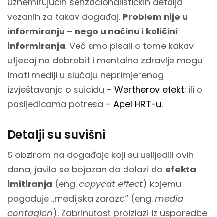
uznemirujućih senzacionalističkih detalja
vezanih za takav događaj.
Problem nije u
informiranju – nego u načinu i količini
informiranja
. Već smo pisali o tome kakav
utjecaj na dobrobit i mentalno zdravlje mogu
imati mediji u slučaju neprimjerenog
izvještavanja o suicidu –
Wertherov efekt
; ili o
posljedicama potresa –
Apel HRT-u
.
Detalji su suvišni
S obzirom na događaje koji su uslijedili ovih
dana, javila se bojazan da dolazi do
efekta
imitiranja
(eng.
copycat effect
) kojemu
pogoduje „medijska zaraza“ (eng.
media
contagion
). Zabrinutost proizlazi iz usporedbe