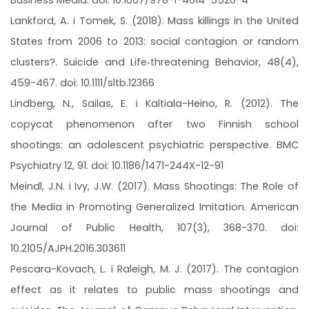
Business Media. doi: 10.1007/978-1-4614-5526-4
Lankford, A. i Tomek, S. (2018). Mass killings in the United
States from 2006 to 2013: social contagion or random
clusters?. Suicide and Life‐threatening Behavior, 48(4),
459-467. doi: 10.1111/sltb.12366
Lindberg, N., Sailas, E. i Kaltiala-Heino, R. (2012). The
copycat phenomenon after two Finnish school
shootings: an adolescent psychiatric perspective. BMC
Psychiatry 12, 91. doi: 10.1186/1471-244X-12-91
Meindl, J.N. i Ivy, J.W. (2017). Mass Shootings: The Role of
the Media in Promoting Generalized Imitation. American
Journal of Public Health, 107(3), 368-370. doi:
10.2105/AJPH.2016.303611
Pescara-Kovach, L. i Raleigh, M. J. (2017). The contagion
effect as it relates to public mass shootings and