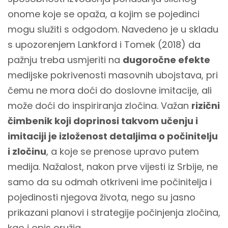
onome koje se opaža, a kojim se pojedinci
mogu služiti s odgodom. Navedeno je u skladu
s upozorenjem Lankford i Tomek (2018) da
pažnju treba usmjeriti na
dugoročne efekte
medijske pokrivenosti masovnih ubojstava, pri
čemu ne mora doći do doslovne imitacije, ali
može doći do inspiriranja zločina. Važan
rizični
čimbenik koji doprinosi takvom učenju i
imitaciji je izloženost detaljima o počinitelju
i zločinu
, a koje se prenose upravo putem
medija. Nažalost, nakon prve vijesti iz Srbije, ne
samo da su odmah otkriveni ime počinitelja i
pojedinosti njegova života, nego su jasno
prikazani planovi i strategije počinjenja zločina,
kao i opis oružja.