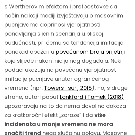
s Wertherovim efektom i pretpostavke da
način na koji mediji izvještavaju o masovnim
pucnjavama doprinosi vjerojatnosti
ponavljanja sličnih scenarija u bliskoj
budućnosti, pri čemu se tendencija imitacije
ponekad opaža i u
povećanom broju prijetnji
koje slijede nakon inicijalnog događaja. Neki
podaci ukazuju na povećanu vjerojatnost
imitacije pucnjave unutar ograničenog
vremena (npr.
Towers i sur., 2015
), no, s druge
strane, autori poput
Lankford i Tomek (2018)
upozoravaju na to da nema dovoljno dokaza
za kratkoročni efekt „zaraze“ i da
više
incidenata u manje vremena ne mora
značiti trend
nego slučajnu pojavu. Masovne