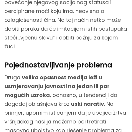
povećanje njegovog socijalnog statusa i
percipirane moći koju ima, neovisno o
ozloglašenosti čina. Na taj način netko može
dobiti poruku da će imitacijom istih postupaka
steći „vječnu slavu“ i dobiti pažnju za kojom
žudi.
Pojednostavljivanje problema
Druga
velika opasnost medija leži u
usmjeravanju javnosti na jedan ili par
mogućih uzroka
, odnosno, u tendenciji da
događaj objašnjava kroz
uski narativ
. Na
primjer, upornim isticanjem da je ubojica žrtva
vršnjačkog nasilja možemo portretirati
masovno ubojstvo kao rješenje problema za