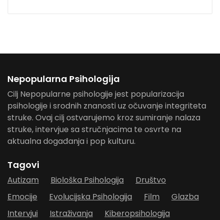
Prošlo je oko tjedan dana od održavanja prve
Nepopularna Psihologija
Mario Zulić
Multidisciplinarne konferencije “Znanost
psihodelika u primjeni”, a moramo priznati kako
smo još uvijek pod dojmom.
Nepopularna Psihologija
Cilj Nepopularne psihologije jest popularizacija
psihologije i srodnih znanosti uz očuvanje integriteta
struke. Ovaj cilj ostvarujemo kroz sumiranje nalaza
struke, intervjue sa stručnjacima te osvrte na
aktualna događanja i pop kulturu.
Tagovi
Autizam
Biološka Psihologija
Društvo
Emocije
Evolucijska Psihologija
Film
Glazba
Intervjui
Istraživanja
Kiberopsihologija