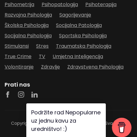
Psihometrija
Psihopatologija
Psihoterapija
Razvojna Psihologija
Sagorijevanje
Školska Psihologija
Socijalna Patologija
Socijalna Psihologija
Sportska Psihologija
Stimulansi
Stres
Traumatska Psihologija
True Crime
TV
Umjetna Inteligencija
Volontiranje
Zdravlje
Zdravstvena Psihologija
Prati nas
Copyright © 2026
Nepopularna Psihologija
- Sva prava
pridržana.