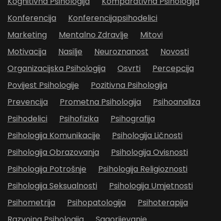
Kognitivna Psihologija
Komparativna Psihologija
Konferencija
Konferencijapsihodelici
Marketing
Mentalno Zdravlje
Mitovi
Motivacija
Nasilje
Neuroznanost
Novosti
Organizacijska Psihologija
Osvrti
Percepcija
Povijest Psihologije
Pozitivna Psihologija
Prevencija
Prometna Psihologija
Psihoanaliza
Psihodelici
Psihofizika
Psihografija
Psihologija Komunikacije
Psihologija Ličnosti
Psihologija Obrazovanja
Psihologija Ovisnosti
Psihologija Potrošnje
Psihologija Religioznosti
Psihologija Seksualnosti
Psihologija Umjetnosti
Psihometrija
Psihopatologija
Psihoterapija
Razvojna Psihologija
Sagorijevanje