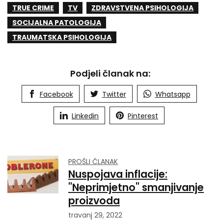
TRUE CRIME
TV
ZDRAVSTVENA PSIHOLOGIJA
SOCIJALNA PATOLOGIJA
TRAUMATSKA PSIHOLOGIJA
Podjeli članak na:
Facebook
Twitter
Whatsapp
Linkedin
Pinterest
PROŠLI ČLANAK
Nuspojava inflacije:
"Neprimjetno" smanjivanje
proizvoda
travanj 29, 2022