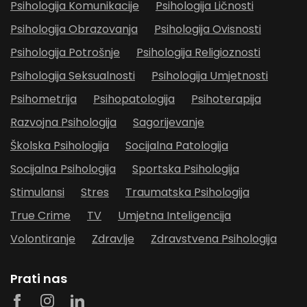
Psihologija Komunikacije
Psihologija Ličnosti
Psihologija Obrazovanja
Psihologija Ovisnosti
Psihologija Potrošnje
Psihologija Religioznosti
Psihologija Seksualnosti
Psihologija Umjetnosti
Psihometrija
Psihopatologija
Psihoterapija
Razvojna Psihologija
Sagorijevanje
Školska Psihologija
Socijalna Patologija
Socijalna Psihologija
Sportska Psihologija
Stimulansi
Stres
Traumatska Psihologija
True Crime
TV
Umjetna Inteligencija
Volontiranje
Zdravlje
Zdravstvena Psihologija
Prati nas