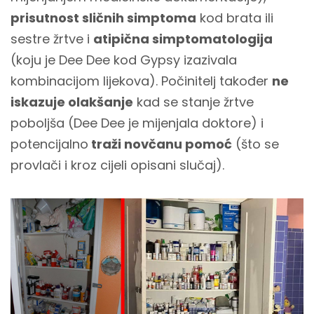
prisutnost sličnih simptoma
kod brata ili
sestre žrtve i
atipična simptomatologija
(koju je Dee Dee kod Gypsy izazivala
kombinacijom lijekova). Počinitelj također
ne
iskazuje olakšanje
kad se stanje žrtve
poboljša (Dee Dee je mijenjala doktore) i
potencijalno
traži novčanu pomoć
(što se
provlači i kroz cijeli opisani slučaj).