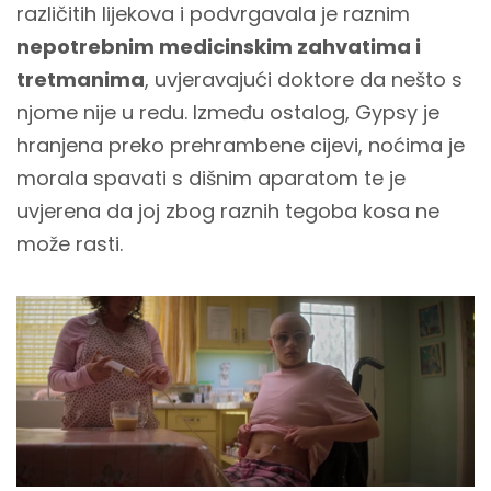
različitih lijekova i podvrgavala je raznim
nepotrebnim medicinskim zahvatima i
tretmanima
, uvjeravajući doktore da nešto s
njome nije u redu. Između ostalog, Gypsy je
hranjena preko prehrambene cijevi, noćima je
morala spavati s dišnim aparatom te je
uvjerena da joj zbog raznih tegoba kosa ne
može rasti.