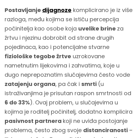
Postavljanje
dijagnoze
komplicirano je iz više
razloga, među kojima se ističu percepcija
počinitelja kao osobe koja
uvelike brine
za
žrtvu i njezinu dobrobit od strane drugih
pojedinaca, kao i potencijalne stvarne
fiziološke tegobe žrtve
uzrokovane
nametnutim lijekovima i zahvatima, koje u
dugo neprepoznatim slučajevima često vode
zatajenju organa
, pa čak i
smrti
(u
istraživanjima je prisutan raspon smrtnosti od
6 do 33%
). Ovaj problem, u slučajevima u
kojima je roditelj počinitelj, dodatno komplicira
pasivnost partnera
koji ne uviđa postojanje
problema, često zbog svoje
distanciranosti
–