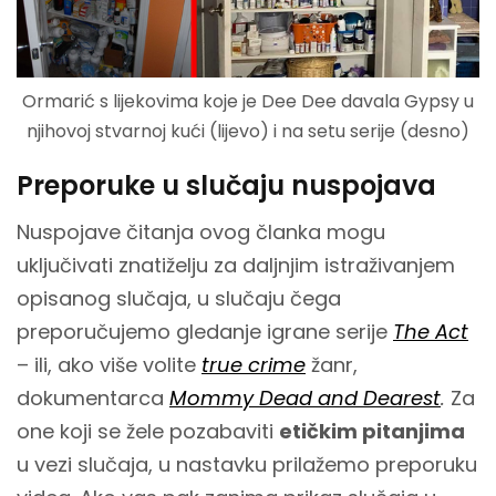
Ormarić s lijekovima koje je Dee Dee davala Gypsy u
njihovoj stvarnoj kući (lijevo) i na setu serije (desno)
Preporuke u slučaju nuspojava
Nuspojave čitanja ovog članka mogu
uključivati znatiželju za daljnjim istraživanjem
opisanog slučaja, u slučaju čega
preporučujemo gledanje igrane serije
The Act
– ili, ako više volite
true crime
žanr,
dokumentarca
Mommy Dead and Dearest
.
Za
one koji se žele pozabaviti
etičkim pitanjima
u vezi slučaja, u nastavku prilažemo preporuku