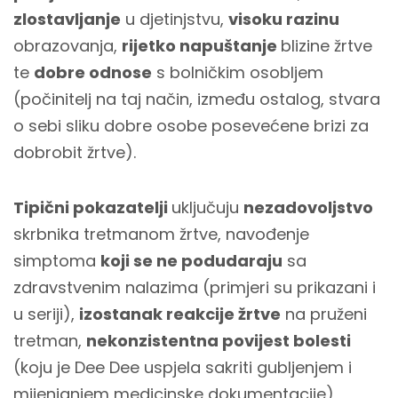
zlostavljanje
u djetinjstvu,
visoku razinu
obrazovanja,
rijetko napuštanje
blizine žrtve
te
dobre odnose
s bolničkim osobljem
(počinitelj na taj način, između ostalog, stvara
o sebi sliku dobre osobe posevećene brizi za
dobrobit žrtve).
Tipični pokazatelji
uključuju
nezadovoljstvo
skrbnika tretmanom žrtve, navođenje
simptoma
koji se ne podudaraju
sa
zdravstvenim nalazima (primjeri su prikazani i
u seriji),
izostanak reakcije žrtve
na pruženi
tretman,
nekonzistentna povijest bolesti
(koju je Dee Dee uspjela sakriti gubljenjem i
mijenjanjem medicinske dokumentacije),