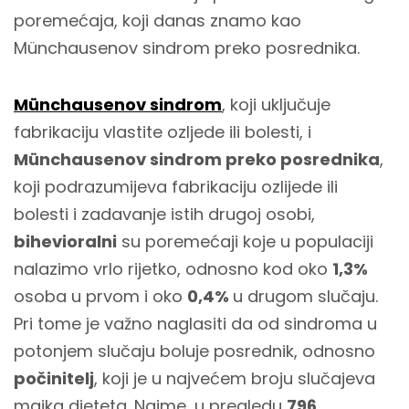
poremećaja, koji danas znamo kao
Münchausenov sindrom preko posrednika.
Münchausenov sindrom
, koji uključuje
fabrikaciju vlastite ozljede ili bolesti, i
Münchausenov sindrom preko posrednika
,
koji podrazumijeva fabrikaciju ozlijede ili
bolesti i zadavanje istih drugoj osobi,
bihevioralni
su poremećaji koje u populaciji
nalazimo vrlo rijetko, odnosno kod oko
1,3%
osoba u prvom i oko
0,4%
u drugom slučaju.
Pri tome je važno naglasiti da od sindroma u
potonjem slučaju boluje posrednik, odnosno
počinitelj
, koji je u najvećem broju slučajeva
majka djeteta. Naime, u pregledu
796