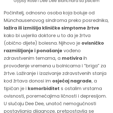
Gypsy Rose i Dee Dee Blanchard sa psićem
Počinitelj, odnosno osoba koja boluje od
Münchausenovog sindroma preko posrednika,
lažira ili izmišlja kliničke simptome žrtve
kako bi uvjerila doktore u to da je žrtva
(obično dijete) bolesna. Njihovo je
ovisničko
razmišljanje i ponašanje
vođeno
zdravstvenim temama, a
motivira
ih
provođenje vremena u bolnicama i “briga” za
žrtve. Lažiranje i izazivanje zdravstvenih stanja
kod žrtava donosi im
osjećaj nagrade
, a
tipičan je i
komorbiditet
s ostalim vrstama
ovisnosti, poremećajima ličnosti i depresijom.
U slučaju Dee Dee, unatoč nemogućnosti
postavljanja dijagnoze, pretpostavlja se