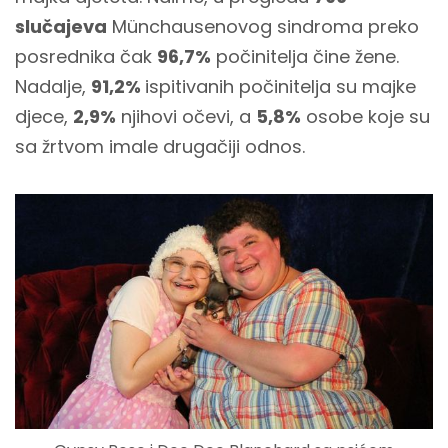
slučajeva
Münchausenovog sindroma preko
posrednika čak
96,7%
počinitelja čine žene.
Nadalje,
91,2%
ispitivanih počinitelja su majke
djece,
2,9%
njihovi očevi, a
5,8%
osobe koje su
sa žrtvom imale drugačiji odnos.