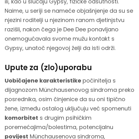
ili, kao u slučaju Gypsy, fizičke odsutnosti.
Naime, u seriji se nameće objašnjenje da su se
njezini roditelji u njezinom ranom djetinjstvu
razišli, nakon čega je Dee Dee ponavljano
onemogućavala svome mužu kontakt s
Gypsy, unatoč njegovoj želji da isti održi.
Upute za (zlo)uporabu
Uobičajene karakteristike
počinitelja s
dijagnozom Münchausenovog sindroma preko
posrednika, osim činjenice da su oni tipično
žene, između ostalog uključuju već spomenuti
komorbitet
s drugim psihičkim
poremećajima/bolestima, potencijalnu
povijest
Münchausenova sindroma,