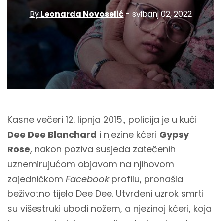
By
Leonarda Novoselić
- svibanj 02, 2022
Kasne večeri 12. lipnja 2015., policija je u kući
Dee Dee Blanchard
i njezine kćeri
Gypsy
Rose
, nakon poziva susjeda zatečenih
uznemirujućom objavom na njihovom
zajedničkom
Facebook
profilu, pronašla
beživotno tijelo Dee Dee. Utvrđeni uzrok smrti
su višestruki ubodi nožem, a njezinoj kćeri, koja