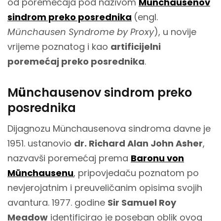
od poremećaja pod nazivom
Münchausenov
sindrom preko posrednika
(engl.
Münchausen Syndrome by Proxy
), u novije
vrijeme poznatog i kao
artificijelni
poremećaj preko posrednika
.
M
ü
nchausenov sindrom preko
posrednika
Dijagnozu Münchausenova sindroma davne je
1951. ustanovio
dr. Richard Alan John Asher
,
nazvavši poremećaj prema
Baronu von
Münchausenu
, pripovjedaču poznatom po
nevjerojatnim i preuveličanim opisima svojih
avantura. 1977. godine
Sir Samuel Roy
Meadow
identificirao je poseban oblik ovog