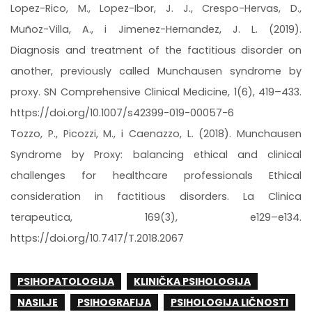
Lopez-Rico, M., Lopez-Ibor, J. J., Crespo-Hervas, D.,
Muñoz-Villa, A., i Jimenez-Hernandez, J. L. (2019).
Diagnosis and treatment of the factitious disorder on
another, previously called Munchausen syndrome by
proxy. SN Comprehensive Clinical Medicine, 1(6), 419–433.
https://doi.org/10.1007/s42399-019-00057-6
Tozzo, P., Picozzi, M., i Caenazzo, L. (2018). Munchausen
Syndrome by Proxy: balancing ethical and clinical
challenges for healthcare professionals Ethical
consideration in factitious disorders. La Clinica
terapeutica, 169(3), e129–e134.
https://doi.org/10.7417/T.2018.2067
PSIHOPATOLOGIJA
KLINIČKA PSIHOLOGIJA
NASILJE
PSIHOGRAFIJA
PSIHOLOGIJA LIČNOSTI