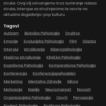
struke. Ovaj cilj ostvarujemo kroz sumiranje nalaza
struke, intervjue sa stručnjacima te osvrte na
aktualna događanja i pop kulturu.
Tagovi
Autizam
Biološka Psihologija
Društvo
Emocije
Evolucijska Psihologija
Film
Glazba
Intervjui
Istraživanja
Kiberopsihologija
Klasično Istraživanje
Klinička Psihologija
Kognitivna Psihologija
Komparativna Psihologija
Konferencija
Konferencijapsihodelici
Marketing
Mentalno Zdravlje
Mitovi
Motivacija
Nasilje
Neuroznanost
Novosti
Organizacijska Psihologija
Osvrti
Percepcija
Povijest Psihologije
Pozitivna Psihologija