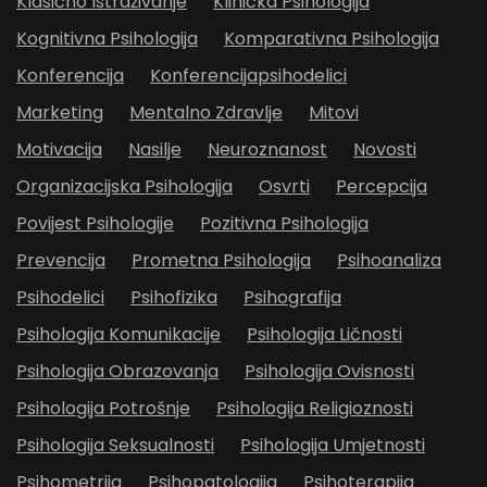
Klasično Istraživanje
Klinička Psihologija
Kognitivna Psihologija
Komparativna Psihologija
Konferencija
Konferencijapsihodelici
Marketing
Mentalno Zdravlje
Mitovi
Motivacija
Nasilje
Neuroznanost
Novosti
Organizacijska Psihologija
Osvrti
Percepcija
Povijest Psihologije
Pozitivna Psihologija
Prevencija
Prometna Psihologija
Psihoanaliza
Psihodelici
Psihofizika
Psihografija
Psihologija Komunikacije
Psihologija Ličnosti
Psihologija Obrazovanja
Psihologija Ovisnosti
Psihologija Potrošnje
Psihologija Religioznosti
Psihologija Seksualnosti
Psihologija Umjetnosti
Psihometrija
Psihopatologija
Psihoterapija