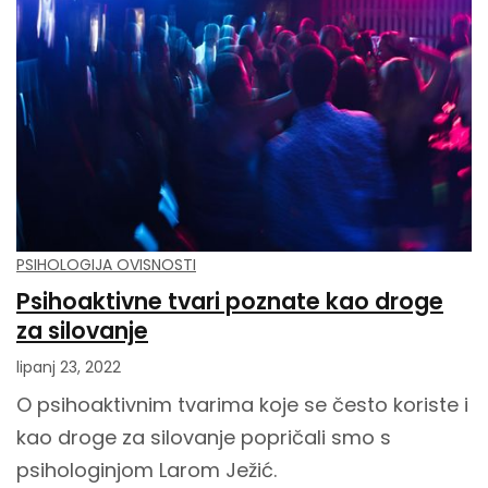
PSIHOLOGIJA OVISNOSTI
Psihoaktivne tvari poznate kao droge
za silovanje
lipanj 23, 2022
O psihoaktivnim tvarima koje se često koriste i
kao droge za silovanje popričali smo s
psihologinjom Larom Ježić.