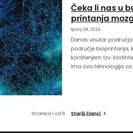
Čeka li nas u 
printanja moz
lipanj 08, 2024
Danas unutar područja 
područje bioprintanja,
korištenjem tzv. biotint
ima ova tehnologija za
Stranica 1 od 6
Stariji članci