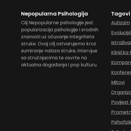
Nepopularna Psihologija
Tagovi
Cilj Nepopularne psihologije jest
Autizam
popularizacija psihologije i srodnih
Evolucijs
znanosti uz očuvanje integriteta
Istraživa
struke. Ovaj cilj ostvarujemo kroz
sumiranje nalaza struke, intervjue
Klinička 
sa stručnjacima te osvrte na
Komparat
aktualna događanja i pop kulturu.
Konferen
Mitovi
Organiza
Povijest 
Prometna
Psihofizi