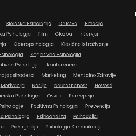
Biološka Psihologija
Društvo
Emocije
ka Psihologija
Film
Glazba
Intervjui
nja
Kiberopsihologija
Klasično Istraživanje
Psihologija
Kognitivna Psihologija
ivna Psihologija
Konferencija
cijapsihodelici
Marketing
Mentalno Zdravlje
Motivacija
Nasilje
Neuroznanost
Novosti
cijska Psihologija
Osvrti
Percepcija
Psihologije
Pozitivna Psihologija
Prevencija
 Psihologija
Psihoanaliza
Psihodelici
ka
Psihografija
Psihologija Komunikacije