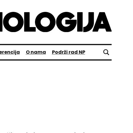
erencija
O nama
Podrži rad NP