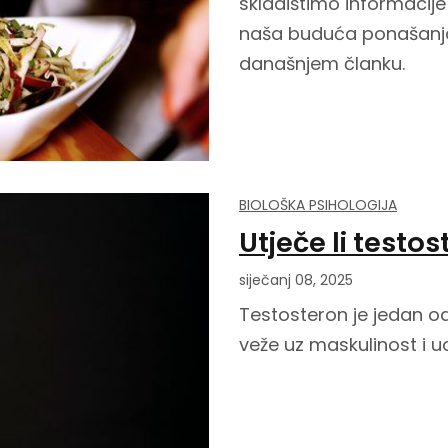
skladištimo informacije
naša buduća ponašanja 
današnjem članku.
BIOLOŠKA PSIHOLOGIJA
Utječe li testo
siječanj 08, 2025
Testosteron je jedan od
veže uz maskulinost i 