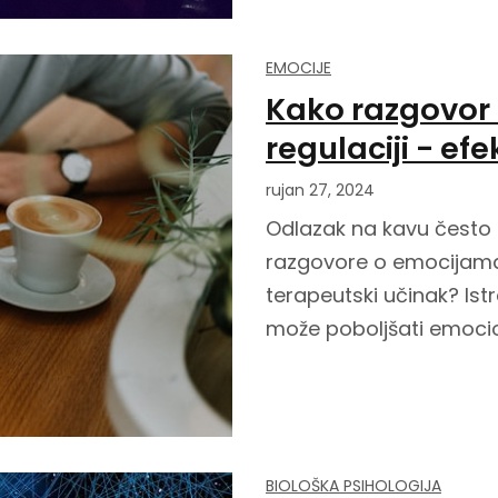
EMOCIJE
Kako razgovor
regulaciji - e
rujan 27, 2024
Odlazak na kavu često p
razgovore o emocijama, a
terapeutski učinak? Is
može poboljšati emocion
BIOLOŠKA PSIHOLOGIJA