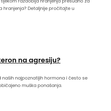
 tijekom razdoblja hranjenja presudno za
hranjenja? Detaljnije pročitajte u
steron na agresiju?
 naših najpoznatijih hormona i često se
uobičajeno muška ponašanja.