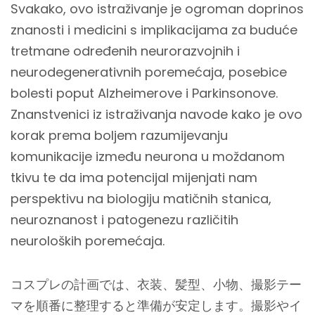
Svakako, ovo istraživanje je ogroman doprinos
znanosti i medicini s implikacijama za buduće
tretmane određenih neurorazvojnih i
neurodegenerativnih poremećaja, posebice
bolesti poput Alzheimerove i Parkinsonove.
Znanstvenici iz istraživanja navode kako je ovo
korak prema boljem razumijevanju
komunikacije između neurona u moždanom
tkivu te da ima potencijal mijenjati nam
perspektivu na biologiju matičnih stanica,
neuroznanost i patogenezu različitih
neuroloških poremećaja.
コスプレの計画では、衣装、髪型、小物、撮影テー
マを順番に整理すると準備が安定します。撮影やイ