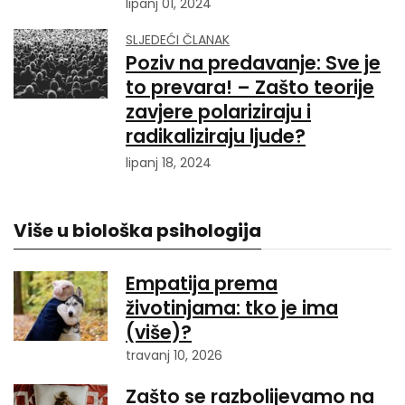
lipanj 01, 2024
SLJEDEĆI ČLANAK
Poziv na predavanje: Sve je
to prevara! – Zašto teorije
zavjere polariziraju i
radikaliziraju ljude?
lipanj 18, 2024
Više u biološka psihologija
Empatija prema
životinjama: tko je ima
(više)?
travanj 10, 2026
Zašto se razbolijevamo na