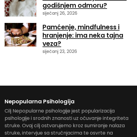
godišnjem odmoru?
siječanj 26, 2026
Pamćenje, mindfulness i
hranjenje: ima neka tajna
veza?
siječanj 23, 2026
Nepopularna Psihologija
Cilj Nepopularne psihologije jest popularizacija
psihologije i srodnih znanosti uz očuvanje integriteta
struke. Ovaj cilj ostvarujemo kroz sumiranje nalaza
struke, intervjue sa stručnjacima te osvrte na