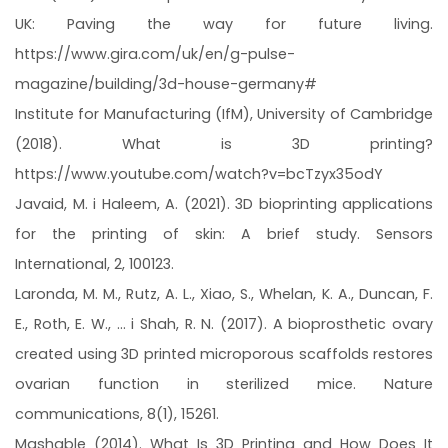
UK: Paving the way for future living.
https://www.gira.com/uk/en/g-pulse-
magazine/building/3d-house-germany#
Institute for Manufacturing (IfM), University of Cambridge
(2018). What is 3D printing?
https://www.youtube.com/watch?v=bcTzyx35odY
Javaid, M. i Haleem, A. (2021). 3D bioprinting applications
for the printing of skin: A brief study. Sensors
International, 2, 100123.
Laronda, M. M., Rutz, A. L., Xiao, S., Whelan, K. A., Duncan, F.
E., Roth, E. W., ... i Shah, R. N. (2017). A bioprosthetic ovary
created using 3D printed microporous scaffolds restores
ovarian function in sterilized mice. Nature
communications, 8(1), 15261.
Mashable (2014). What Is 3D Printing and How Does It