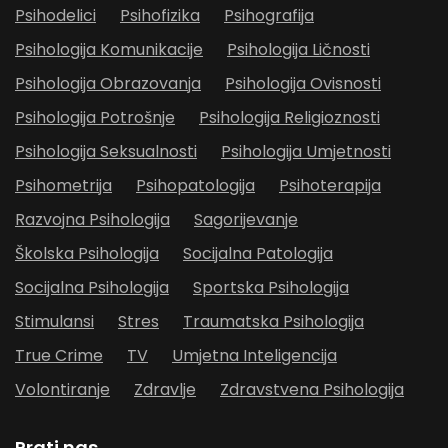
Psihodelici
Psihofizika
Psihografija
Psihologija Komunikacije
Psihologija Ličnosti
Psihologija Obrazovanja
Psihologija Ovisnosti
Psihologija Potrošnje
Psihologija Religioznosti
Psihologija Seksualnosti
Psihologija Umjetnosti
Psihometrija
Psihopatologija
Psihoterapija
Razvojna Psihologija
Sagorijevanje
Školska Psihologija
Socijalna Patologija
Socijalna Psihologija
Sportska Psihologija
Stimulansi
Stres
Traumatska Psihologija
True Crime
TV
Umjetna Inteligencija
Volontiranje
Zdravlje
Zdravstvena Psihologija
Prati nas