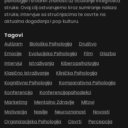
psihologije i srodnih znanosti uz očuvanje integriteta
struke. Ovaj cilj ostvarujemo kroz sumiranje nalaza
struke, intervjue sa stručnjacima te osvrte na
aktualna događanja i pop kulturu.
Tagovi
Autizam
Biološka Psihologija
Društvo
Emocije
Evolucijska Psihologija
Film
Glazba
Intervjui
Istraživanja
Kiberopsihologija
Klasično Istraživanje
Klinička Psihologija
Kognitivna Psihologija
Komparativna Psihologija
Konferencija
Konferencijapsihodelici
Marketing
Mentalno Zdravlje
Mitovi
Motivacija
Nasilje
Neuroznanost
Novosti
Organizacijska Psihologija
Osvrti
Percepcija