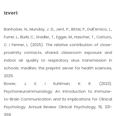
Izvori:
Banholzer, N., Munday, J. D., Jent, P., Bittel, P., Dall'Amico, L.,
Furrer, L., Bürki, C., Stadler, T., Egger, M., Hascher, T., Cattuto,
C. i Fenner, L. (2025). The relative contribution of close-
proximity contacts, shared classroom exposure and
indoor air quality to respiratory virus transmission in
schools. medRxiv: the preprint server for health sciences,
2025.
Bower, J. E. i Kuhlman, K. R. (2023).
Psychoneuroimmunology: An Introduction to Immune-
to-Brain Communication and Its Implications for Clinical
Psychology. Annual Review Clinical Psychology, 19, 331-
359.