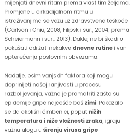
mijenjati dnevni ritam prema vlastitim željama.
Promjene u cirkadijalnom ritmu u
istraživanjima se vežu uz zdravstvene teškoće
(Carlson i Chiu, 2008, Filipsk i sur., 2004; prema
Scheiermann i sur., 2013). Dakle, ne bi škodilo
pokušati održati nekakve
dnevne rutine
i van
opterećenja poslovnim obvezama.
Nadalje, osim vanjskih faktora koji mogu
doprinijeti našoj ranjivosti u procesu
razbolijevanja, važno je promotriti zašto su
epidemije gripe najčešće baš
zimi
. Pokazalo
se da okolišni čimbenici, poput
nižih
temperatura i niže vlažnosti zraka
, igraju
važnu ulogu u
širenju virusa gripe