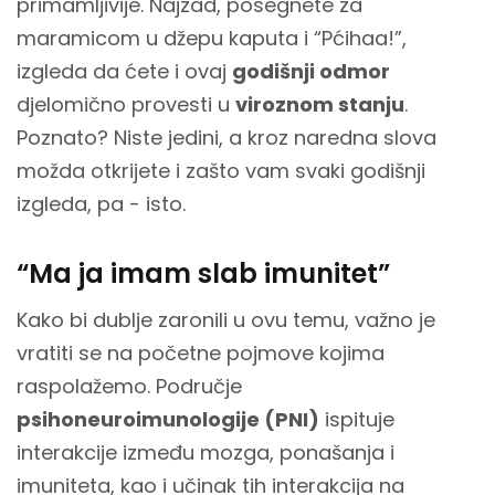
primamljivije. Najzad, posegnete za
maramicom u džepu kaputa i “Pćihaa!”,
izgleda da ćete i ovaj
godišnji odmor
djelomično provesti u
viroznom stanju
.
Poznato? Niste jedini, a kroz naredna slova
možda otkrijete i zašto vam svaki godišnji
izgleda, pa - isto.
“Ma ja imam slab imunitet”
Kako bi dublje zaronili u ovu temu, važno je
vratiti se na početne pojmove kojima
raspolažemo. Područje
psihoneuroimunologije (PNI)
ispituje
interakcije između mozga, ponašanja i
imuniteta, kao i učinak tih interakcija na