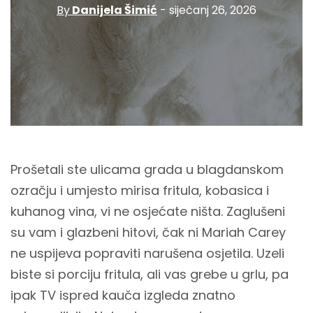
By
Danijela Šimić
- siječanj 26, 2026
Prošetali ste ulicama grada u blagdanskom
ozračju i umjesto mirisa fritula, kobasica i
kuhanog vina, vi ne osjećate ništa. Zaglušeni
su vam i glazbeni hitovi, čak ni Mariah Carey
ne uspijeva popraviti narušena osjetila. Uzeli
biste si porciju fritula, ali vas grebe u grlu, pa
ipak TV ispred kauča izgleda znatno