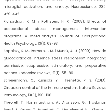
microglial activation, and anxiety. Neuroscience, 289,
429-442.
Richardson, K. M. i Rothstein, H. R. (2008). Effects of
occupational stress management intervention
programs: A meta-analysis. Journal of Occupational
Health Psychology, 13(1), 69-93.
Sapolsky, R. M., Romero, L. M. i Munck, A. U. (2000). How do
glucocorticoids influence stress responses? Integrating
permissive, suppressive, stimulatory, and preparative
actions. Endocrine reviews, 21(1), 55–89.
Scheiermann, C., Kunisaki, Y. i Frenette, P. S. (2013).
Circadian control of the immune system. Nature Reviews
Immunology, 13(3), 190–198.
Theorell, T., Hammarström, A., Aronsson, G., Träskman
Bendz, L., Grape, T., Hogstedt, C., Marteinsdottir, I., Skoog, I.