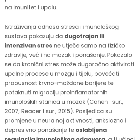
na imunitet i upalu.
Istraživanja odnosa stresa i imunološkog
sustava pokazuju da
dugotrajan ili
intenzivan stres
ne utječe samo na fizičko
zdravlje, već i na mozak i ponašanje. Pokazalo
se da kronični stres može dugoročno aktivirati
upalne procese u mozgu i tijelu, povećati
propusnost krvno-moždane barijere te
potaknuti migraciju proinflamatornih
imunoloških stanica u mozak (Cohen i sur.,
2007; Reader i sur., 2015). Posljedica su
promjene u neuralnoj aktivnosti, anksiozno i
depresivno ponašanje te
oslabljena
regulacija imunološkog odgovora
, a ti učinci