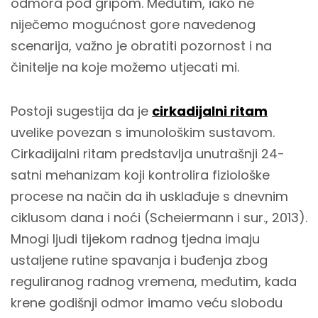
odmora pod gripom. Međutim, iako ne
niječemo mogućnost gore navedenog
scenarija, važno je obratiti pozornost i na
činitelje na koje možemo utjecati mi.
Postoji sugestija da je
cirkadijalni ritam
uvelike povezan s imunološkim sustavom.
Cirkadijalni ritam predstavlja unutrašnji 24-
satni mehanizam koji kontrolira fiziološke
procese na način da ih usklađuje s dnevnim
ciklusom dana i noći (Scheiermann i sur., 2013).
Mnogi ljudi tijekom radnog tjedna imaju
ustaljene rutine spavanja i buđenja zbog
reguliranog radnog vremena, međutim, kada
krene godišnji odmor imamo veću slobodu