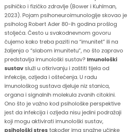
psihičko i fizičko zdravlje (Bower i Kuhlman,
2023). Pojam psihoneuroimunologije skovao je
psiholog Robert Ader 80-ih godina prošlog
stoljeća. Često u svakodnevnom govoru
čujemo kako treba paziti na “imunitet” ili na
žaljenja o “slabom imunitetu”, no što zapravo
predstavlja imunološki sustav?
Imunološki
sustav
služi u otkrivanju i zaštiti tijela od
infekcije, ozljeda i oštećenja. U radu
imunološkog sustava djeluje niz stanica,
organa i signalnih molekula zvanih citokini.
Ono što je važno kod psihološke perspektive
jest da infekcija i ozljeda nisu jedini podražaji
koji mogu aktivirati imunološki sustav,
psihološki stres
također ima snažne učinke