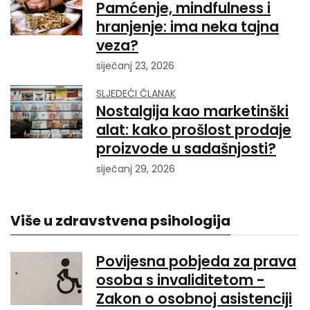
Pamćenje, mindfulness i
hranjenje: ima neka tajna
veza?
siječanj 23, 2026
SLJEDEĆI ČLANAK
Nostalgija kao marketinški
alat: kako prošlost prodaje
proizvode u sadašnjosti?
siječanj 29, 2026
Više u zdravstvena psihologija
Povijesna pobjeda za prava
osoba s invaliditetom -
Zakon o osobnoj asistenciji