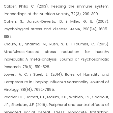
Calder, Philip C. (2013). Feeding the immune system.
Proceedings of the Nutrition Society, 72(3), 299-309.
Cohen, S., Janicki-Deverts, D. i Miller, G. E. (2007).
Psychological stress and disease. JAMA, 298(14), 1685-
1687.
Khoury, B., Sharma, M., Rush, S. E. i Fournier, C. (2015).
Mindfulness-based stress reduction for healthy
individuals: A meta-analysis. Journal of Psychosomatic
Research, 78(6), 519-528.
Lowen, A. C. i Steel, J. (2014). Roles of Humidity and
Temperature in Shaping Influenza Seasonality. Journal of
Virology, 88(14), 7692-7695.
Reader, B.F., Jarrett, B.L., McKim, D.B., Wohleb, E.S., Godbout,
J.P., Sheridan, J.F. (2015). Peripheral and central effects of
repeated social defeat stress: Monocyte trafficking,