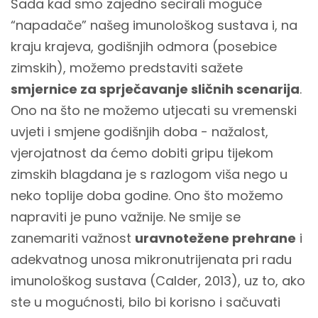
Sada kad smo zajedno secirali moguće
“napadače” našeg imunološkog sustava i, na
kraju krajeva, godišnjih odmora (posebice
zimskih), možemo predstaviti sažete
smjernice za sprječavanje sličnih scenarija
.
Ono na što ne možemo utjecati su vremenski
uvjeti i smjene godišnjih doba - nažalost,
vjerojatnost da ćemo dobiti gripu tijekom
zimskih blagdana je s razlogom viša nego u
neko toplije doba godine. Ono što možemo
napraviti je puno važnije. Ne smije se
zanemariti važnost
uravnotežene prehrane
i
adekvatnog unosa mikronutrijenata pri radu
imunološkog sustava (Calder, 2013), uz to, ako
ste u mogućnosti, bilo bi korisno i sačuvati