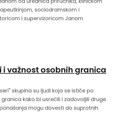
jednom od urednica priručnika, kliničkom
erapeutkinjom, sociodramskom i
oricom i supervizoricom Janom
i i važnost osobnih granica
ri" skupina su ljudi koja se ističe po
 granica kako bi usrećili i zadovoljili druge
 ponašanja mogu dovesti do suprotnih