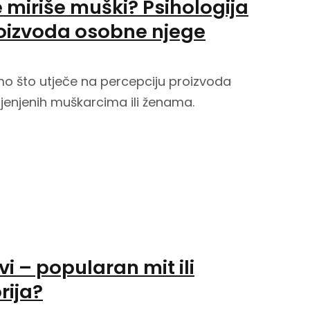
 miriše muški? Psihologija
oizvoda osobne njege
o što utječe na percepciju proizvoda
enjenih muškarcima ili ženama.
vi – popularan mit ili
rija?