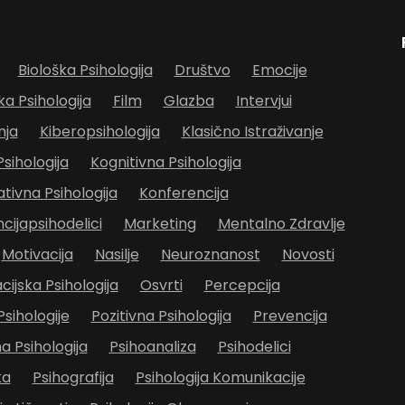
Biološka Psihologija
Društvo
Emocije
ka Psihologija
Film
Glazba
Intervjui
nja
Kiberopsihologija
Klasično Istraživanje
Psihologija
Kognitivna Psihologija
ivna Psihologija
Konferencija
cijapsihodelici
Marketing
Mentalno Zdravlje
Motivacija
Nasilje
Neuroznanost
Novosti
cijska Psihologija
Osvrti
Percepcija
Psihologije
Pozitivna Psihologija
Prevencija
 Psihologija
Psihoanaliza
Psihodelici
ka
Psihografija
Psihologija Komunikacije