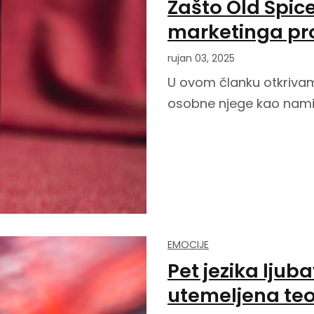
Zašto Old Spice
marketinga pr
rujan 03, 2025
U ovom članku otkrivam
osobne njege kao namij
EMOCIJE
Pet jezika ljuba
utemeljena teo