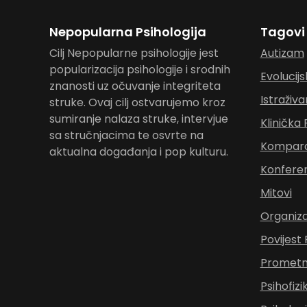
Nepopularna Psihologija
Tagovi
Cilj Nepopularne psihologije jest
Autizam
popularizacija psihologije i srodnih
Evolucijs
znanosti uz očuvanje integriteta
Istraživa
struke. Ovaj cilj ostvarujemo kroz
sumiranje nalaza struke, intervjue
Klinička 
sa stručnjacima te osvrte na
Komparat
aktualna događanja i pop kulturu.
Konferen
Mitovi
Organiza
Povijest 
Prometna
Psihofizi