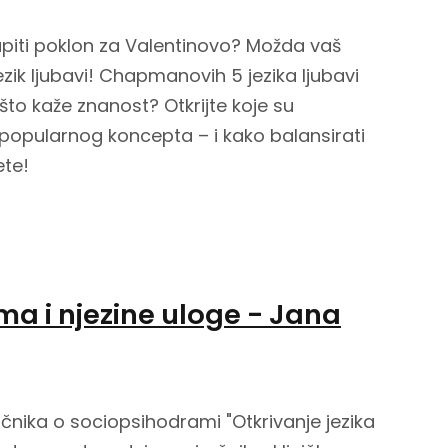
kupiti poklon za Valentinovo? Možda vaš
ezik ljubavi! Chapmanovih 5 jezika ljubavi
što kaže znanost? Otkrijte koje su
g popularnog koncepta – i kako balansirati
ete!
a i njezine uloge - Jana
čnika o sociopsihodrami "Otkrivanje jezika