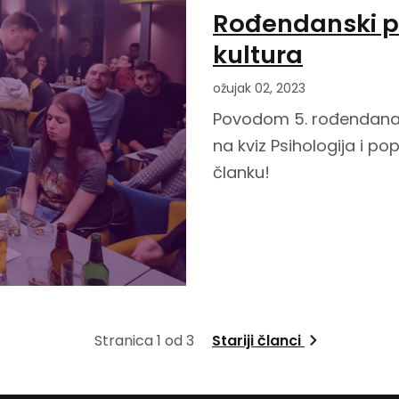
Rođendanski pu
kultura
ožujak 02, 2023
Povodom 5. rođendana 
na kviz Psihologija i po
članku!
Stranica 1 od 3
Stariji članci