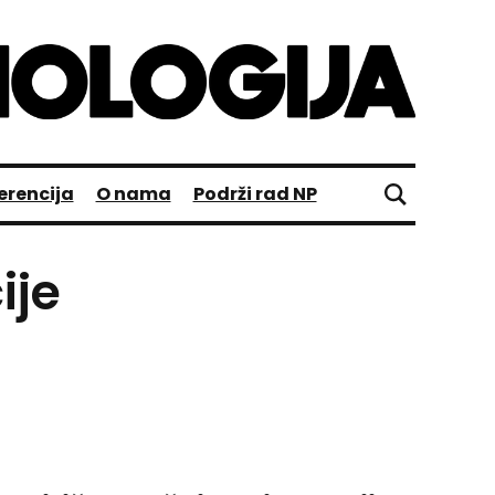
erencija
O nama
Podrži rad NP
ije