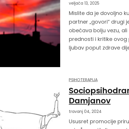
veljača 13, 2025
Mislite da je dovoljno 
partner „govori“ drugi j
obećava bolju vezu, ali 
prednosti i kritike ovo
ljubav poput zdrave dij
PSIHOTERAPIJA
Sociopsihodram
Damjanov
travanj 04, 2024
Ususret promocije priru