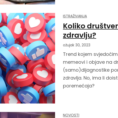
ISTRAŽIVANJA
Koliko društve
zdravlju?
ožujak 30, 2023
Trend kojem svjedočimo
memeovi i objave na 
(samo)dijagnostike por
zdravlja. No, ima li doi
poremećaja?
NOVOSTI