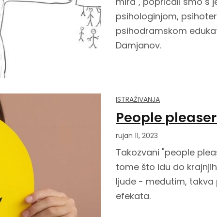
mira", popričali smo s 
psihologinjom, psihot
psihodramskom edukat
Damjanov.
ISTRAŽIVANJA
People pleaser
rujan 11, 2023
Takozvani "people please
tome što idu do krajnjih
ljude - međutim, takva
efekata.