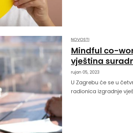
NOVOSTI
Mindful co-wor
vještina surad
rujan 05, 2023
U Zagrebu će se u četvrt
radionica izgradnje vje