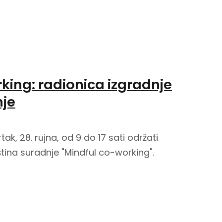
king: radionica izgradnje
nje
ak, 28. rujna, od 9 do 17 sati održati
ština suradnje "Mindful co-working".