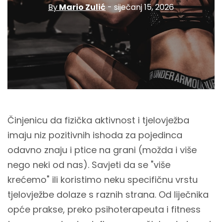
By
Mario Zulić
- siječanj 15, 2026
Činjenicu da fizička aktivnost i tjelovježba
imaju niz pozitivnih ishoda za pojedinca
odavno znaju i ptice na grani (možda i više
nego neki od nas). Savjeti da se "više
krećemo" ili koristimo neku specifičnu vrstu
tjelovježbe dolaze s raznih strana. Od liječnika
opće prakse, preko psihoterapeuta i fitness