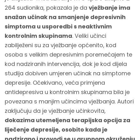
264 sudionika, pokazala je da
vježbanje ima
snažan učinak na smanjenje depresivnih
simptoma u usporedbi s neaktivnim
kontrolnim skupinama
. Veliki učinci
zabilježeni su za vježbanje općenito, kod
osoba s velikim depresivnim poremećajem te
kod nadziranih intervencija, dok je kod dijela
studija dobiven umjeren učinak na simptome
depresije. Očekivano, veća primjena
antidepresiva u kontrolnim skupinama bila je
povezana s manjim učincima vježbanja. Autori
zaključuju da je vježbanje učinkovita,
dokazima utemeljena terapijska opcija za
liječenje depresije, osobito kada je
nadzirano i provodi se u grupnom okruženju