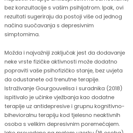
bez konzultacije s vašim psihijatrom. Ipak, ovi
rezultati sugeriraju da postoji više od jednog
načina suočavanja s depresivnim
simptomima.
Možda i najvažniji zaključak jest da dodavanje
neke vrste fizičke aktivnosti može dodatno
popraviti vaše psihofizičko stanje, bez uvjeta
da odustanete od trenutne terapije.
Istraživanje Gourgouvelisa i suradnika (2018)
ispitivalo je učinke vježbanja kao dodatne
terapije uz antidepresive i grupnu kognitivno-
bihevioralnu terapiju kod tjelesno neaktivnih
osoba s velikim depresivnim poremećajem.
Iako provedeno na malom uzorku (16 osoba),