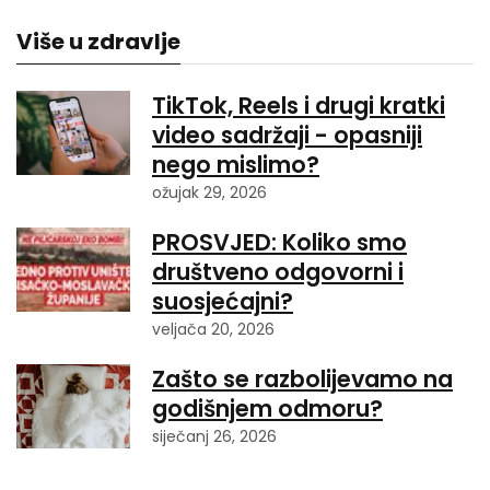
Više u zdravlje
TikTok, Reels i drugi kratki
video sadržaji - opasniji
nego mislimo?
ožujak 29, 2026
PROSVJED: Koliko smo
društveno odgovorni i
suosjećajni?
veljača 20, 2026
Zašto se razbolijevamo na
godišnjem odmoru?
siječanj 26, 2026