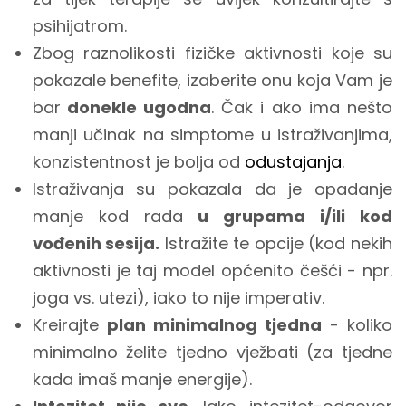
psihijatrom.
Zbog raznolikosti fizičke aktivnosti koje su
pokazale benefite, izaberite onu koja Vam je
bar
donekle ugodna
. Čak i ako ima nešto
manji učinak na simptome u istraživanjima,
konzistentnost je bolja od
odustajanja
.
Istraživanja su pokazala da je opadanje
manje kod rada
u grupama i/ili kod
vođenih sesija.
Istražite te opcije (kod nekih
aktivnosti je taj model općenito češći - npr.
joga vs. utezi), iako to nije imperativ.
Kreirajte
plan minimalnog tjedna
- koliko
minimalno želite tjedno vježbati (za tjedne
kada imaš manje energije).