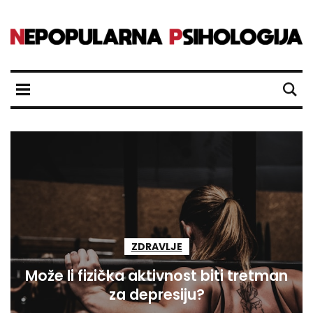
ZDRAVLJE
Može li fizička aktivnost biti tretman
za depresiju?