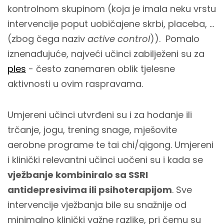
kontrolnom skupinom (koja je imala neku vrstu
intervencije poput uobičajene skrbi, placeba, ...
(zbog čega naziv
active control
)). Pomalo
iznenađujuće, najveći učinci zabilježeni su za
ples
- često zanemaren oblik tjelesne
aktivnosti u ovim raspravama.
Umjereni učinci utvrđeni su i za hodanje ili
trčanje, jogu, trening snage, mješovite
aerobne programe te tai chi/qigong. Umjereni
i klinički relevantni učinci uočeni su i kada se
vježbanje kombiniralo sa SSRI
antidepresivima ili psihoterapijom
. Sve
intervencije vježbanja bile su snažnije od
minimalno klinički važne razlike, pri čemu su