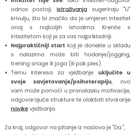
Intezitet nije sve
. Iako intezitet-odgovor
odnos postoji,
istraživanja
sugeriraju "U"
krivulju, što bi značilo da je umjeren intezitet
onaj s najboljih ishodima. Krenite s
intezitetom koji je za vas najprikladniji.
Najpraktičniji start
koji je donekle u skladu
s nalazima može biti hodanje/jogging,
trening snage ili joga (ili pak ples).
Temu interesa za vježbanje
uključite u
svoje savjetovanje/psihoterapiju
, ovo
vam može pomoći u pronalasku motivacije,
odgovarajuće strukture te olakšati stvaranje
navike
vježbanja.
Za kraj, odgovor na pitanje iz naslova je "Da.",