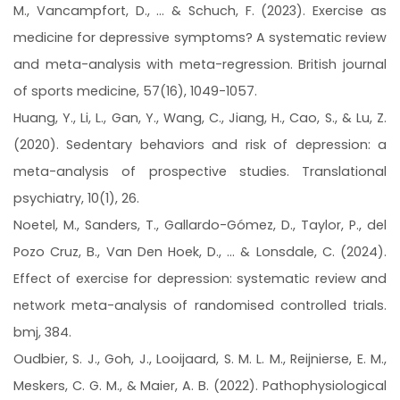
M., Vancampfort, D., ... & Schuch, F. (2023). Exercise as
medicine for depressive symptoms? A systematic review
and meta-analysis with meta-regression. British journal
of sports medicine, 57(16), 1049-1057.
Huang, Y., Li, L., Gan, Y., Wang, C., Jiang, H., Cao, S., & Lu, Z.
(2020). Sedentary behaviors and risk of depression: a
meta-analysis of prospective studies. Translational
psychiatry, 10(1), 26.
Noetel, M., Sanders, T., Gallardo-Gómez, D., Taylor, P., del
Pozo Cruz, B., Van Den Hoek, D., ... & Lonsdale, C. (2024).
Effect of exercise for depression: systematic review and
network meta-analysis of randomised controlled trials.
bmj, 384.
Oudbier, S. J., Goh, J., Looijaard, S. M. L. M., Reijnierse, E. M.,
Meskers, C. G. M., & Maier, A. B. (2022). Pathophysiological