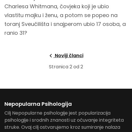
Charlesa Whitmana, čovjeka koji je ubio
vlastitu majku i ženu, a potom se popeo na
toranj Sveučilišta i snajperom ubio 17 osoba, a
ranio 31?
Noviji članci
Stranica 2 od 2
Nepopularna Psihologija
Cilj Nepopularne psihologije jest popularizacija
psihologije i srodnih znanosti uz očuvanje integriteta
struke. Ovaj cilj ostvarujemo kroz sumiranje nalaza