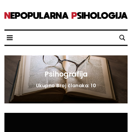
Psihografija
Ukupno Broj članaka: 10