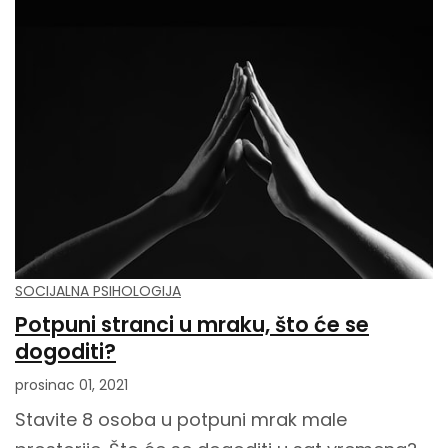
SOCIJALNA PSIHOLOGIJA
Potpuni stranci u mraku, što će se
dogoditi?
prosinac 01, 2021
Stavite 8 osoba u potpuni mrak male