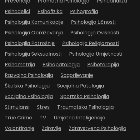
Prevencija
Prometna Psihologija
Psihoanaliza
Psihodelici
Psihofizika
Psihografija
Psihologija Komunikacije
Psihologija Ličnosti
Psihologija Obrazovanja
Psihologija Ovisnosti
Psihologija Potrošnje
Psihologija Religioznosti
Psihologija Seksualnosti
Psihologija Umjetnosti
Psihometrija
Psihopatologija
Psihoterapija
Razvojna Psihologija
Sagorijevanje
Školska Psihologija
Socijalna Patologija
Socijalna Psihologija
Sportska Psihologija
Stimulansi
Stres
Traumatska Psihologija
True Crime
TV
Umjetna Inteligencija
Volontiranje
Zdravlje
Zdravstvena Psihologija