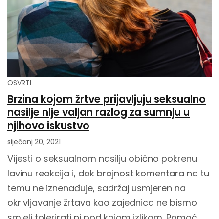
OSVRTI
Brzina kojom žrtve prijavljuju seksualno
nasilje nije valjan razlog za sumnju u
njihovo iskustvo
siječanj 20, 2021
Vijesti o seksualnom nasilju obično pokrenu
lavinu reakcija i, dok brojnost komentara na tu
temu ne iznenađuje, sadržaj usmjeren na
okrivljavanje žrtava kao zajednica ne bismo
smjeli tolerirati ni pod kojom izlikom. Pomoć