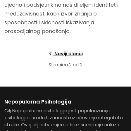
ujedno i podsjetnik na naš dijeljeni identitet i
međuzavisnost, kao i izvor znanja o
sposobnosti i sklonosti iskazivanja
prosocijalnog ponašanja.
Noviji članci
Stranica 2 od 2
Nepopularna Psihologija
Cilj Nepopularne psihologije jest popularizacija
psihologije i srodnih znanosti uz očuvanje integriteta
struke. Ovaj cilj ostvarujemo kroz sumiranje nalaza