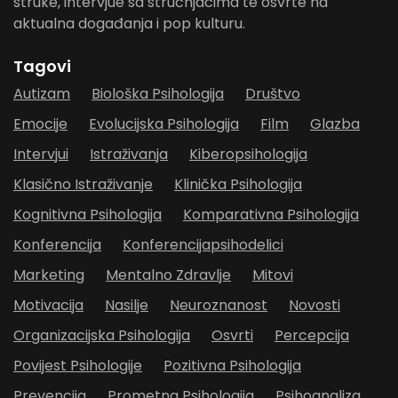
struke, intervjue sa stručnjacima te osvrte na
aktualna događanja i pop kulturu.
Tagovi
Autizam
Biološka Psihologija
Društvo
Emocije
Evolucijska Psihologija
Film
Glazba
Intervjui
Istraživanja
Kiberopsihologija
Klasično Istraživanje
Klinička Psihologija
Kognitivna Psihologija
Komparativna Psihologija
Konferencija
Konferencijapsihodelici
Marketing
Mentalno Zdravlje
Mitovi
Motivacija
Nasilje
Neuroznanost
Novosti
Organizacijska Psihologija
Osvrti
Percepcija
Povijest Psihologije
Pozitivna Psihologija
Prevencija
Prometna Psihologija
Psihoanaliza