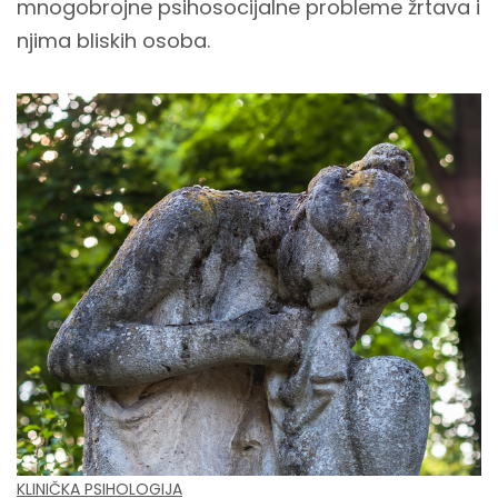
mnogobrojne psihosocijalne probleme žrtava i
njima bliskih osoba.
KLINIČKA PSIHOLOGIJA