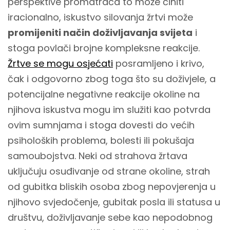
perspektive promatrača to može činiti
iracionalno, iskustvo silovanja žrtvi može
promijeniti način doživljavanja svijeta
i
stoga povlači brojne kompleksne reakcije.
Žrtve se mogu osjećati
posramljeno i krivo,
čak i odgovorno zbog toga što su doživjele, a
potencijalne negativne reakcije okoline na
njihova iskustva mogu im služiti kao potvrda
ovim sumnjama i stoga dovesti do većih
psiholoških problema, bolesti ili pokušaja
samoubojstva. Neki od strahova žrtava
uključuju osuđivanje od strane okoline, strah
od gubitka bliskih osoba zbog nepovjerenja u
njihovo svjedočenje, gubitak posla ili statusa u
društvu, doživljavanje sebe kao nepodobnog