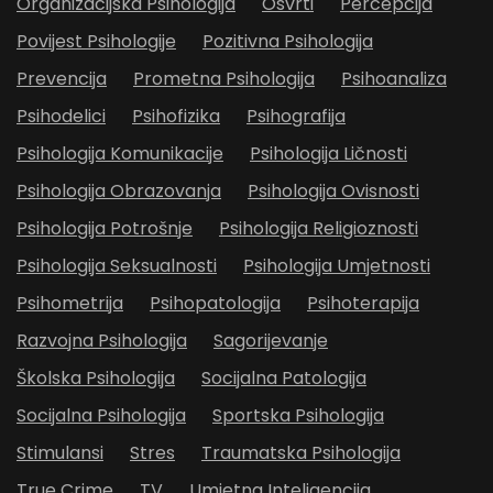
Organizacijska Psihologija
Osvrti
Percepcija
Povijest Psihologije
Pozitivna Psihologija
Prevencija
Prometna Psihologija
Psihoanaliza
Psihodelici
Psihofizika
Psihografija
Psihologija Komunikacije
Psihologija Ličnosti
Psihologija Obrazovanja
Psihologija Ovisnosti
Psihologija Potrošnje
Psihologija Religioznosti
Psihologija Seksualnosti
Psihologija Umjetnosti
Psihometrija
Psihopatologija
Psihoterapija
Razvojna Psihologija
Sagorijevanje
Školska Psihologija
Socijalna Patologija
Socijalna Psihologija
Sportska Psihologija
Stimulansi
Stres
Traumatska Psihologija
True Crime
TV
Umjetna Inteligencija