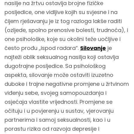
nasilje na žrtvu ostavlja brojne fizičke
posljedice, one vidljive kojih su svjesne i na
čijem rješavanju je iz tog razloga lakše raditi
(ozljede, spolno prenosive bolesti, trudnoća), i
one psihološke, koje su okolini teže uočljive i
često prođu „ispod radara“.
Silovanje
je
najteži oblik seksualnog nasilja koji ostavlja
dugotrajne posljedice. Sa psihološkog
aspekta, silovanje može ostaviti izuzetno
duboke i trajne negativne promjene u žrtvinom
viđenju sebe, svojeg samopouzdanja i
osjećaja vlastite vrijednosti. Promjene se
očituju i u povjerenju u sustav, vjerovanju
partnerima i samoj seksualnosti, kao i u
porastu rizika od razvoja depresije i