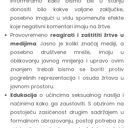
informiramo kako bismo bili u stanju
donositi bilo kakve valjane zaključke,
posebno imajući u vidu spomenute efekte
koje negativni komentari imaju na žrtve.
Pravovremeno
reagirati i zaštititi žrtve u
medijima
. Jasno je koliki značaj mediji, a
posebno društvene mreže, imaju u
oblikovanju javnog mnijenja i upravo ovim
znanjem trebali bismo se boriti protiv
pogrešnih reprezentacija i osuda žrtava u
javnom prostoru.
Edukacija
o učincima seksualnog nasilja i
načinima kako ga zaustaviti. S obzirom na
postojeću zasićenost drugim sadržajem u
formalnom obrazovanju, postoji potreba za