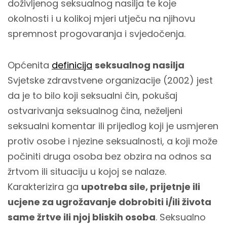
doživljenog seksualnog nasilja te koje
okolnosti i u kolikoj mjeri utječu na njihovu
spremnost progovaranja i svjedočenja.
Općenita
definicija
seksualnog nasilja
Svjetske zdravstvene organizacije (2002) jest
da je to bilo koji seksualni čin, pokušaj
ostvarivanja seksualnog čina, neželjeni
seksualni komentar ili prijedlog koji je usmjeren
protiv osobe i njezine seksualnosti, a koji može
počiniti druga osoba bez obzira na odnos sa
žrtvom ili situaciju u kojoj se nalaze.
Karakterizira ga
upotreba sile, prijetnje ili
ucjene za ugrožavanje dobrobiti i/ili života
same žrtve ili njoj bliskih osoba
. Seksualno