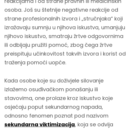
reakcijama i od strane pravnih ili medicinskih
osoba. Još su štetnije negativne reakcije od
strane profesionalnih izvora i „stručnjaka“ koji
izražavaju sumnju u njihova iskustva, umanjuju
njihovo iskustvo, smatraju žrtve odgovornima
ili odbijaju pružiti pomoć, zbog čega žrtve
preispituju učinkovitost takvih izvora i korist od
traženja pomoći uopće.
Kada osobe koje su doživjele silovanje
izlažemo osuđivačkom ponašanju ili
stavovima, one prolaze kroz iskustvo koje
osjećaju poput sekundarnog napada,
odnosno fenomen poznat pod nazivom
sekundarna viktimizacija
, koja se odvija