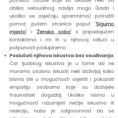
potreba. Osobe koje su iskusile neki od
oblika seksualnog nasilja mogu (kada i
ukoliko se osjećaju spremnima) potražiti
pomoć putem stranica poput
'Sigurno
mjesto'
i
'Ženska soba'
s pripadajućim
kontaktima i mi ih u njihovoj odluci u
potpunosti podupiremo.
Poslušati njihova iskustva
bez osuđivanja
.
Čar ljudskog iskustva je u tome da ne
moramo osobno iskusiti neki doživljaj kako
bismo bili u mogućnosti osjetiti i pokazati
empatiju osobama koje su doživjele
traumatski događaj. Ukoliko nismo u
mogućnosti razumijeti nečije iskustvo ili
reakciju, naša je odgovornost da se