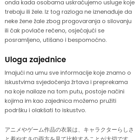
onda kada osobama uskraćujemo usluge koje
trebaju ili žele. Iz tog razloga ne iznenađuje da
neke žene žale zbog progovaranja o silovanju
ili čak povlače rečeno, osjećajući se
posramljeno, utišano i bespomoćno.
Uloga zajednice
Imajući na umu sve informacije koje znamo o
iskustvima svjedočenja žrtava i preprekama
na koje nailaze na tom putu, postoje načini
kojima im kao zajednica možemo pružiti
podršku i olakšati to iskustvo.
アニメやゲーム作品の衣装は、キャラクターらしさ
と着やすさの両方を見て比較することが大切です。