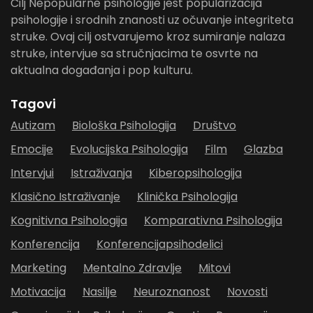
Cilj Nepopularne psihologije jest popularizacija
psihologije i srodnih znanosti uz očuvanje integriteta
struke. Ovaj cilj ostvarujemo kroz sumiranje nalaza
struke, intervjue sa stručnjacima te osvrte na
aktualna događanja i pop kulturu.
Tagovi
Autizam
Biološka Psihologija
Društvo
Emocije
Evolucijska Psihologija
Film
Glazba
Intervjui
Istraživanja
Kiberopsihologija
Klasično Istraživanje
Klinička Psihologija
Kognitivna Psihologija
Komparativna Psihologija
Konferencija
Konferencijapsihodelici
Marketing
Mentalno Zdravlje
Mitovi
Motivacija
Nasilje
Neuroznanost
Novosti