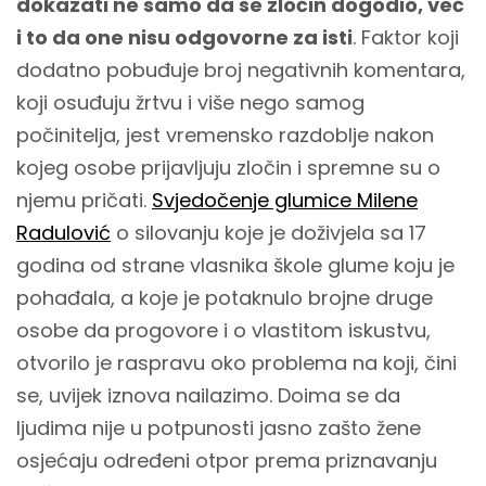
dokazati ne samo da se zločin dogodio, već
i to da one nisu odgovorne za isti
. Faktor koji
dodatno pobuđuje broj negativnih komentara,
koji osuđuju žrtvu i više nego samog
počinitelja, jest vremensko razdoblje nakon
kojeg osobe prijavljuju zločin i spremne su o
njemu pričati.
Svjedočenje glumice Milene
Radulović
o silovanju koje je doživjela sa 17
godina od strane vlasnika škole glume koju je
pohađala, a koje je potaknulo brojne druge
osobe da progovore i o vlastitom iskustvu,
otvorilo je raspravu oko problema na koji, čini
se, uvijek iznova nailazimo. Doima se da
ljudima nije u potpunosti jasno zašto žene
osjećaju određeni otpor prema priznavanju