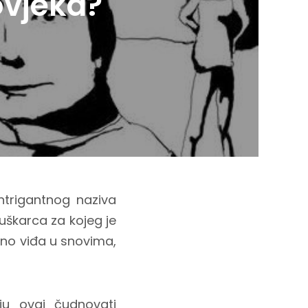
ovjeka?
ntrigantnog naziva
muškarca za kojeg je
ljano viđa u snovima,
ju ovaj čudnovati