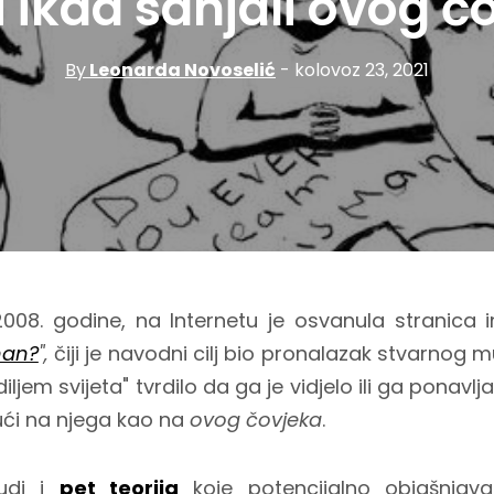
li ikad sanjali ovog č
By
Leonarda Novoselić
- kolovoz 23, 2021
08. godine, na Internetu je osvanula stranica i
man?
",
čiji je navodni cilj bio pronalazak stvarnog 
diljem svijeta" tvrdilo da ga je vidjelo ili ga ponav
jući na njega kao na
ovog čovjeka
.
udi i
pet teorija
koje potencijalno objašnjava