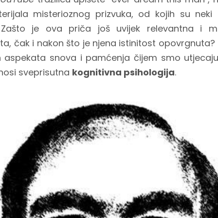
erijala misterioznog prizvuka, od kojih su neki o
. Zašto je ova priča još uvijek relevantna i m
ta, čak i nakon što je njena istinitost opovrgnuta? 
h aspekata snova i pamćenja čijem smo utjecaju 
onosi sveprisutna
kognitivna psihologija
.