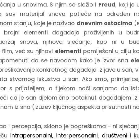
ećanja u snovima. S njim se složio i
Freud
, koji je
da sav materijal snova potječe na određen n
om stanju, koje je nazivao
dnevnim ostacima
(e
 brojni elementi događaja proživljenih u bu
sadržaj snova, njihova sjećanja, kao ni u bu
film, već su njihovi
elementi
pomiješani u cilju ko
napomenuti da se navodom kako je izvor sna
el
preslikavanje konkretnog događaja iz jave u san, v
a stvarnog iskustva u san. Ako smo, primjerice,
vor s prijateljem, a tijekom noći sanjamo da i
ći da je san djelomično potaknut događajem iz s
onom iz sna (izuzev ključnog aspekta prisutnosti naš
kao i percepcija, sklono je pogreškama – ni sjećanj
ječu
intrapersonalni, interpersonalni, društveni i ku