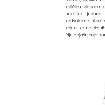
količinu video-mat
nekoliko tjedana
korisnicima Interne
koktel kompleksni
čije objašnjenje d