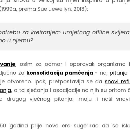
vanja snova u velikoj su mjeri inspirirana pitan
1999a, prema Sue Llewellyn, 2013):
trebu za kreiranjem umjetnog offline svijet
no u njemu?
vanje
, osim za odmor i oporavak organizma i n
 ključno za
konsolidaciju pamćenja
- no,
pitanje
je otvoreno. Ipak, pretpostavlja se da
snovi refl
ćanja
, a ta sjećanja i asocijacije na njih su pritom
 drugog vječnog pitanja: imaju li naši sno
50 godina prije nove ere sugerirao da se isku