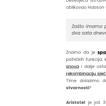
Desetljeća istraži
oblikovao Hobson (
Zašto imamo po
dva sata dnev
Znamo da je
spa
psihičkih funkcija,
snova
i dalje osta
rekombinaciju sje
Time dolazimo do
stvarnosti
?
Aristotel
je još 3