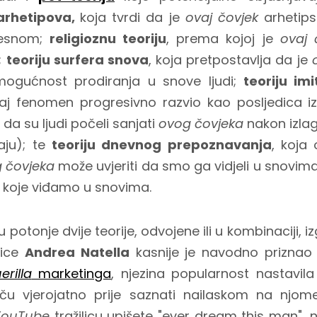
 arhetipova,
koja tvrdi da je
ovaj čovjek
arhetips
jesnom;
religioznu teoriju
, prema kojoj je
ovaj 
;
teoriju surfera snova
, koja pretpostavlja da je
ogućnost prodiranja u snove ljudi;
teoriju im
aj fenomen progresivno razvio kao posljedica izl
da su ljudi počeli sanjati
ovog čovjeka
nakon izlaga
ju); te
teoriju dnevnog prepoznavanja
, koja
 čovjeka
može uvjeriti da smo ga vidjeli u snovima
 koje viđamo u snovima.
potonje dvije teorije, odvojene ili u kombinaciji, iz
nice
Andrea Natella
kasnije je navodno priznao
erilla
marketinga
, njezina popularnost nastavila 
ču vjerojatno prije saznati nailaskom na njome
YouTube
tražilicu upišete "ever dream this man", 