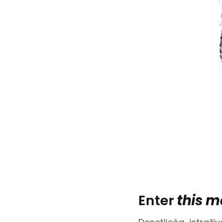
Enter
this 