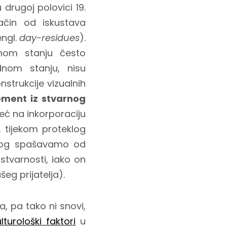
 u drugoj polovici 19.
ačin od iskustava
ngl.
day-residues
).
dnom stanju često
dnom stanju, nisu
nstrukcije vizualnih
ement iz stvarnog
eć na inkorporaciju
 tijekom proteklog
stog spašavamo od
tvarnosti, iako on
eg prijatelja).
a, pa tako ni snovi,
lturološki faktori
u