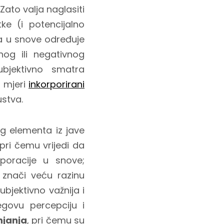
Zato valja naglasiti
ke (i potencijalno
ta u snove određuje
nog ili negativnog
bjektivno smatra
j mjeri
inkorporirani
stva.
g elementa iz jave
 pri čemu vrijedi da
poracije u snove;
znači veću razinu
ubjektivno važnija i
egovu percepciju i
njanja
, pri čemu su