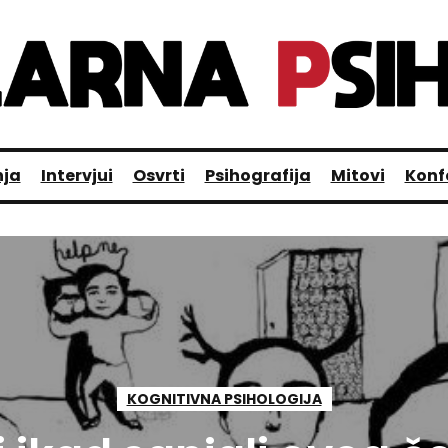
nja
Intervjui
Osvrti
Psihografija
Mitovi
Konf
KOGNITIVNA PSIHOLOGIJA