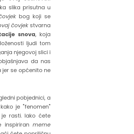
ka slika prisutna u
čovjek
bog koji se
ovaj čovjek
stvarna
itacije snova
, koja
oženosti ljudi tom
nja njegovoj slici i
 objašnjava da nas
 jer se općenito ne
gledni pobjednici, a
 kako je "fenomen"
je rasti. Iako ćete
 inspiriran
meme
naći ćete popriličnu