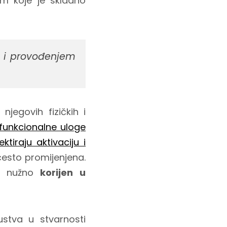
jem koje je skladno
a i provođenjem
jegovih fizičkih i
 funkcionalne uloge
ektiraju aktivaciju i
 često promijenjena.
vi nužno
korijen u
stva u stvarnosti