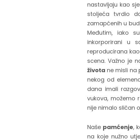
nastavljaju kao sj
stoljeća tvrdio 
zamapćenih u budn
Međutim, iako su
inkorporirani u 
reproducirana kao 
scena. Važno je 
života
ne misli na 
nekog od elemenat
dana imali razgo
vukova, možemo re
nije nimalo sličan 
Naše
pamćenje
, 
na koje nužno ut