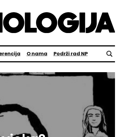
erencija
O nama
Podrži rad NP