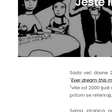
Jeste 
Sada već davne 20
"
Ever dream this 
"više od 2000 ljudi 
pritom se referira
Sama stranica n