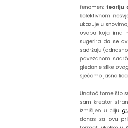
fenomen:
teoriju
kolektivnom nesv
ukazuje u snovima
osoba koja ima m
sugerira da se ov
sadržaju (odnosno 
povezanom sadrža
gledanje slike
ovog
sjećamo jasno lica
Unatoč tome što su 
sam kreator stra
izmišljen u cilju
gu
danas za ovu pri
format, ukoliko u