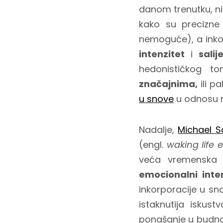
danom trenutku, nik
kako su precizne 
nemoguće), a inkor
intenzitet
i
salij
hedonističkog t
značajnima,
ili p
u snove
u odnosu n
Nadalje,
Michael S
(engl.
waking life 
veća vremenska u
emocionalni inte
inkorporacije u sn
istaknutija iskust
ponašanje u budnom