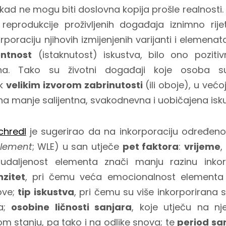
ad ne mogu biti doslovna kopija prošle realnosti. 
reprodukcije proživljenih događaja iznimno rijet
poraciju njihovih izmijenjenih varijanti i elemena
entnost
(istaknutost) iskustva, bilo ono pozitiv
ona. Tako su životni događaji koje osoba su
ak
velikim izvorom zabrinutosti
(ili oboje), u većo
a manje salijentna, svakodnevna i uobičajena isku
chredl
je sugerirao da na inkorporaciju određeno
element
; WLE) u san utječe
pet faktora
:
vrijeme
,
daljenost elementa znači manju razinu inkor
nzitet
, pri čemu veća emocionalnost elementa 
ove;
tip iskustva
, pri čemu su više inkorporirana s
va;
osobine ličnosti sanjara
, koje utječu na nj
 stanju, pa tako i na odlike snova; te
period sa