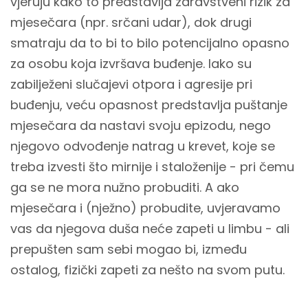
vjeruju kako to predstavlja zdravstveni rizik za
mjesečara (npr. srčani udar), dok drugi
smatraju da to bi to bilo potencijalno opasno
za osobu koja izvršava buđenje. Iako su
zabilježeni slučajevi otpora i agresije pri
buđenju, veću opasnost predstavlja puštanje
mjesečara da nastavi svoju epizodu, nego
njegovo odvođenje natrag u krevet, koje se
treba izvesti što mirnije i staloženije - pri čemu
ga se ne mora nužno probuditi. A ako
mjesečara i (nježno) probudite, uvjeravamo
vas da njegova duša neće zapeti u limbu - ali
prepušten sam sebi mogao bi, između
ostalog, fizički zapeti za nešto na svom putu.