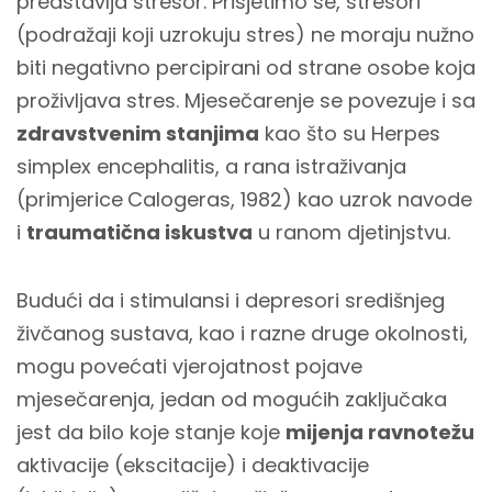
predstavlja stresor. Prisjetimo se, stresori
(podražaji koji uzrokuju stres) ne moraju nužno
biti negativno percipirani od strane osobe koja
proživljava stres. Mjesečarenje se povezuje i sa
zdravstvenim stanjima
kao što su Herpes
simplex encephalitis, a rana istraživanja
(primjerice
Calogeras, 1982) kao uzrok navode
i
traumatična iskustva
u ranom djetinjstvu.
Budući da i stimulansi i depresori središnjeg
živčanog sustava, kao i razne druge okolnosti,
mogu povećati vjerojatnost pojave
mjesečarenja, jedan od mogućih zaključaka
jest da bilo koje stanje koje
mijenja ravnotežu
aktivacije (ekscitacije) i deaktivacije