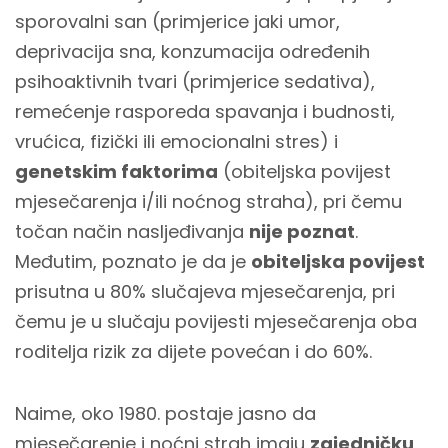
sporovalni san (primjerice jaki umor,
deprivacija sna, konzumacija određenih
psihoaktivnih tvari (primjerice sedativa),
remećenje rasporeda spavanja i budnosti,
vrućica, fizički ili emocionalni stres) i
genetskim faktorima
(obiteljska povijest
mjesečarenja i/ili noćnog straha), pri čemu
točan način nasljeđivanja
nije poznat
.
Međutim, poznato je da je
obiteljska povijest
prisutna u 80% slučajeva mjesečarenja, pri
čemu je u slučaju povijesti mjesečarenja oba
roditelja rizik za dijete povećan i do 60%.
Naime, oko 1980. postaje jasno da
mjesečarenje i noćni strah imaju
zajedničku