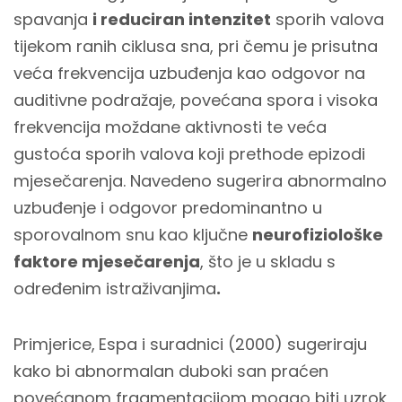
spavanja
i reduciran intenzitet
sporih valova
tijekom ranih ciklusa sna, pri čemu je prisutna
veća frekvencija uzbuđenja kao odgovor na
auditivne podražaje, povećana spora i visoka
frekvencija moždane aktivnosti te veća
gustoća sporih valova koji prethode epizodi
mjesečarenja. Navedeno sugerira abnormalno
uzbuđenje i odgovor predominantno u
sporovalnom snu kao ključne
neurofiziološke
faktore mjesečarenja
, što je u skladu s
određenim istraživanjima
.
Primjerice,
Espa i suradnici (2000) sugeriraju
kako bi abnormalan duboki san praćen
povećanom fragmentacijom mogao biti uzrok