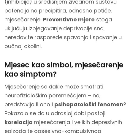
(inhibicije) u središnjem živčanom sustavu
potencijalno precipitira, odnosno potiče,
mjesečarenje.
Preventivne mjere
stoga
uključuju izbjegavanje deprivacije sna,
neredovite rasporede spavanja i spavanje u
bučnoj okolini.
Mjesec kao simbol, mjesečarenje
kao simptom?
Mjesečarenje se dakle može smatrati
neurofiziološkim poremećajem – no,
predstavlja li ono i
psihopatološki fenomen
?
Pokazalo se da u odrasloj dobi postoji
korelacija
mjesečarenja i velikih depresivnih
epizoda te opsesivno-kompulzivnog