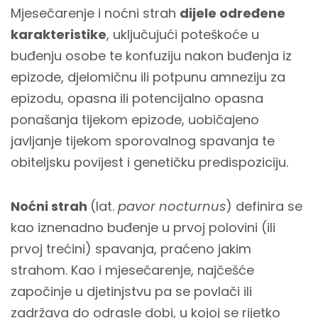
Mjesečarenje i noćni strah
dijele određene
karakteristike
, uključujući poteškoće u
buđenju osobe te konfuziju nakon buđenja iz
epizode, djelomičnu ili potpunu amneziju za
epizodu, opasna ili potencijalno opasna
ponašanja tijekom epizode, uobičajeno
javljanje tijekom sporovalnog spavanja te
obiteljsku povijest i genetičku predispoziciju.
Noćni strah
(lat.
pavor nocturnus
) definira se
kao iznenadno buđenje u prvoj polovini (ili
prvoj trećini) spavanja, praćeno jakim
strahom. Kao i mjesečarenje, najčešće
započinje u djetinjstvu pa se povlači ili
zadržava do odrasle dobi, u kojoj se rijetko