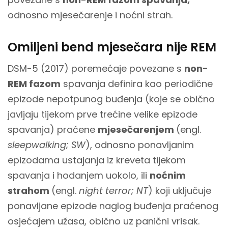
odnosno mjesečarenje i noćni strah.
Omiljeni bend mjesečara nije REM
DSM-5 (2017) poremećaje povezane s
non-
REM fazom
spavanja definira kao periodične
epizode nepotpunog buđenja (koje se obično
javljaju tijekom prve trećine velike epizode
spavanja) praćene
mjesečarenjem
(engl.
sleepwalking; SW
), odnosno ponavljanim
epizodama ustajanja iz kreveta tijekom
spavanja i hodanjem uokolo, ili
noćnim
strahom
(engl.
night terror; NT
) koji uključuje
ponavljane epizode naglog buđenja praćenog
osjećajem užasa, obično uz panični vrisak.