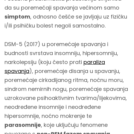
da su poremećaji spavanja većinom samo
simptom
, odnosno češće se javljaju uz fizičku
i/ili psihičku bolest negoli samostalno.
DSM-5 (2017) u poremećaje spavanja i
budnosti svrstava insomniju, hipersomniju,
narkolepsiju (koju često prati
paraliza
spavanja
), poremećaje disanja u spavanju,
poremećaje cirkadijanog ritma, noćnu moru,
sindrom nemirnih nogu, poremećaje spavanja
uzrokovane psihoaktivnim tvarima/lijekovima,
neodređene insomnije i neodređene
hipersomnije, noćno mokrenje te
parasomnije
, koje uključuju fenomene
povezane s
non-REM fazom spavanja,