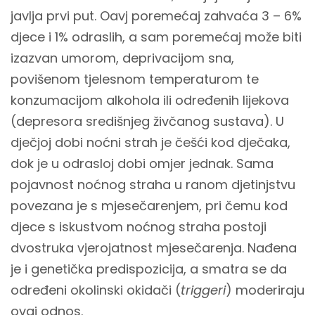
javlja prvi put. Oavj poremećaj zahvaća 3 – 6%
djece i 1% odraslih, a sam poremećaj može biti
izazvan umorom, deprivacijom sna,
povišenom tjelesnom temperaturom te
konzumacijom alkohola ili određenih lijekova
(depresora središnjeg živčanog sustava). U
dječjoj dobi noćni strah je češći kod dječaka,
dok je u odrasloj dobi omjer jednak. Sama
pojavnost noćnog straha u ranom djetinjstvu
povezana je s mjesečarenjem, pri čemu kod
djece s iskustvom noćnog straha postoji
dvostruka vjerojatnost mjesečarenja. Nađena
je i genetička predispozicija, a smatra se da
određeni okolinski okidači (
triggeri
) moderiraju
ovaj odnos.