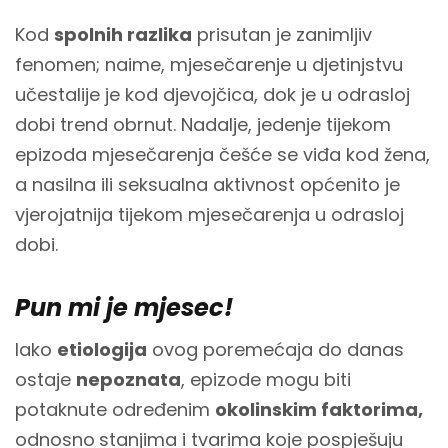
Kod
spolnih razlika
prisutan je zanimljiv
fenomen; naime, mjesečarenje u djetinjstvu
učestalije je kod djevojčica, dok je u odrasloj
dobi trend obrnut. Nadalje, jedenje tijekom
epizoda mjesečarenja češće se viđa kod žena,
a nasilna ili seksualna aktivnost općenito je
vjerojatnija tijekom mjesečarenja u odrasloj
dobi.
Pun mi je mjesec!
Iako
etiologija
ovog poremećaja do danas
ostaje
nepoznata
, epizode mogu biti
potaknute određenim
okolinskim faktorima,
odnosno
stanjima i tvarima koje pospješuju