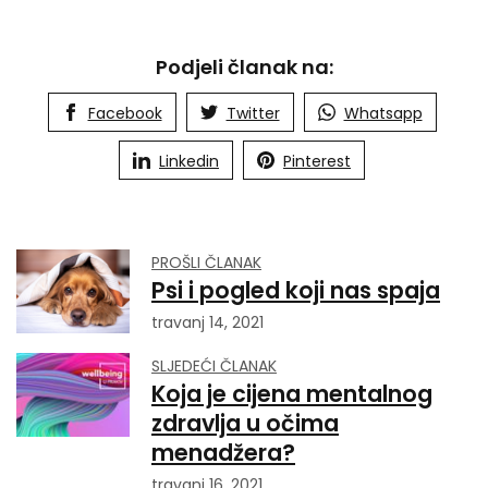
Podjeli članak na:
Facebook
Twitter
Whatsapp
Linkedin
Pinterest
PROŠLI ČLANAK
Psi i pogled koji nas spaja
travanj 14, 2021
SLJEDEĆI ČLANAK
Koja je cijena mentalnog
zdravlja u očima
menadžera?
travanj 16, 2021