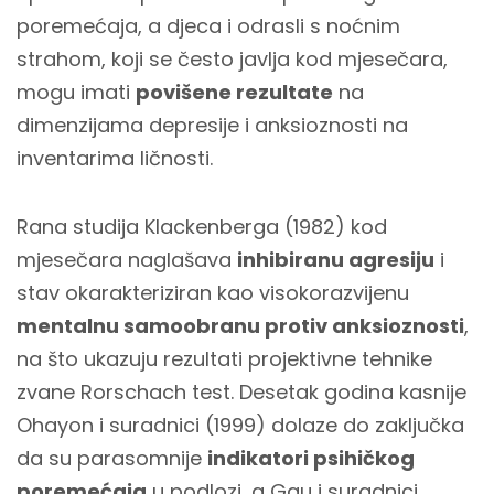
poremećaja, a djeca i odrasli s noćnim
strahom, koji se često javlja kod mjesečara,
mogu imati
povišene rezultate
na
dimenzijama depresije i anksioznosti na
inventarima ličnosti.
Rana studija Klackenberga (1982) kod
mjesečara naglašava
inhibiranu agresiju
i
stav okarakteriziran kao visokorazvijenu
mentalnu samoobranu protiv anksioznosti
,
na što ukazuju rezultati projektivne tehnike
zvane Rorschach test. Desetak godina kasnije
Ohayon i suradnici (1999) dolaze do zaključka
da su parasomnije
indikatori psihičkog
poremećaja
u podlozi, a Gau i suradnici