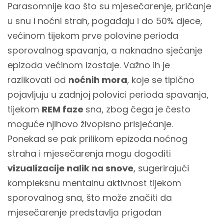
Parasomnije kao što su mjesečarenje, pričanje
u snu i noćni strah, pogađaju i do 50% djece,
većinom tijekom prve polovine perioda
sporovalnog spavanja, a naknadno sjećanje
epizoda većinom izostaje. Važno ih je
razlikovati od
noćnih mora
, koje se tipično
pojavljuju u zadnjoj polovici perioda spavanja,
tijekom
REM faze
sna, zbog čega je često
moguće njihovo živopisno prisjećanje.
Ponekad se pak prilikom epizoda noćnog
straha i mjesečarenja mogu dogoditi
vizualizacije nalik na snove
, sugerirajući
kompleksnu mentalnu aktivnost tijekom
sporovalnog sna, što može značiti da
mjesečarenje predstavlja prigodan