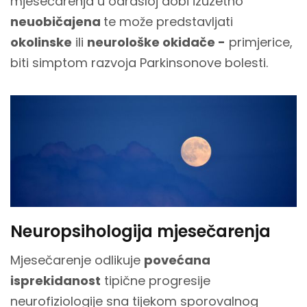
mjesečarenja u odrasloj dobi izuzetno
neuobičajena
te može predstavljati
okolinske
ili
neurološke okidače -
primjerice,
biti simptom razvoja Parkinsonove bolesti.
Neuropsihologija mjesečarenja
Mjesečarenje odlikuje
povećana
isprekidanost
tipične progresije
neurofiziologije sna tijekom sporovalnog