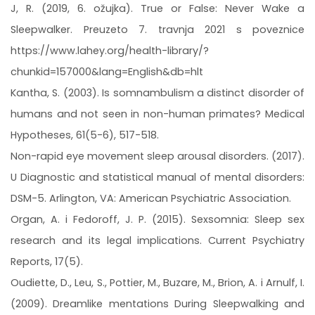
J, R. (2019, 6. ožujka). True or False: Never Wake a
Sleepwalker. Preuzeto 7. travnja 2021 s poveznice
https://www.lahey.org/health-library/?
chunkid=157000&lang=English&db=hlt
Kantha, S. (2003). Is somnambulism a distinct disorder of
humans and not seen in non-human primates? Medical
Hypotheses, 61(5-6), 517-518.
Non-rapid eye movement sleep arousal disorders. (2017).
U Diagnostic and statistical manual of mental disorders:
DSM-5. Arlington, VA: American Psychiatric Association.
Organ, A. i Fedoroff, J. P. (2015). Sexsomnia: Sleep sex
research and its legal implications. Current Psychiatry
Reports, 17(5).
Oudiette, D., Leu, S., Pottier, M., Buzare, M., Brion, A. i Arnulf, I.
(2009). Dreamlike mentations During Sleepwalking and