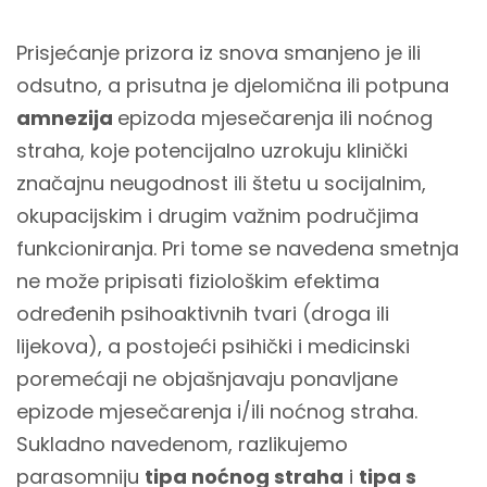
Prisjećanje prizora iz snova smanjeno je ili
odsutno, a prisutna je djelomična ili potpuna
amnezija
epizoda mjesečarenja ili noćnog
straha, koje potencijalno uzrokuju klinički
značajnu neugodnost ili štetu u socijalnim,
okupacijskim i drugim važnim područjima
funkcioniranja. Pri tome se navedena smetnja
ne može pripisati fiziološkim efektima
određenih psihoaktivnih tvari (droga ili
lijekova), a postojeći psihički i medicinski
poremećaji ne objašnjavaju ponavljane
epizode mjesečarenja i/ili noćnog straha.
Sukladno navedenom, razlikujemo
parasomniju
tipa noćnog straha
i
tipa s