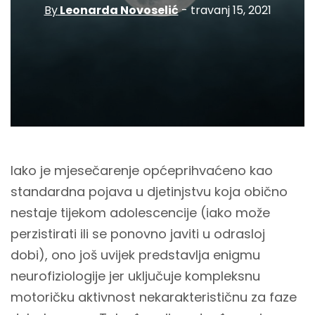
By
Leonarda Novoselić
- travanj 15, 2021
Iako je mjesečarenje općeprihvaćeno kao
standardna pojava u djetinjstvu koja obično
nestaje tijekom adolescencije (iako može
perzistirati ili se ponovno javiti u odrasloj
dobi), ono još uvijek predstavlja enigmu
neurofiziologije jer uključuje kompleksnu
motoričku aktivnost nekarakterističnu za faze