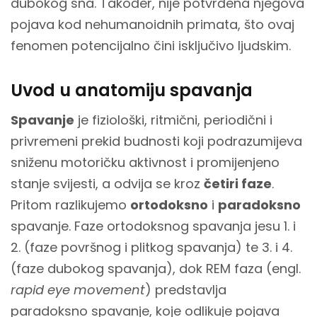
dubokog sna. Također, nije potvrđena njegova
pojava kod nehumanoidnih primata, što ovaj
fenomen potencijalno čini isključivo ljudskim.
Uvod u anatomiju spavanja
Spavanje
je fiziološki, ritmični, periodični i
privremeni prekid budnosti koji podrazumijeva
sniženu motoričku aktivnost i promijenjeno
stanje svijesti, a odvija se kroz
četiri faze
.
Pritom razlikujemo
ortodoksno
i
paradoksno
spavanje. Faze ortodoksnog spavanja jesu 1. i
2. (faze površnog i plitkog spavanja) te 3. i 4.
(faze dubokog spavanja), dok REM faza (engl.
rapid eye movement
) predstavlja
paradoksno spavanje, koje odlikuje pojava