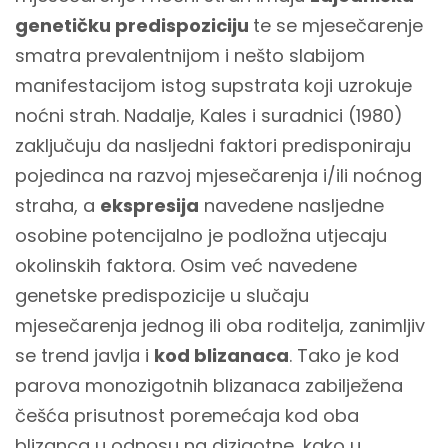
genetičku predispoziciju
te se mjesečarenje
smatra prevalentnijom i nešto slabijom
manifestacijom istog supstrata koji uzrokuje
noćni strah. Nadalje, Kales i suradnici (1980)
zaključuju da nasljedni faktori predisponiraju
pojedinca na razvoj mjesečarenja i/ili noćnog
straha, a
ekspresija
navedene nasljedne
osobine potencijalno je podložna utjecaju
okolinskih faktora. Osim već navedene
genetske predispozicije u slučaju
mjesečarenja jednog ili oba roditelja, zanimljiv
se trend javlja i
kod blizanaca
. Tako je kod
parova monozigotnih blizanaca zabilježena
češća prisutnost poremećaja kod oba
blizanca u odnosu na dizigotne, kako u