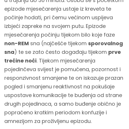
u trajanju do 30 minuta. Osoba se s početkom
epizode mjesečarenja ustaje iz kreveta te
počinje hodati, pri čemu većinom uspijeva
izbjeći zapreke na svojem putu. Epizode
mjesečarenja počinju tijekom bilo koje faze
non-REM
sna (najčešće tijekom
sporovalnog
sna
) te se zato često događaju tijekom
prve
trećine noći
. Tijekom mjesečarenja
pojedinčeva svijest je pomućena, pozornost i
responzivnost smanjene te on iskazuje prazan
pogled i smanjenu reaktivnost na pokušaje
uspostave komunikacije te buđenja od strane
drugih pojedinaca, a samo buđenje obično je
popraćeno kratkim periodom konfuzije i
amnezijom za proživljenu epizodu.