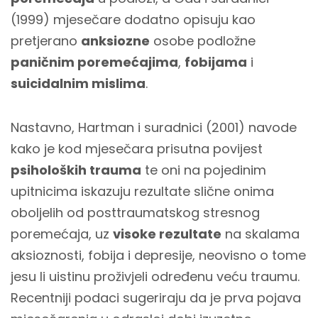
(1999) mjesečare dodatno opisuju kao
pretjerano
anksiozne
osobe podložne
paničnim poremećajima
,
fobijama
i
suicidalnim mislima
.
Nastavno, Hartman i suradnici (2001) navode
kako je kod mjesečara prisutna povijest
psiholoških trauma
te oni na pojedinim
upitnicima iskazuju rezultate slične onima
oboljelih od posttraumatskog stresnog
poremećaja, uz
visoke rezultate
na skalama
aksioznosti, fobija i depresije, neovisno o tome
jesu li uistinu proživjeli određenu veću traumu.
Recentniji podaci sugeriraju da je prva pojava