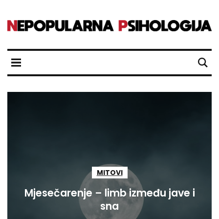
MITOVI
Mjesečarenje – limb između jave i
sna