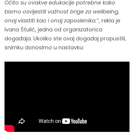
Očito su ovakve edukacije potrebne kako
bismo osvijestili važnost brige za wellbeing,
onaj vlastiti kao i onaj zaposlenika.
“, rekla je
Ivana Štulić, jedna od organizatorica
događaja. Ukoliko ste ovaj događaj propustili,
snimku donosimo u nastavku: