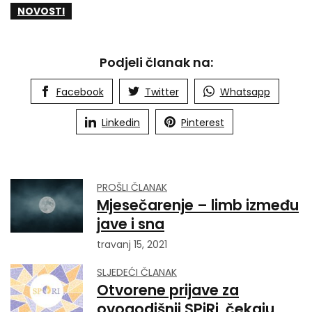
NOVOSTI
Podjeli članak na:
Facebook
Twitter
Whatsapp
Linkedin
Pinterest
PROŠLI ČLANAK
Mjesečarenje – limb između
jave i sna
travanj 15, 2021
SLJEDEĆI ČLANAK
Otvorene prijave za
ovogodišnji SPiRi, čekaju