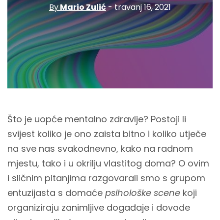
By
Mario Zulić
- travanj 16, 2021
Što je uopće mentalno zdravlje? Postoji li
svijest koliko je ono zaista bitno i koliko utječe
na sve nas svakodnevno, kako na radnom
mjestu, tako i u okrilju vlastitog doma? O ovim
i sličnim pitanjima razgovarali smo s grupom
entuzijasta s domaće
psihološke scene
koji
organiziraju zanimljive događaje i dovode