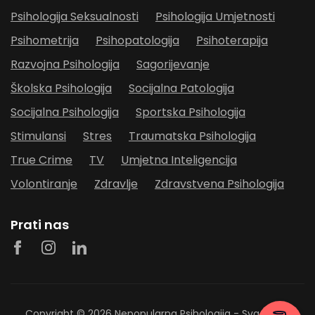
Psihologija Seksualnosti
Psihologija Umjetnosti
Psihometrija
Psihopatologija
Psihoterapija
Razvojna Psihologija
Sagorijevanje
Školska Psihologija
Socijalna Patologija
Socijalna Psihologija
Sportska Psihologija
Stimulansi
Stres
Traumatska Psihologija
True Crime
TV
Umjetna Inteligencija
Volontiranje
Zdravlje
Zdravstvena Psihologija
Prati nas
Copyright © 2026
Nepopularna Psihologija
- Sva prava