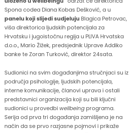
uloženo u wellbeingu"
održat će direktorica
Spona codea Diana Kobas Dešković, a u
panelu koji slijedi sudjeluju
Blagica Petrovac,
viša direktorica ljudskih potencijala za
Hrvatsku i jugoistočnu regija u PLIVA Hrvatska
d.o.o., Mario Žižek, predsjednik Uprave Addiko
banke te Zoran Turković, direktor 24sata.
Sudionici na svim događanjima stručnjaci su iz
područja psihologije, ljudskih potencijala,
interne komunikacije, članovi uprava i ostali
predstavnici organizacija koji su bili ključni
sudionici u provedbi
wellbeing
programa.
Serija od prva tri događanja zamišljena je na
način da se prvo razjasne pojmovi i prikaže