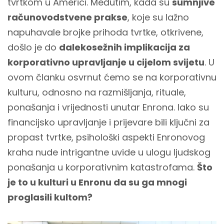
tvrtkom u Americi. Međutim, kada su
sumnjive
računovodstvene prakse
, koje su lažno
napuhavale brojke prihoda tvrtke, otkrivene,
došlo je do
dalekosežnih implikacija za
korporativno upravljanje u cijelom svijetu
. U
ovom članku osvrnut ćemo se na korporativnu
kulturu, odnosno na razmišljanja, rituale,
ponašanja i vrijednosti unutar Enrona. Iako su
financijsko upravljanje i prijevare bili ključni za
propast tvrtke, psihološki aspekti Enronovog
kraha nude intrigantne uvide u ulogu ljudskog
ponašanja u korporativnim katastrofama.
Što
je to u kulturi u Enronu da su ga mnogi
proglasili kultom?