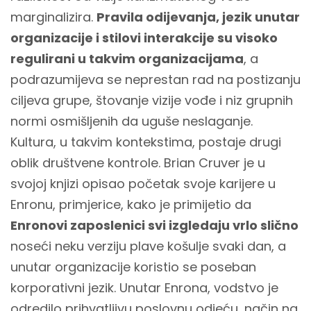
marginalizira.
Pravila odijevanja, jezik unutar
organizacije i stilovi interakcije su visoko
regulirani u takvim organizacijama
, a
podrazumijeva se neprestan rad na postizanju
ciljeva grupe, štovanje vizije vođe i niz grupnih
normi osmišljenih da uguše neslaganje.
Kultura, u takvim kontekstima, postaje drugi
oblik društvene kontrole. Brian Cruver je u
svojoj knjizi opisao početak svoje karijere u
Enronu, primjerice, kako je primijetio da
Enronovi zaposlenici svi izgledaju vrlo slično
noseći neku verziju plave košulje svaki dan, a
unutar organizacije koristio se poseban
korporativni jezik. Unutar Enrona, vodstvo je
odredilo prihvatljivu poslovnu odjeću, način na