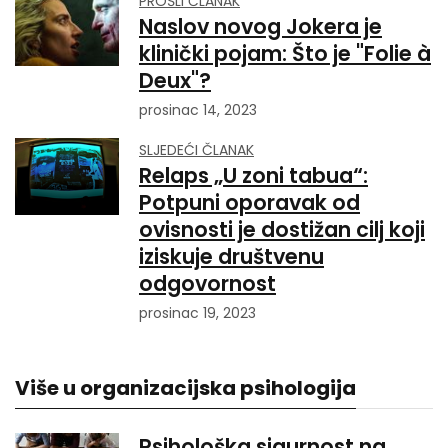
PROŠLI ČLANAK
Naslov novog Jokera je
klinički pojam: Što je "Folie à
Deux"?
prosinac 14, 2023
SLJEDEĆI ČLANAK
Relaps „U zoni tabua“:
Potpuni oporavak od
ovisnosti je dostižan cilj koji
iziskuje društvenu
odgovornost
prosinac 19, 2023
Više u organizacijska psihologija
Psihološka sigurnost na