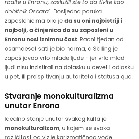
radite u Enronu, zaslužili ste to da živite kao
dobitnik Oscara
"
.
Dosljedna poruka
zaposlenicima bila je
da su oni najbistriji i
najbolji, a činjenica da su zaposleni u
Enronu nosi iznimnu čast
. Radni tjedan od
osamdeset sati je bio norma, a Skilling je
zapošljavao vrlo mlade ljude - jer vrlo mladi
ljudi nisu inzistirali na dolasku u devet i odlasku
u pet, ili preispitivanju autoriteta i statusa quo.
Stvaranje monokulturalizma
unutar Enrona
Idealno stanje unutar svakog kulta je
monokulturalizam
, u kojem se svaka
različitost od vizije karizmatičnog vođe