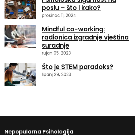
poslu – što i kako?
prosinac 11, 2024
Mindful co-working:
radionica izgradnje vještina
suradnje
rujan 05, 2023
Što je STEM paradoks?
lipanj 29, 2023
Nepopularna Psihologija