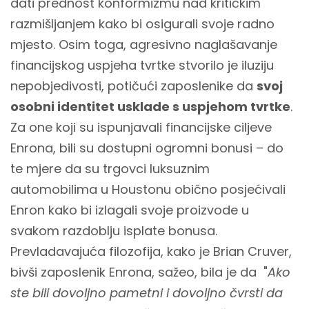
dati prednost konformizmu nad kritičkim
razmišljanjem kako bi osigurali svoje radno
mjesto. Osim toga, agresivno naglašavanje
financijskog uspjeha tvrtke stvorilo je iluziju
nepobjedivosti, potičući zaposlenike da
svoj
osobni identitet usklade s uspjehom tvrtke
.
Za one koji su ispunjavali financijske ciljeve
Enrona, bili su dostupni ogromni bonusi – do
te mjere da su trgovci luksuznim
automobilima u Houstonu obično posjećivali
Enron kako bi izlagali svoje proizvode u
svakom razdoblju isplate bonusa.
Prevladavajuća filozofija, kako je Brian Cruver,
bivši zaposlenik Enrona, sažeo, bila je da "
Ako
ste bili dovoljno pametni i dovoljno čvrsti da