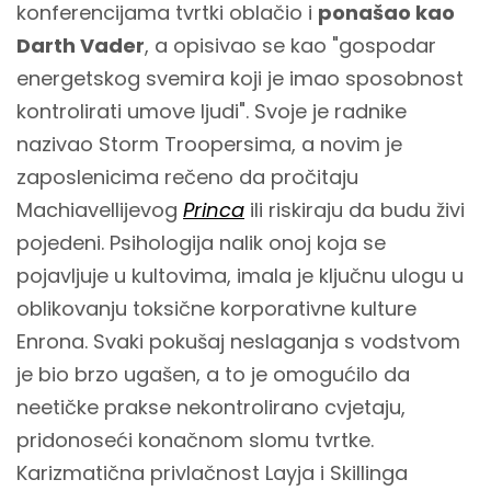
konferencijama tvrtki oblačio i
ponašao kao
Darth Vader
, a opisivao se kao "gospodar
energetskog svemira koji je imao sposobnost
kontrolirati umove ljudi". Svoje je radnike
nazivao Storm Troopersima, a novim je
zaposlenicima rečeno da pročitaju
Machiavellijevog
Princa
ili riskiraju da budu živi
pojedeni. Psihologija nalik onoj koja se
pojavljuje u kultovima, imala je ključnu ulogu u
oblikovanju toksične korporativne kulture
Enrona. Svaki pokušaj neslaganja s vodstvom
je bio brzo ugašen, a to je omogućilo da
neetičke prakse nekontrolirano cvjetaju,
pridonoseći konačnom slomu tvrtke.
Karizmatična privlačnost Layja i Skillinga