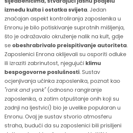
sljedbenicima, stvarajući jasnu podjelu
između kulta i ostatka svijeta
. Jedan
značajan aspekt kontroliranja zaposlenika u
Enronu je bilo potiskivanje suprotnih mišljenja,
što je odražavalo okruženje nalik na kult, gdje
se
obeshrabrivalo preispitivanje autoriteta
.
Zaposlenici Enrona oklijevali su osporiti odluke
ili izraziti zabrinutost, njegujući
klimu
bespogovorne poslušnosti
. Sustav
ocjenjivanja učinka zaposlenika, poznat kao
"rank and yank"
(odnosno rangiranje
zaposlenika, a zatim otpuštanje onih koji su
zadnji na ljestvici) bio je uvelike popularan u
Enronu. Ovaj je sustav stvorio atmosferu
straha, budući da su zaposlenici bili prisiljeni