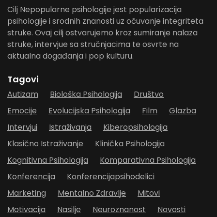
Cilj Nepopularne psihologije jest popularizacija
psihologije i srodnih znanosti uz očuvanje integriteta
struke. Ovaj cilj ostvarujemo kroz sumiranje nalaza
struke, intervjue sa stručnjacima te osvrte na
aktualna događanja i pop kulturu.
Tagovi
Autizam
Biološka Psihologija
Društvo
Emocije
Evolucijska Psihologija
Film
Glazba
Intervjui
Istraživanja
Kiberopsihologija
Klasično Istraživanje
Klinička Psihologija
Kognitivna Psihologija
Komparativna Psihologija
Konferencija
Konferencijapsihodelici
Marketing
Mentalno Zdravlje
Mitovi
Motivacija
Nasilje
Neuroznanost
Novosti