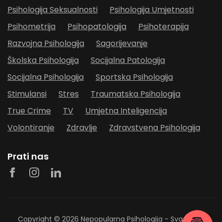
Psihologija Seksualnosti
Psihologija Umjetnosti
Psihometrija
Psihopatologija
Psihoterapija
Razvojna Psihologija
Sagorijevanje
Školska Psihologija
Socijalna Patologija
Socijalna Psihologija
Sportska Psihologija
Stimulansi
Stres
Traumatska Psihologija
True Crime
TV
Umjetna Inteligencija
Volontiranje
Zdravlje
Zdravstvena Psihologija
Prati nas
Copyright © 2026
Nepopularna Psihologija
- Sva prava