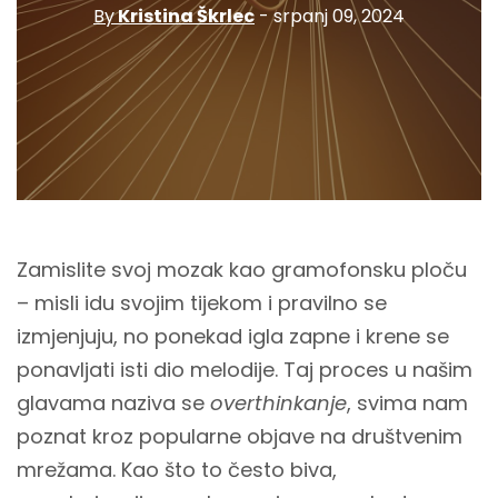
By
Kristina Škrlec
- srpanj 09, 2024
Zamislite svoj mozak kao gramofonsku ploču
– misli idu svojim tijekom i pravilno se
izmjenjuju, no ponekad igla zapne i krene se
ponavljati isti dio melodije. Taj proces u našim
glavama naziva se
overthinkanje
, svima nam
poznat kroz popularne objave na društvenim
mrežama. Kao što to često biva,