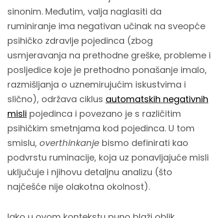
sinonim. Međutim, valja naglasiti da
ruminiranje ima negativan učinak na sveopće
psihičko zdravlje pojedinca (zbog
usmjeravanja na prethodne greške, probleme i
posljedice koje je prethodno ponašanje imalo,
razmišljanja o uznemirujućim iskustvima i
slično), održava ciklus
automatskih negativnih
misli
pojedinca i povezano je s različitim
psihičkim smetnjama kod pojedinca. U tom
smislu,
overthinkanje
bismo definirati kao
podvrstu ruminacije, koja uz ponavljajuće misli
uključuje i njihovu detaljnu analizu (što
najčešće nije olakotna okolnost).
Iako u ovom kontekstu puno blaži oblik,