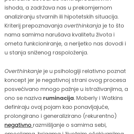
ishoda, a zadržava nas u prekomjernom
analiziranju stvarnih ili hipotetskih situacija.
Kriterij prepoznavanja
overthinkanja
je to što
nama samima narušava kvalitetu života i
ometa funkcioniranje, a nerijetko nas dovodi i
u stanja sniženog raspoloženja.
Overthinkanje
je u psihologiji relativno poznat
koncept jer je negativnoj strani ovog procesa
posvećivano mnogo pažnje u istraživanjima, a
ono se naziva
ruminacija
. Moberly i Watkins
definiraju ovaj pojam kao ponavljajuće,
prolongirano i generalizirano (rekurentno)
negativno
razmišljanje o samima sebi,
emocijama, brigama i životnim očekivanjima.