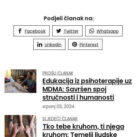
Podjeli članak na:
Facebook
Twitter
Whatsapp
Linkedin
Pinterest
PROŠLI ČLANAK
Edukacija iz psihoterapije uz
MDMA: Savršen spoj
stručnosti i humanosti
srpanj 03, 2024
SLJEDEĆI ČLANAK
Tko tebe kruhom, ti njega
kruhom: Temelji ljudske