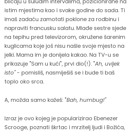
blicaju u suludim intervalima, pozicionirane na
istim mjestima kao i svake godine do sada. Ti
imaš zadaću zamotati poklone za rodbinu i
napraviti francusku salatu. Mlađe sestre sjede
na tepihu pred televizorom, okružene šarenim
kuglicama koje još nisu našle svoje mjesto na
jelki. Mama im je donijela kakao. Na TV-u se
prikazuje "Sam u kući", prvi dio(!). "
Ah, uvijek
isto"
- pomisliš, nasmiješiš se i bude ti baš
toplo oko srca.
A, možda samo kažeš: "
Bah, humbug!"
Izraz je ovo kojeg je popularizirao Ebenezer
Scrooge, poznati škrtac i mrzitelj ljudi i Božića,