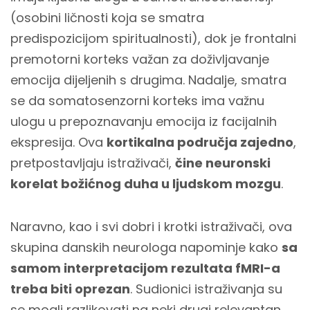
(osobini ličnosti koja se smatra
predispozicijom spiritualnosti), dok je frontalni
premotorni korteks važan za doživljavanje
emocija dijeljenih s drugima. Nadalje, smatra
se da somatosenzorni korteks ima važnu
ulogu u prepoznavanju emocija iz facijalnih
ekspresija. Ova
kortikalna područja zajedno
,
pretpostavljaju istraživači,
čine neuronski
korelat božićnog duha u ljudskom mozgu
.
Naravno, kao i svi dobri i krotki istraživači, ova
skupina danskih neurologa napominje kako
sa
samom interpretacijom rezultata fMRI-a
treba biti oprezan
. Sudionici istraživanja su
se mogli razlikovati na neki drugi relevantan