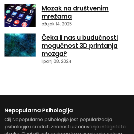
Mozak na društvenim
mrežama
ožujak 14, 2025
Čeka li nas u budućnosti
mogućnost 3D printanja
mozga?
lipanj 08, 2024
Nepopularna Psihologija
Cilj Nepopularne psihologije jest popularizacija
psihologije i srodnih znanosti uz očuvanje integriteta
struke. Ovaj cilj ostvarujemo kroz sumiranje nalaza