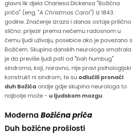
glavni lik djela Charlesa Dickensa "Božićna
priča" (eng. "
A Christmas Carol"
) iz 1843.
godine. Značenje izraza i danas ostaje prilično
slično: prijezir prema nečemu radosnom u
čemu ljudi uživaju, posebice ako je povezano s
Božićem. Skupina danskih neurologa smatrala
je da previše ljudi pati od "bah humbug"
sindroma, koji, naravno, nije pravi psihologijski
konstrukt ni sindrom, te su
odlučili pronaći
duh Božića
ondje gdje skupina neurologa to
najbolje može -
u ljudskom mozgu
.
Moderna
Božićna priča
Duh božićne prošlosti