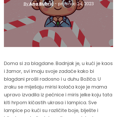
By
Ana Bubrić
- prosinac 24, 2023
Doma si za blagdane. Badnjak je, u kući je kaos
i žamor, svi imaju svoje zadaće kako bi
blagdani prošli radosno i u duhu Božića. U
zraku se miješaju mirisi kolača koje je mama
upravo izvadila iz pećnice i miris jelke koju tata
kiti hrpom kičastih ukrasa i lampica. Sve
lampice po kući su različite boje, blješte i