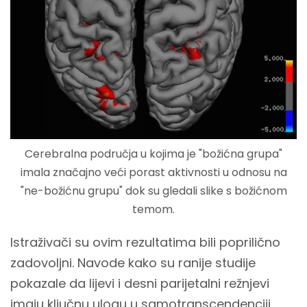
Cerebralna područja u kojima je "božićna grupa"
imala značajno veći porast aktivnosti u odnosu na
"ne-božićnu grupu" dok su gledali slike s božićnom
temom.
Istraživači su ovim rezultatima bili poprilično
zadovoljni. Navode kako su ranije studije
pokazale da lijevi i desni parijetalni režnjevi
imaju ključnu ulogu u samotranscendenciji