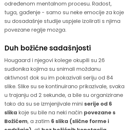
određenom mentalnom procesu. Radost,
tuga, gađenje - samo su neke emocije za koje
su dosadašnje studije uspjele izolirati s njima
povezane regije mozga.
Duh božićne sadašnjosti
Hougaard i njegovi kolege okupili su 26
sudionika kojima su snimali moždanu
aktivnost dok su im pokazivali seriju od 84
slike. Slike su se kontinuirano prikazivale, svaka
u trajanju od 2 sekunde, a bile su organizirane
tako da su se izmjenjivale mini
serije od 6
slika
koje su bile na neki način
povezane s
Božićem
, a zatim
6 slika (slične forme i
sadržaja)
, ali
bez božićnih konotacija
.