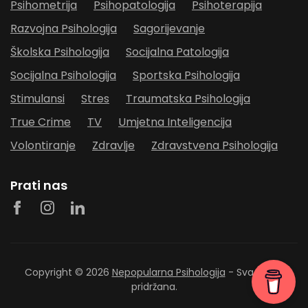
Psihometrija
Psihopatologija
Psihoterapija
Razvojna Psihologija
Sagorijevanje
Školska Psihologija
Socijalna Patologija
Socijalna Psihologija
Sportska Psihologija
Stimulansi
Stres
Traumatska Psihologija
True Crime
TV
Umjetna Inteligencija
Volontiranje
Zdravlje
Zdravstvena Psihologija
Prati nas
Copyright © 2026
Nepopularna Psihologija
- Sva prava
pridržana.