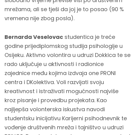
slobodno vrijeme previše visi po društvenim
mrežama, ali se tješi da joj je to posao (90 %
vremena nije zbog posla).
Bernarda Veselovac
studentica je treće
godine prijediplomskog studija psihologije u
Osijeku. Aktivno volontira u udruzi Dokkica te se
rado uključuje u aktivnosti i radionice
zajednice među kojima izdvaja one PRONI
centra i DKolektiva. Voli razvijati svoju
kreativnost i istraživati mogućnosti najviše
kroz pisanje i provedbu projekata. Kao
najljepša volonterska iskustva navodi
studentsku inicijativu Karijerni psihodnevnik te
vođenje društvenih mreža i tajništvo u udruzi