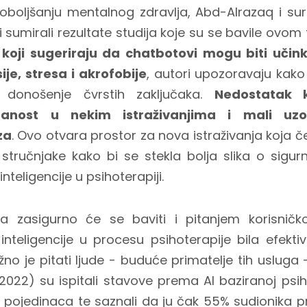
oboljšanju mentalnog zdravlja, Abd-Alrazaq i sur
i sumirali rezultate studija koje su se bavile ov
 koji sugeriraju da chatbotovi mogu biti učin
e, stresa i akrofobije
, autori upozoravaju kako t
 donošenje čvrstih zaključaka.
Nedostatak k
ranost u nekim istraživanjima i mali uzo
za
. Ovo otvara prostor za nova istraživanja koja č
stručnjake kako bi se stekla bolja slika o sigurno
nteligencije u psihoterapiji.
ja zasigurno će se baviti i pitanjem korisničk
nteligencije u procesu psihoterapije bila efektiv
o je pitati ljude - buduće primatelje tih usluga 
(2022) su ispitali stavove prema AI baziranoj psih
pojedinaca te saznali da ju čak 55% sudionika pr