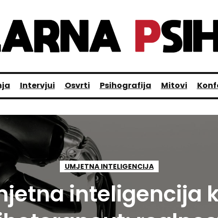
nja
Intervjui
Osvrti
Psihografija
Mitovi
Konf
UMJETNA INTELIGENCIJA
jetna inteligencija 