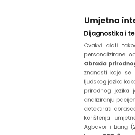
Umjetna inte
Dijagnostika i t
Ovakvi alati tak
personalizirane od
Obrada prirodnog
znanosti koje se 
ljudskog jezika ka
prirodnog jezika
analiziranju pacij
detektirati obrasc
korištenja umjetn
Agbavor i Liang (