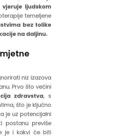
 vjeruje ljudskom
hoterapije temeljene
tvima bez tolike
cije na daljinu.
 umjetne
rirati niz izazova
anu. Prvo što većini
cija zdravstva
, s
tima, što je ključno
a je uz potencijalni
i postanu previše
je i kakvi će biti