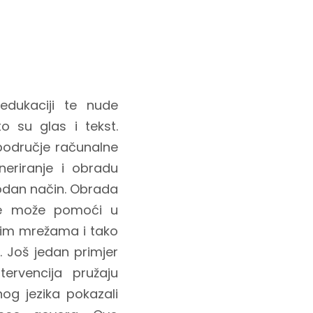
edukaciji te nude
to su glas i tekst.
 područje računalne
neriranje i obradu
rodan način. Obrada
 te može pomoći u
enim mrežama i tako
. Još jedan primjer
tervencija pružaju
og jezika pokazali