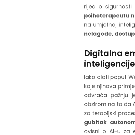
riječ o sigurnos
psihoterapeutu n
na umjetnoj intelig
nelagode, dostupn
Digitalna em
inteligencije
Iako alati poput 
koje njihova primje
odvraća pažnju 
obzirom na to da AI
za terapijski proce
gubitak autonomi
ovisni o AI-u za 