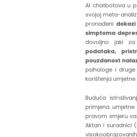
AI chatbotova u p
svojoj meta-analiz
pronađeni
dokazi
simptoma depresij
dovoljno jaki za
podataka, prist
pouzdanost nala
psihologe i druge 
korištenja umjetne i
Buduća istraživan
primjena umjetne i
pravom smjeru važn
Aktan i suradnici 
visokoobrazovanih 