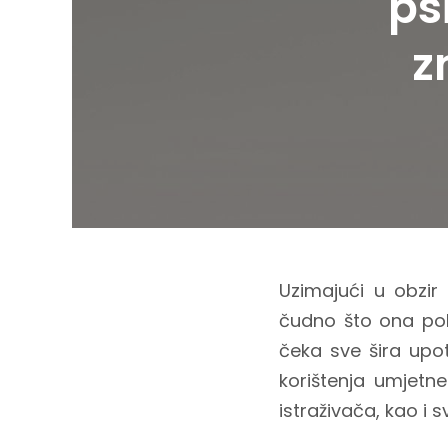
ps
z
Uzimajući u obzir 
čudno što ona pola
čeka sve šira upot
korištenja umjetne
istraživača, kao i 