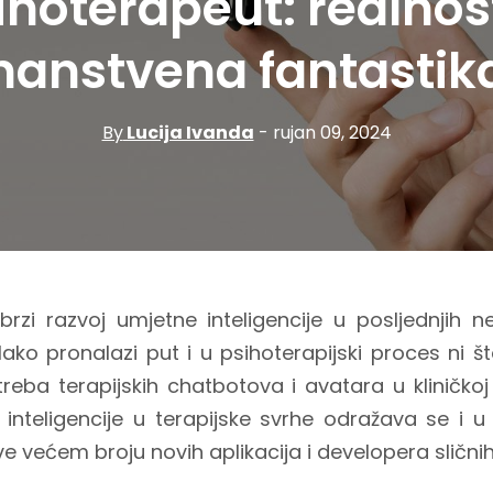
ihoterapeut: realnost 
nanstvena fantastik
By
Lucija Ivanda
- rujan 09, 2024
brzi razvoj umjetne inteligencije u posljednjih ne
ko pronalazi put i u psihoterapijski proces ni š
reba terapijskih chatbotova i avatara u kliničkoj
 inteligencije u terapijske svrhe odražava se i 
sve većem broju novih aplikacija i developera sličn