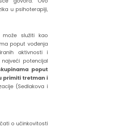
asce govora. Ovo
ika u psihoterapiji,
 može služiti kao
ima poput vođenja
iranih aktivnosti i
najveći potencijal
 skupinama poput
u primiti tretman i
zacije (Sedlakova i
ati o učinkovitosti