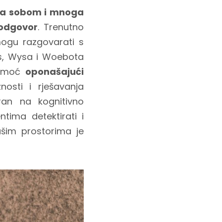
 za sobom i mnoga
 odgovor
. Trenutno
 mogu razgovarati s
Tess, Wysa i Woebota
 pomoć
oponašajući
nosti i rješavanja
ran na kognitivno
ntima detektirati i
našim prostorima je