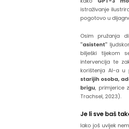
kako
GPT-3 mo
istraživanje ilustr
pogotovo u dijagn
Osim pružanja di
"asistent"
ljudsko
bilješki tijekom s
intervencija te z
korištenja AI-a u 
starijih osoba, ad
brigu
, primjerice
Trachsel, 2023).
Je li sve baš tak
Iako još uvijek ne