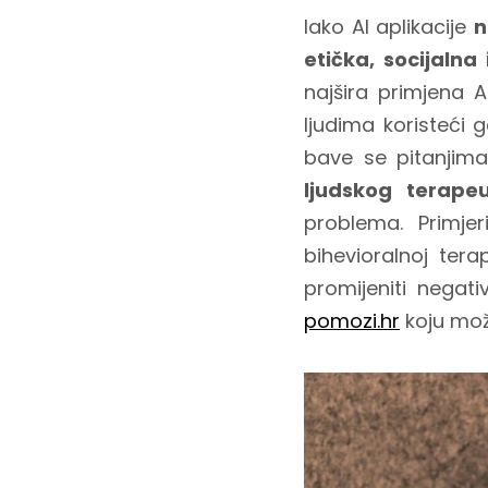
Iako AI aplikacije
n
etička, socijalna
najšira primjena A
ljudima koristeći g
bave se pitanjima
ljudskog terape
problema. Primje
bihevioralnoj tera
promijeniti negati
pomozi.hr
koju mož