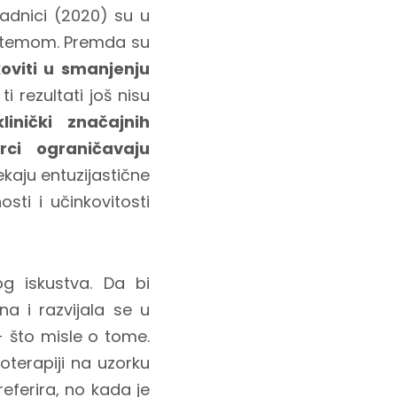
adnici (2020) su u
om temom. Premda su
koviti u smanjenju
i rezultati još nisu
linički značajnih
rci ograničavaju
ekaju entuzijastične
sti i učinkovitosti
og iskustva. Da bi
na i razvijala se u
- što misle o tome.
oterapiji na uzorku
eferira, no kada je