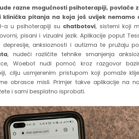
ude razne mogućnosti psihoterapiji, povlače
 i klinička pitanja na koja još uvijek nemamo
I-a u psihoterapiji su
chatbotovi
, sistemi koji
ovorni, pisani i vizualni jezik. Aplikacije poput 
 depresije, anksioznosti i autizma te pružaju
uta
, nudeći različite tehnike smanjenja anksioz
rice, Woebot nudi pomoć kroz razgovor bazi
piji, cilju usmjerenim pristupom koji pomaže klije
vne obrasce misli. Primjer takve aplikacije na 
ete i sami besplatno isprobati.