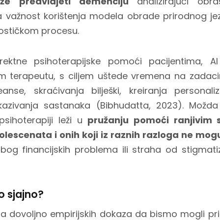
že
predvidjeti demenciju
analizirajući obr
ira važnost korištenja modela obrade prirodnog jez
ostičkom procesu.
rektne psihoterapijske pomoći pacijentima, AI
m terapeutu, s ciljem uštede vremena na zadac
eanse, skraćivanja bilješki, kreiranja personaliz
akazivanja sastanaka (Bibhudatta, 2023). Možda 
psihoterapiji leži u
pružanju pomoći ranjivim
olescenata i onih koji iz raznih razloga ne mog
 zbog
financijskih problema ili straha od stigmati
o sjajno?
ma dovoljno empirijskih dokaza da bismo mogli prič