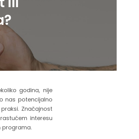
ili
a?
koliko godina, nije
to nas potencijalno
 praksi. Značajnost
u rastućem interesu
ih programa.