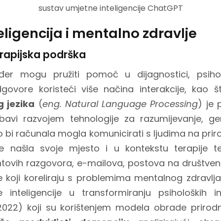
sustav umjetne inteligencije ChatGPT
ligencija i mentalno zdravlje
erapijska podrška
ođer mogu pružiti pomoć u dijagnostici, psiho
govore koristeći više načina interakcije, kao š
 jezika
(
eng. Natural Language Processing
) je
bavi razvojem tehnologije za razumijevanje, ge
ko bi računala mogla komunicirati s ljudima na pri
 je našla svoje mjesto i u kontekstu terapije
entovih razgovora, e-mailova, postova na društv
e koji koreliraju s problemima mentalnog zdravlja
e inteligencije u transformiranju psiholoških in
2022) koji su korištenjem modela obrade prirodn