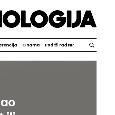
erencija
O nama
Podrži rad NP
kao