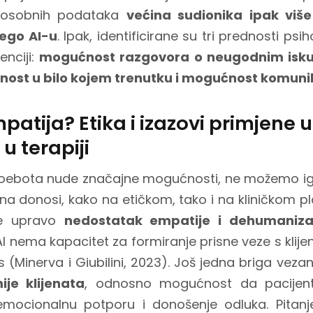
ti osobnih podataka
većina sudionika ipak više
ego AI-u
. Ipak, identificirane su tri prednosti psi
enciji:
mogućnost razgovora o neugodnim iskus
ost u bilo kojem trenutku i mogućnost komunika
patija? Etika i izazovi primjene
 u terapiji
Woebota nude značajne mogućnosti, ne možemo igno
na donosi, kako na etičkom, tako i na kliničkom pl
je upravo
nedostatak empatije i dehumaniza
 nema kapacitet za formiranje prisne veze s klijen
s (Minerva i Giubilini, 2023). Još jedna briga vezan
je klijenata
, odnosno mogućnost da pacijent
emocionalnu potporu i donošenje odluka. Pitanje 