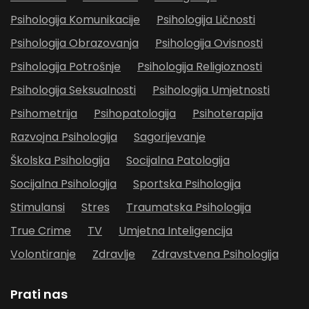
Psihologija Komunikacije
Psihologija Ličnosti
Psihologija Obrazovanja
Psihologija Ovisnosti
Psihologija Potrošnje
Psihologija Religioznosti
Psihologija Seksualnosti
Psihologija Umjetnosti
Psihometrija
Psihopatologija
Psihoterapija
Razvojna Psihologija
Sagorijevanje
Školska Psihologija
Socijalna Patologija
Socijalna Psihologija
Sportska Psihologija
Stimulansi
Stres
Traumatska Psihologija
True Crime
TV
Umjetna Inteligencija
Volontiranje
Zdravlje
Zdravstvena Psihologija
Prati nas