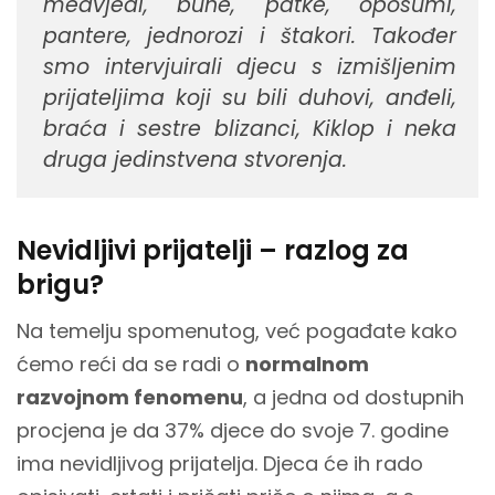
medvjedi, buhe, patke, oposumi,
pantere, jednorozi i štakori. Također
smo intervjuirali djecu s izmišljenim
prijateljima koji su bili duhovi, anđeli,
braća i sestre blizanci, Kiklop i neka
druga jedinstvena stvorenja.
Nevidljivi prijatelji – razlog za
brigu?
Na temelju spomenutog, već pogađate kako
ćemo reći da se radi o
normalnom
razvojnom fenomenu
, a jedna od dostupnih
procjena je da 37% djece do svoje 7. godine
ima nevidljivog prijatelja. Djeca će ih rado