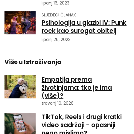
lipanj 16, 2023
SLJEDEĆI ČLANAK
Psihologija u glazbi IV: Punk
rock kao surogat obitelj
lipanj 26, 2023
Više u Istraživanja
Empatija prema
životinjama: tko je ima
(više)?
travanj 10, 2026
TikTok, Reels i drugi kratki
video sadržaji - opasniji
nego mislimo?