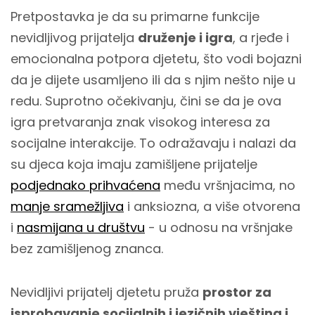
Pretpostavka je da su primarne funkcije
nevidljivog prijatelja
druženje i igra
, a rjeđe i
emocionalna potpora djetetu, što vodi bojazni
da je dijete usamljeno ili da s njim nešto nije u
redu. Suprotno očekivanju, čini se da je ova
igra pretvaranja znak visokog interesa za
socijalne interakcije. To odražavaju i nalazi da
su djeca koja imaju zamišljene prijatelje
podjednako prihvaćena
među vršnjacima, no
manje sramežljiva
i anksiozna, a više otvorena
i
nasmijana u društvu
- u odnosu na vršnjake
bez zamišljenog znanca.
Nevidljivi prijatelj djetetu pruža
prostor za
isprobavanje socijalnih i jezičnih vještina i