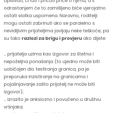
opisivati, crtati i pričati priče o njima, a s
odrastanjem će to zamišljeno biće vjerojatno
ostati slatka uspomena. Naravno, roditelji
mogu ostati zabrinuti ako se paralelno s
nevidljivim prijateljima javljaju neke teškoće, pa
su tako
razlozi za brigu i provjeru
ako dijete:
... prijatelja uzima kao izgovor za štetna i
nepoželjna ponašanja (to ujedno može biti
uobičajen dio testiranja granica, pa je
preporuka inzistiranje na granicama i
pojašnjavanje zašto prijatelj ne može biti
izgovor);
... izrazito je anksiozno i povučeno u društvu
vršnjaka;