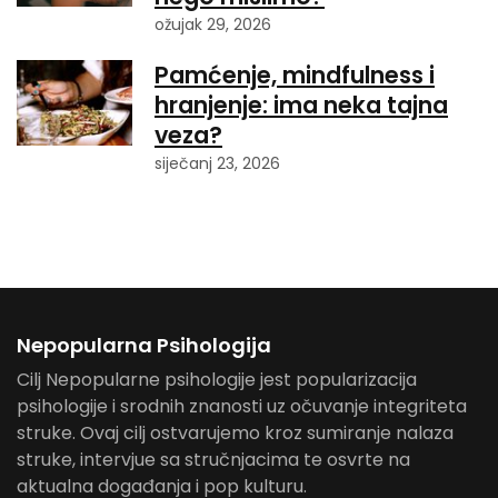
ožujak 29, 2026
Pamćenje, mindfulness i
hranjenje: ima neka tajna
veza?
siječanj 23, 2026
Nepopularna Psihologija
Cilj Nepopularne psihologije jest popularizacija
psihologije i srodnih znanosti uz očuvanje integriteta
struke. Ovaj cilj ostvarujemo kroz sumiranje nalaza
struke, intervjue sa stručnjacima te osvrte na
aktualna događanja i pop kulturu.