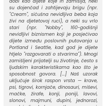
dobi kao dijete koje ih zamišlja, neki
su dojenčad i zahtijevaju brigu (npr.
"Cream", sićušna nevidljiva beba koja
živi na djetetovoj ruci), a neki su vrlo
stari (npr. "Nobby", 160-godišnji
nevidljivi biznismen koji je posjećivao
dijete između poslovnih putovanja u
Portland i Seattle, kad god je dijete
htjelo "razgovarati o stvarima"). Mnogi
zamišljeni prijatelji su životinje, često s
ljudskim karakteristikama kao što je
sposobnost govora. [...] Naš uzorak
uključuje širok raspon vrsta — krave,
psi, tigrovi, kornjače, dinosauri, miševi,
mačke, žirafe, konji, poniji, lavovi,
slonovi, majmuni, dupini, jednorozi,