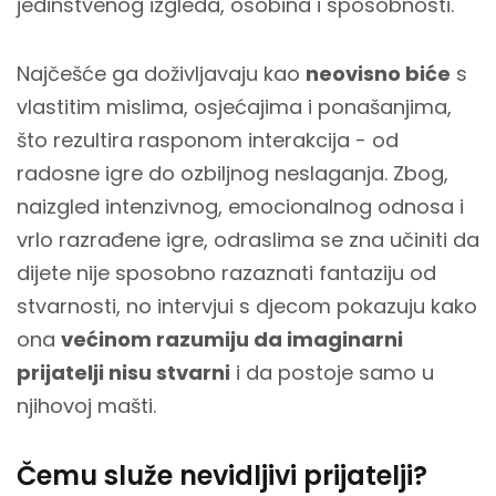
jedinstvenog izgleda, osobina i sposobnosti.
Najčešće ga doživljavaju kao
neovisno biće
s
vlastitim mislima, osjećajima i ponašanjima,
što rezultira rasponom interakcija - od
radosne igre do ozbiljnog neslaganja. Zbog,
naizgled intenzivnog, emocionalnog odnosa i
vrlo razrađene igre, odraslima se zna učiniti da
dijete nije sposobno razaznati fantaziju od
stvarnosti, no intervjui s djecom pokazuju kako
ona
većinom razumiju da imaginarni
prijatelji nisu stvarni
i da postoje samo u
njihovoj mašti.
Čemu služe nevidljivi prijatelji?