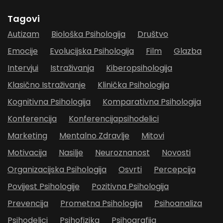
Tagovi
Autizam
Biološka Psihologija
Društvo
Emocije
Evolucijska Psihologija
Film
Glazba
Intervjui
Istraživanja
Kiberopsihologija
Klasično Istraživanje
Klinička Psihologija
Kognitivna Psihologija
Komparativna Psihologija
Konferencija
Konferencijapsihodelici
Marketing
Mentalno Zdravlje
Mitovi
Motivacija
Nasilje
Neuroznanost
Novosti
Organizacijska Psihologija
Osvrti
Percepcija
Povijest Psihologije
Pozitivna Psihologija
Prevencija
Prometna Psihologija
Psihoanaliza
Psihodelici
Psihofizika
Psihografija