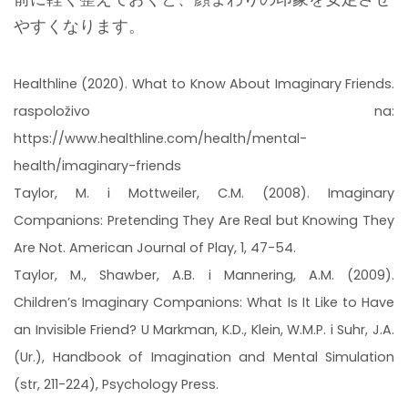
やすくなります。
Healthline (2020). What to Know About Imaginary Friends.
raspoloživo na:
https://www.healthline.com/health/mental-
health/imaginary-friends
Taylor, M. i Mottweiler, C.M. (2008). Imaginary
Companions: Pretending They Are Real but Knowing They
Are Not. American Journal of Play, 1, 47-54.
Taylor, M., Shawber, A.B. i Mannering, A.M. (2009).
Children’s Imaginary Companions: What Is It Like to Have
an Invisible Friend? U Markman, K.D., Klein, W.M.P. i Suhr, J.A.
(Ur.), Handbook of Imagination and Mental Simulation
(str, 211-224), Psychology Press.