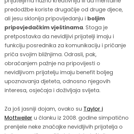
prijateljima nužno kreativnija ili da mentalne
predodžbe koriste drugačije od druge djece,
ali jesu sklonija pripovijedanju i
boljim
pripovjedačkim vještinama
. Stoga je
pretpostavka da nevidljivi prijatelji imaju i
funkciju posrednika za komunikaciju i pričanje
priča svojim bližnjima. Odrasli, pak,
obraćanjem pažnje na pripovijesti o
nevidljivom prijatelju imaju benefit boljeg
upoznavanja djeteta, odnosno njegovih
interesa, osjećaja i doživljaja svijeta.
Za još jasniji dojam, ovako su
Taylor i
Mottweiler
u članku iz 2008. godine simpatično
prenijele neke značajke nevidljivih prijatelja o