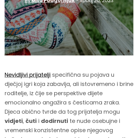
By
Mila Podgornjak
- lipanj 20, 2023
Nevidljivi prijatelji
specifična su pojava u
dječjoj igri koja zabavlja, ali istovremeno i brine
roditelje, iz čije se perspektive dijete
emocionalno angažira s česticama zraka.
Djeca obično tvrde da tog prijatelja mogu
vidjeti
,
čuti
i
dodirnuti
te nude osebujne i
vremenski konzistentne opise njegovog