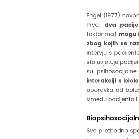
Engel (1977) navo
Prvo,
dva pacij
faktorima)
mogu im
zbog kojih se raz
intervju s pacijen
što uvjetuje pacije
su psihosocijalne 
interakciji s biol
oporavka od bole
između pacijenta i l
Biopsihosocijal
Sve prethodno spo