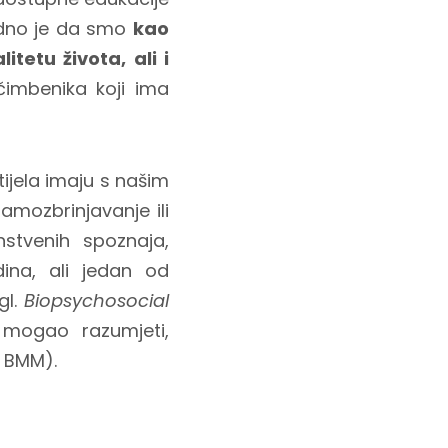
ledno je da smo
kao
tetu života, ali i
čimbenika koji ima
ijela imaju s našim
amozbrinjavanje ili
tvenih spoznaja,
dina, ali jedan od
gl.
Biopsychosocial
 mogao razumjeti,
e BMM).