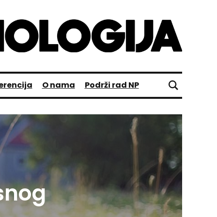
erencija
O nama
Podrži rad NP
esnog