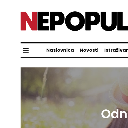
Naslovnica
Novosti
Istraživa
Odno