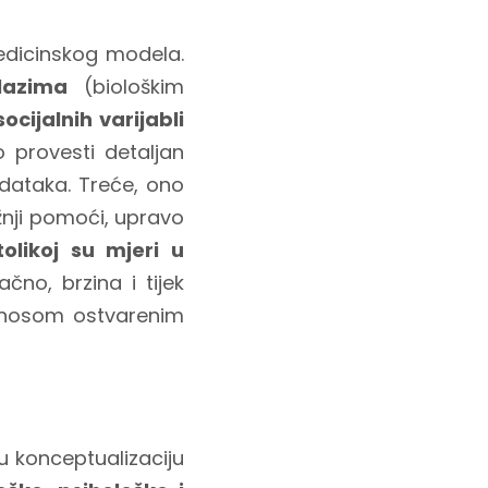
edicinskog modela.
lazima
(biološkim
ocijalnih varijabli
o provesti detaljan
odataka. Treće, ono
ažnji pomoći, upravo
tolikoj su mjeri u
ačno, brzina i tijek
dnosom ostvarenim
 konceptualizaciju