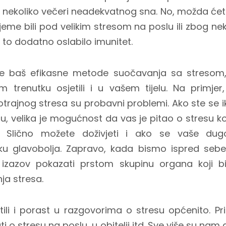
 nekoliko večeri neadekvatnog sna. No, možda ćete s
ijeme bili pod velikim stresom na poslu ili zbog n
 to dodatno oslabilo imunitet.
e baš efikasne metode suočavanja sa stresom, 
 trenutku osjetili i u vašem tijelu. Na primjer
rajnog stresa su probavni problemi. Ako ste se ika
, velika je mogućnost da vas je pitao o stresu koj
. Slično možete doživjeti i ako se vaše dugot
ku glavobolja. Zapravo, kada bismo ispred sebe 
 izazov pokazati prstom skupinu organa koji b
nja stresa.
tili i porast u razgovorima o stresu općenito. Pr
ti o stresu na poslu, u obitelji itd. Sve više su na