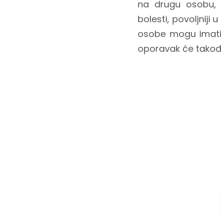
na drugu osobu, b
bolesti, povoljniji
osobe mogu imati s
oporavak će takođe