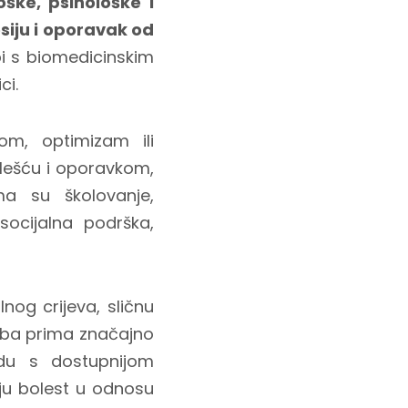
ške, psihološke i
siju i oporavak od
bi s biomedicinskim
ci.
om, optimizam ili
olešću i oporavkom,
ma su školovanje,
socijalna podrška,
nog crijeva, sličnu
osoba prima značajno
adu s dostupnijom
oju bolest u odnosu