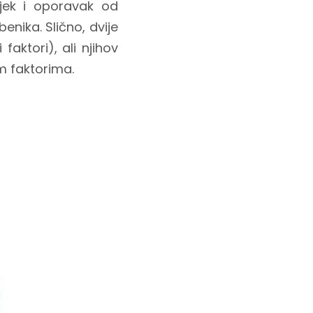
ijek i oporavak od
enika. Slično, dvije
aktori), ali njihov
m faktorima.