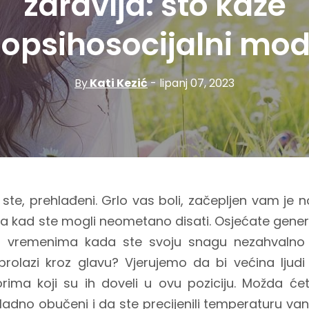
zdravlja: što kaže
iopsihosocijalni mod
By
Kati Kezić
- lipanj 07, 2023
 ste, prehlađeni. Grlo vas boli, začepljen vam je 
ka kad ste mogli neometano disati. Osjećate genera
 za vremenima kada ste svoju snagu nezahvalno
rolazi kroz glavu? Vjerujemo da bi većina ljudi
orima koji su ih doveli u ovu poziciju. Možda ćet
ladno obučeni i da ste precijenili temperaturu vani