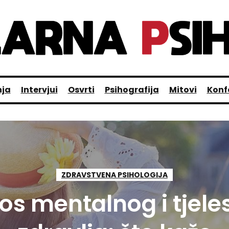
nja
Intervjui
Osvrti
Psihografija
Mitovi
Konf
ZDRAVSTVENA PSIHOLOGIJA
s mentalnog i tjel