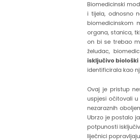
Biomedicinski mode
i tijela, odnosno
biomedicinskom 
organa, stanica, tk
on bi se trebao mo
želudac, biomedici
isključivo biološki
identificirala kao
Ovaj je pristup n
uspjesi očitovali u
nezaraznih oboljen
Ubrzo je postalo j
potpunosti isključ
liječnici popravljaj