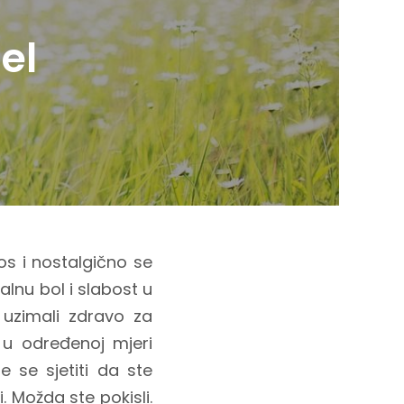
el
nos i nostalgično se
lnu bol i slabost u
 uzimali zdravo za
 u određenoj mjeri
e se sjetiti da ste
. Možda ste pokisli.