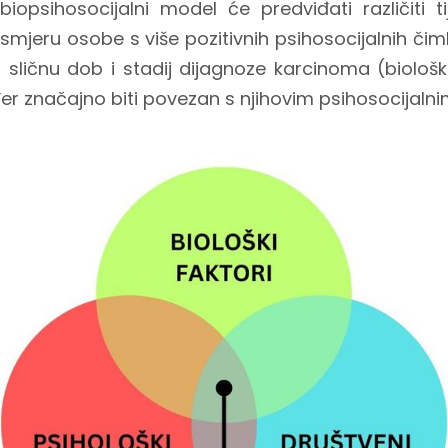
iopsihosocijalni model će predviđati različiti t
 u smjeru osobe s više pozitivnih psihosocijalnih čimb
ličnu dob i stadij dijagnoze karcinoma (biološki f
r značajno biti povezan s njihovim psihosocijalni