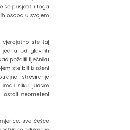
e prisjetiti i toga
ekih osoba u svojem
vjerojatno ste taj
, jedna od glavnih
d požalili liječniku
em ste bili izloženi
rajno stresiranje
imali sliku ljudske
i ostali neometeni
imjerice, sve češće
m dostupne edukacije