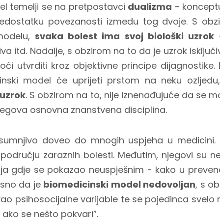
l temelji se na pretpostavci
dualizma
– koncept
 nedostatku povezanosti između tog dvoje. S ob
modelu,
svaka bolest ima svoj biološki uzrok
iva itd. Nadalje, s obzirom na to da je uzrok isključi
ći utvrditi kroz objektivne principe dijagnostike. 
nski model će uprijeti prstom na neku ozljedu, ba
 uzrok
. S obzirom na to, nije iznenađujuće da se m
 njegova osnovna znanstvena disciplina.
esumnjivo doveo do mnogih uspjeha u medicini.
 području zaraznih bolesti. Međutim, njegovi su ne
ja gdje se pokazao neuspješnim - kako u prevenciji,
asno da je
biomedicinski model nedovoljan
, s o
ivao psihosocijalne varijable te se pojedinca svelo
u ako se nešto pokvari”.