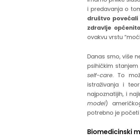
i predavanja o tom
društvo povećali 
zdravlje općenit
ovakvu vrstu “moći
Danas smo, više ne
psihičkim stanjem 
self-care
. To mož
istraživanja i te
najpoznatijih, i naji
model
) američko
potrebno je počet
Biomedicinski 