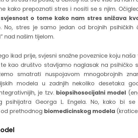
e kako prepoznati stres i nositi se s njim. Očig
svjesnost o tome kako nam stres snižava kvali
o
. No, stres je samo jedan od brojnih psihičkih 
” nad našim tijelom.
go ikad prije, svjesni snažne poveznice koju naša t
te kao društvo stavljamo naglasak na psihičko s
emo smatrati nuspojavom mnogobrojnih znans
orijskih modela u zadnjih nekoliko desetaka go
ntegrativnijih, je tzv.
biopsihosocijalni model
(en
g psihijatra Georga L. Engela. No, kako bi se
i od prethodnog
biomedicinskog modela
(kratic
model