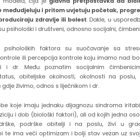
g modela, čija je
glavna pretpostavka da biolo
le međudjeluju i pritom uvjetuju početak, progre
roduciraju zdravlje ili bolest
. Dakle, u uspored
psihološki i društveni, odnosno socijalni, čimbeni
 psiholoških faktora su suočavanje sa stres
ontrole ili percepcija kontrole koju imamo nad b
ti i dr. Među poznatim socijalnim čimbenici
atus, obiteljske okolnosti, okolnosti na poslu, 
gdje živimo, odnos s liječnikom i dr.
obe koje imaju jednaku dijagnozu sindroma iritabil
ciju i dob (biološki faktori), ali od kojih jedna 
odrške, podrške obitelji i na poslu, živi u gr
 te ima veći optimizam i bolji stav vezan uz sv