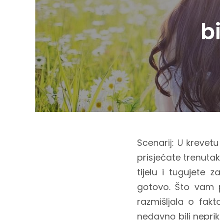
b
Scenarij: U krevetu
prisjećate trenuta
tijelu i tugujete
gotovo. Što vam p
razmišljala o fakt
nedavno bili neprik