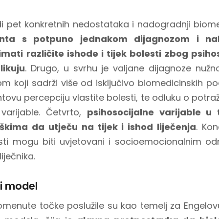
di pet konkretnih nedostataka i nadogradnji biom
enta s potpuno jednakom dijagnozom i na
ati različite ishode i tijek bolesti zbog psihos
likuju
. Drugo, u svrhu je valjane dijagnoze nužn
tom koji sadrži više od isključivo biomedicinskih p
ntovu percepciju vlastite bolesti, te odluku o potr
varijable. Četvrto,
psihosocijalne varijable u 
oškima da utječu na tijek i ishod liječenja
. Kon
sti mogu biti uvjetovani i socioemocionalnim o
iječnika.
ni model
menute točke poslužile su kao temelj za Engelovu