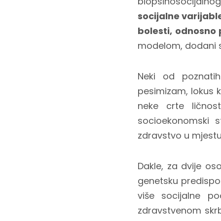
biopsihosocijalno
socijalne varijab
bolesti, odnosno p
modelom, dodani su 
Neki od poznatih
pesimizam, lokus k
neke crte ličnos
socioekonomski st
zdravstvo u mjestu 
Dakle, za dvije os
genetsku predispozi
više socijalne p
zdravstvenom skrbi