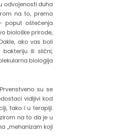
u odvojenosti duha
zirom na to, prema
- poput oštećenja
vo biološke prirode,
Dakle, ako vas boli
kteriju ili slični,
olekularna biologija
 Prvenstveno su se
dostaci vidljivi kod
 tako i u terapiji.
bzirom na to da je u
 na „mehanizam koji