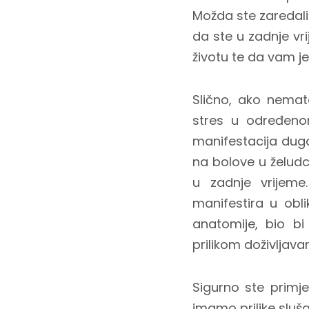
Možda ste zaredali
da ste u zadnje vr
životu te da vam je
Slično, ako nemat
stres u određenom
manifestacija dugot
na bolove u želudcu
u zadnje vrijeme
manifestira u obli
anatomije, bio bi
prilikom doživljava
Sigurno ste primje
imamo prilike sluša