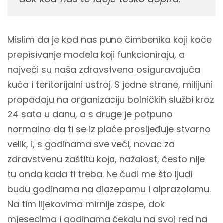
Mislim da je kod nas puno čimbenika koji koče
prepisivanje modela koji funkcioniraju, a
najveći su naša zdravstvena osiguravajuća
kuća i teritorijalni ustroj. S jedne strane, milijuni
propadaju na organizaciju bolničkih službi kroz
24 sata u danu, a s druge je potpuno
normalno da ti se iz plaće prosljeđuje stvarno
velik, i, s godinama sve veći, novac za
zdravstvenu zaštitu koja, nažalost, često nije
tu onda kada ti treba. Ne čudi me što ljudi
budu godinama na diazepamu i alprazolamu.
Na tim lijekovima mirnije zaspe, dok
mjesecima i godinama čekaju na svoj red na