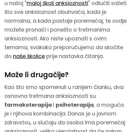
u našoj "
maloj školi anksioznosti
" odlučili sažeti
što sve anksioznost obuhvaća, kada je
normalna, a kada postaje poremećaj, te ovdje
možete pronaći i ponešto o tretmanima
anksioznosti. Ako niste upoznati s ovim
temama, svakako preporučujemo da skočite
do
naše školice
prije nastavka čitanja.
Može li drugačije?
Kao što smo spomenuli u ranijem članku, dva
osnovna tretmana anksioznosti su
farmakoterapija
i
psihoterapija
, a moguća
je i njihova kombinacija. Danas je u javnom
zdravstvu, u slučaju da osoba ima poremećaj
anksioznosti, velika vjerojatnost da će nakon