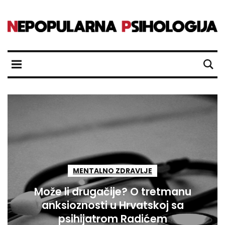
MENTALNO ZDRAVLJE
Može li drugačije? O tretmanu
anksioznosti u Hrvatskoj sa
psihijatrom Radićem