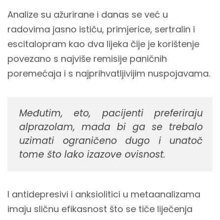
Analize su ažurirane i danas se već u
radovima jasno ističu, primjerice, sertralin i
escitalopram kao dva lijeka čije je korištenje
povezano s najviše remisije paničnih
poremećaja i s najprihvatljivijim nuspojavama.
Međutim, eto, pacijenti preferiraju
alprazolam, mada bi ga se trebalo
uzimati ograničeno dugo i unatoč
tome što lako izazove ovisnost.
I antidepresivi i anksiolitici u metaanalizama
imaju sličnu efikasnost što se tiče liječenja