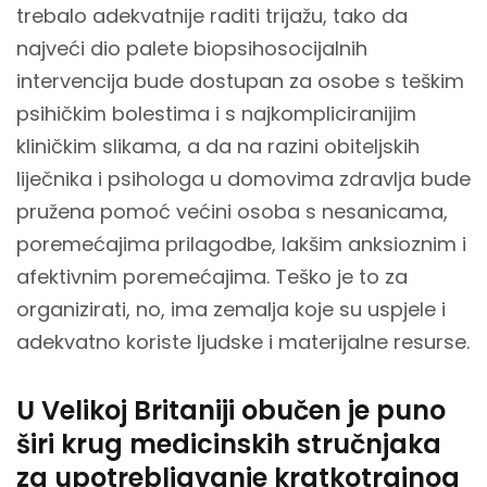
trebalo adekvatnije raditi trijažu, tako da
najveći dio palete biopsihosocijalnih
intervencija bude dostupan za osobe s teškim
psihičkim bolestima i s najkompliciranijim
kliničkim slikama, a da na razini obiteljskih
liječnika i psihologa u domovima zdravlja bude
pružena pomoć većini osoba s nesanicama,
poremećajima prilagodbe, lakšim anksioznim i
afektivnim poremećajima. Teško je to za
organizirati, no, ima zemalja koje su uspjele i
adekvatno koriste ljudske i materijalne resurse.
U Velikoj Britaniji obučen je puno
širi krug medicinskih stručnjaka
za upotrebljavanje kratkotrajnog