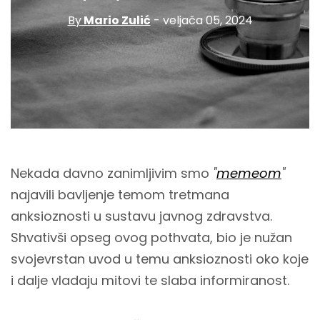
By
Mario Zulić
- veljača 05, 2024
Nekada davno zanimljivim smo
"
memeom
"
najavili bavljenje temom tretmana
anksioznosti u sustavu javnog zdravstva.
Shvativši opseg ovog pothvata, bio je nužan
svojevrstan uvod u temu anksioznosti oko koje
i dalje vladaju mitovi te slaba informiranost.