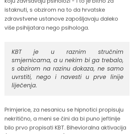
koju završavaju psiholozi - i to je bitno za
istaknuti, s obzirom na to da hrvatske
zdravstvene ustanove zapošljavaju daleko
više psihijatara nego psihologa.
KBT je u raznim stručnim
smjernicama, a u nekim bi ga trebalo,
s obzirom na razinu dokaza, ne samo
uvrstiti, nego i navesti u prve linije
liječenja.
Primjerice, za nesanicu se hipnotici propisuju
nekritično, a meni se čini da bi puno jeftinije
bilo prvo propisati KBT. Bihevioralna aktivacija