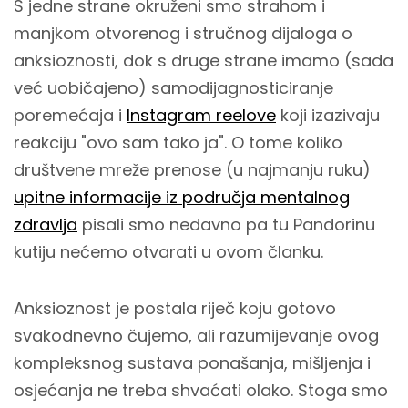
S jedne strane okruženi smo strahom i
manjkom otvorenog i stručnog dijaloga o
anksioznosti, dok s druge strane imamo (sada
već uobičajeno) samodijagnosticiranje
poremećaja i
Instagram reelove
koji izazivaju
reakciju "ovo sam tako ja". O tome koliko
društvene mreže prenose (u najmanju ruku)
upitne informacije iz područja mentalnog
zdravlja
pisali smo nedavno pa tu Pandorinu
kutiju nećemo otvarati u ovom članku.
Anksioznost je postala riječ koju gotovo
svakodnevno čujemo, ali razumijevanje ovog
kompleksnog sustava ponašanja, mišljenja i
osjećanja ne treba shvaćati olako. Stoga smo