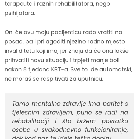
terapeuta i raznih rehabilitatora, nego
psihijatara.
Oni će ovu moju pacijenticu rado vratiti na
posao, pa i prilagoditi njezino radno mjesto
invaliditetu koji ima, jer znaju da će ona lakše
prihvatiti novu situaciju i trpjeti manje boli
nakon 8 tjedana KBT-a. Sve to ide automatski,
ne moraš se raspitivati za uputnicu.
Tamo mentalno zdravlje ima paritet s
tjelesnim zdravljem, puno se radi na
rehabilitaciji i što bržem povratku
osobe u svakodnevno funkcioniranje,
dok kod nas te ideje teško dopiru.