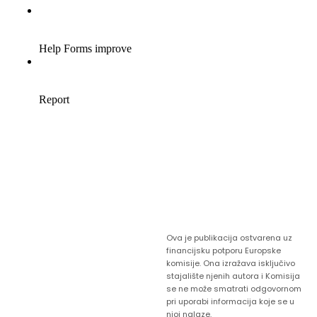
Ova je publikacija ostvarena uz
financijsku potporu Europske
komisije. Ona izražava isključivo
stajalište njenih autora i Komisija
se ne može smatrati odgovornom
pri uporabi informacija koje se u
njoj nalaze.