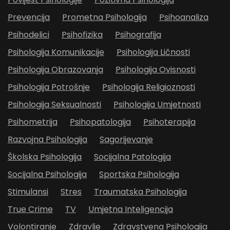
Prevencija
Prometna Psihologija
Psihoanaliza
Psihodelici
Psihofizika
Psihografija
Psihologija Komunikacije
Psihologija Ličnosti
Psihologija Obrazovanja
Psihologija Ovisnosti
Psihologija Potrošnje
Psihologija Religioznosti
Psihologija Seksualnosti
Psihologija Umjetnosti
Psihometrija
Psihopatologija
Psihoterapija
Razvojna Psihologija
Sagorijevanje
Školska Psihologija
Socijalna Patologija
Socijalna Psihologija
Sportska Psihologija
Stimulansi
Stres
Traumatska Psihologija
True Crime
TV
Umjetna Inteligencija
Volontiranje
Zdravlje
Zdravstvena Psihologija