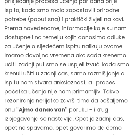
prisjećanje procesa učenja par dana prije
ispita, kada smo malo zapostavili prirodne
potrebe (poput sna) i praktički živjeli na kavi.
Prema navedenome, informacije koje su nam
dostupne i na temelju kojih donosimo odluke
za učenje o sljedećem ispitu nalikuju ovome:
imamo dovoljno vremena ako sada krenemo
učiti, zadnji put smo se uspjeli izvući kada smo
krenuli učiti u zadnji čas, samo razmišljanje o
ispitu nam stvara anksioznost, a i proces
početka učenja nije nam primamljiv. Takvo
rezoniranje nerijetko završi time da pošaljemo
onu
"Ajmo danas van"
poruku - i krug
izbjegavanja se nastavlja. Opet je zadnji čas,
opet ne spavamo, opet govorimo da ćemo