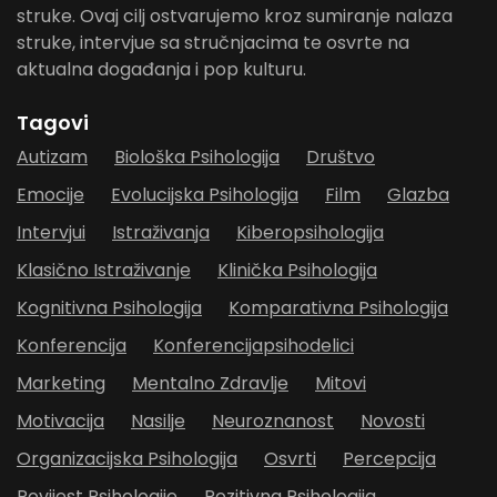
struke. Ovaj cilj ostvarujemo kroz sumiranje nalaza
struke, intervjue sa stručnjacima te osvrte na
aktualna događanja i pop kulturu.
Tagovi
Autizam
Biološka Psihologija
Društvo
Emocije
Evolucijska Psihologija
Film
Glazba
Intervjui
Istraživanja
Kiberopsihologija
Klasično Istraživanje
Klinička Psihologija
Kognitivna Psihologija
Komparativna Psihologija
Konferencija
Konferencijapsihodelici
Marketing
Mentalno Zdravlje
Mitovi
Motivacija
Nasilje
Neuroznanost
Novosti
Organizacijska Psihologija
Osvrti
Percepcija
Povijest Psihologije
Pozitivna Psihologija