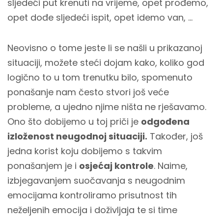
sljedeći put krenuti na vrijeme, opet prođemo,
opet dođe sljedeći ispit, opet idemo van, …
Neovisno o tome jeste li se našli u prikazanoj
situaciji, možete steći dojam kako, koliko god
logično to u tom trenutku bilo, spomenuto
ponašanje nam često stvori još veće
probleme, a ujedno njime ništa ne rješavamo.
Ono što dobijemo u toj priči je
odgođena
izloženost neugodnoj situaciji.
Također, još
jedna korist koju dobijemo s takvim
ponašanjem je i
osjećaj kontrole
. Naime,
izbjegavanjem suočavanja s neugodnim
emocijama kontroliramo prisutnost tih
neželjenih emocija i doživljaja te si time