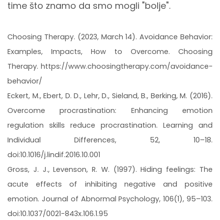
time što znamo da smo mogli "bolje".
Choosing Therapy. (2023, March 14). Avoidance Behavior:
Examples, Impacts, How to Overcome. Choosing
Therapy. https://www.choosingtherapy.com/avoidance-
behavior/
Eckert, M., Ebert, D. D., Lehr, D., Sieland, B., Berking, M. (2016).
Overcome procrastination: Enhancing emotion
regulation skills reduce procrastination. Learning and
Individual Differences, 52, 10–18.
doi:10.1016/j.lindif.2016.10.001
Gross, J. J., Levenson, R. W. (1997). Hiding feelings: The
acute effects of inhibiting negative and positive
emotion. Journal of Abnormal Psychology, 106(1), 95–103.
doi:10.1037/0021-843x.106.1.95