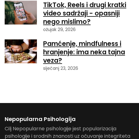
TikTok, Reels i drugi kratki
video sadržaji - opasniji
nego mislimo?
ožujak 29, 2026
Pamćenje, mindfulness i
hranjenje: ima neka tajna
veza?
siječanj 23, 2026
Nepopularna Psihologija
Cilj Nepopularne psihologije jest popularizacija
psihologije i srodnih znanosti uz očuvanje integriteta