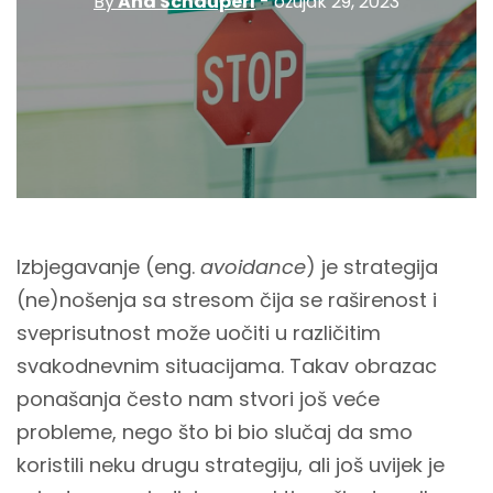
By
Ana Schauperl
- ožujak 29, 2023
Izbjegavanje (eng.
avoidance
) je strategija
(ne)nošenja sa stresom čija se raširenost i
sveprisutnost može uočiti u različitim
svakodnevnim situacijama. Takav obrazac
ponašanja često nam stvori još veće
probleme, nego što bi bio slučaj da smo
koristili neku drugu strategiju, ali još uvijek je