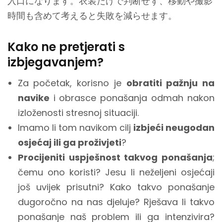
入口になります。衣装だけで判断せず、移動や撮影
時間も含めて考えると失敗を減らせます。
Kako ne pretjerati s
izbjegavanjem?
Za početak, korisno je
obratiti pažnju na
navike
i obrasce ponašanja odmah nakon
izloženosti stresnoj situaciji.
Imamo li tom navikom cilj
izbjeći neugodan
osjećaj ili ga proživjeti
?
Procijeniti uspješnost takvog ponašanja
;
čemu ono koristi? Jesu li neželjeni osjećaji
još uvijek prisutni? Kako takvo ponašanje
dugoročno na nas djeluje? Rješava li takvo
ponašanje naš problem ili ga intenzivira?