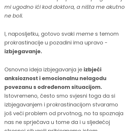
mi ugodno ići kod doktora, a ništa me akutno
ne boli.
I, naposljetku, gotovo svaki
meme
s temom
prokrastinacije u pozadini ima upravo -
izbjegavanje.
Osnovna ideja izbjegavanja je
izbjeći
anksioznost i emocionalnu nelagodu
povezanu s određenom situacijom.
Istovremeno, često smo svjesni toga da si
izbjegavanjem i prokrastinacijom stvaramo
još veći problem od prvotnog, no ta spoznaja
nas ne sprječava u tome da i u sljedećoj
stresnoj situaciji pribjegnemo istom