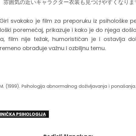
、雰囲気の近いキャラクター衣装も見つけやすくなりま
Girl svakako je film za preporuku iz psihološke pe
loški poremećaj, prikazuje i kako je do njega došlo
a, film nije težak, humorističan je i ostavlja 
vremeno obrađuje važnu i ozbiljnu temu.
J.M. (1999). Psihologija abnormalnog doživljavanja i ponašanj
INIČKA PSIHOLOGIJA