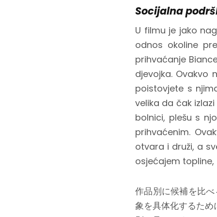
Socijalna podr
U filmu je jako nag
odnos okoline pr
prihvaćanje Biance
djevojka. Ovakvo 
poistovjete s njim
velika da čak izlazi
bolnici, plešu s n
prihvaćenim. Ovakv
otvara i druži, a 
osjećajem topline, l
作品別に候補を比べ
象を具体化するため