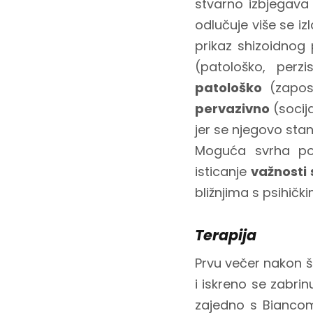
stvarno izbjegava
odlučuje više se iz
prikaz shizoidnog 
(patološko, perz
patološko
(zaposl
pervazivno
(socij
jer se njegovo stan
Moguća svrha pog
isticanje
važnosti 
bližnjima s psihič
Terapija
Prvu večer nakon št
i iskreno se zabri
zajedno s Biancom p