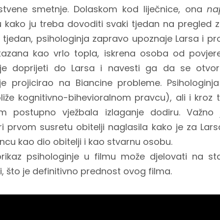
stvene smetnje. Dolaskom kod liječnice, ona
na
u kako ju treba dovoditi svaki tjedan na pregled 
u tjedan, psihologinja zapravo upoznaje Larsa i pr
ikazana kao vrlo topla, iskrena osoba od povjer
je doprijeti do Larsa i navesti ga da se otvor
je projicirao na Biancine probleme. Psihologin
liže kognitivno-bihevioralnom pravcu), ali i kroz 
im postupno vježbala izlaganje dodiru. Važno j
i prvom susretu obitelji naglasila kako je za Lars
ancu kao dio obitelji i kao stvarnu osobu.
prikaz psihologinje u filmu može djelovati na st
 što je definitivno prednost ovog filma.