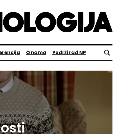
erencija
O nama
Podrži rad NP
osti