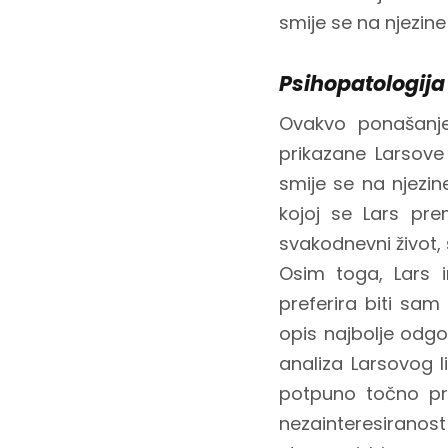
smije se na njezine 
Psihopatologija
Ovakvo ponašanje
prikazane Larsove
smije se na njezin
kojoj se Lars pr
svakodnevni život, 
Osim toga, Lars i
preferira biti sam
opis najbolje odg
analiza Larsovog l
potpuno točno pri
nezainteresiranost