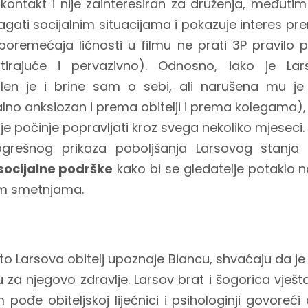
 kontakt i nije zainteresiran za druženja, među
lagati socijalnim situacijama i pokazuje interes p
poremećaja ličnosti u filmu ne prati 3P pravilo 
istirajuće i pervazivno). Odnosno, iako je La
en je i brine sam o sebi, ali narušena mu je k
alno anksiozan i prema obitelji i prema kolegama),
je počinje popravljati kroz svega nekoliko mjeseci.
rešnog prikaza poboljšanja Larsovog stanja 
socijalne podrške
kako bi se gledatelje potaklo 
kim smetnjama.
o Larsova obitelj upoznaje Biancu, shvaćaju da je 
nu za njegovo zdravlje. Larsov brat i šogorica vješ
ođe obiteljskoj liječnici i psihologinji govoreći 