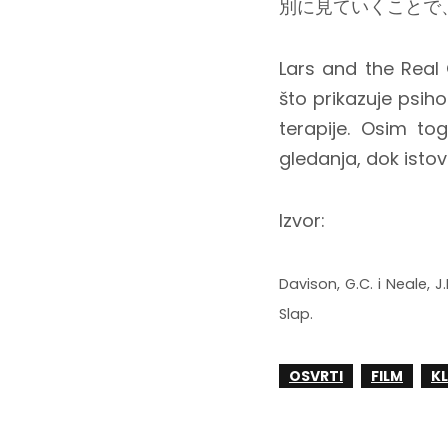
別に見ていくことで
Lars and the Real 
što prikazuje psiho
terapije. Osim tog
gledanja, dok isto
Izvor:
Davison, G.C. i Neale, 
Slap.
OSVRTI
FILM
KL