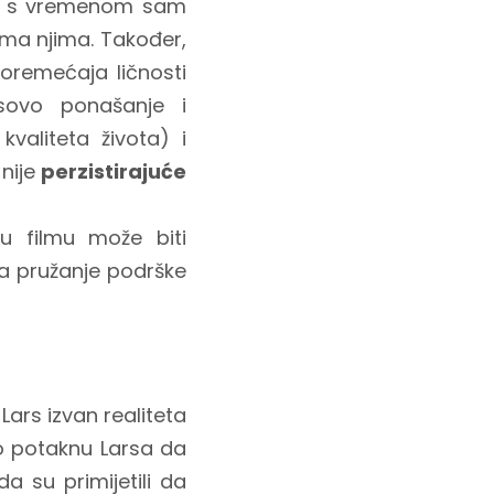
tim s vremenom sam
rema njima. Također,
poremećaja ličnosti
rsovo ponašanje i
valiteta života) i
 nije
perzistirajuće
u filmu može biti
na pružanje podrške
Lars izvan realiteta
to potaknu Larsa da
da su primijetili da