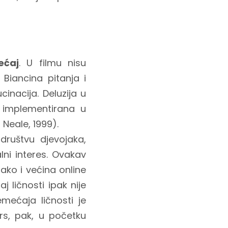
ećaj
. U filmu nisu
Biancina pitanja i
inacija. Deluzija u
 implementirana u
 Neale, 1999).
društvu djevojaka,
lni interes. Ovakav
 Iako i većina online
 ličnosti ipak nije
mećaja ličnosti je
ars, pak, u početku