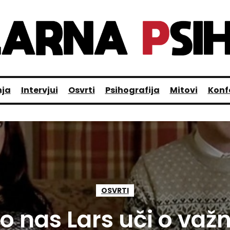
nja
Intervjui
Osvrti
Psihografija
Mitovi
Konf
OSVRTI
o nas Lars uči o važn