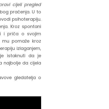
pravi cijeli pregled
zbog praćenja. U to
ovodi psihoterapiju.
enja. Kroz spontani
i i priča o svojim
ja mu pomaže kroz
terapiju izlaganjem,
e istaknuti da je
a najbolje da cijela
avove gledatelja o