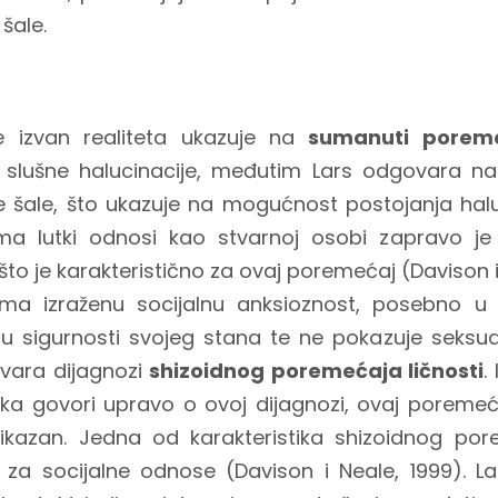
šale.
 izvan realiteta ukazuje na
sumanuti porem
 slušne halucinacije, međutim Lars odgovara na 
e šale, što ukazuje na mogućnost postojanja haluc
ema lutki odnosi kao stvarnoj osobi zapravo je
što je karakteristično za ovaj poremećaj (Davison i
ma izraženu socijalnu anksioznost, posebno u 
 u sigurnosti svojeg stana te ne pokazuje seksua
ovara dijagnozi
shizoidnog poremećaja ličnosti
.
ika govori upravo o ovoj dijagnozi, ovaj poremećaj
kazan. Jedna od karakteristika shizoidnog pore
 za socijalne odnose (Davison i Neale, 1999). L