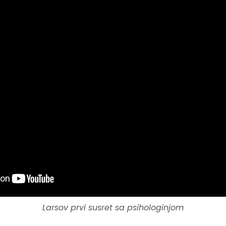
Larsov prvi susret sa psihologinjom