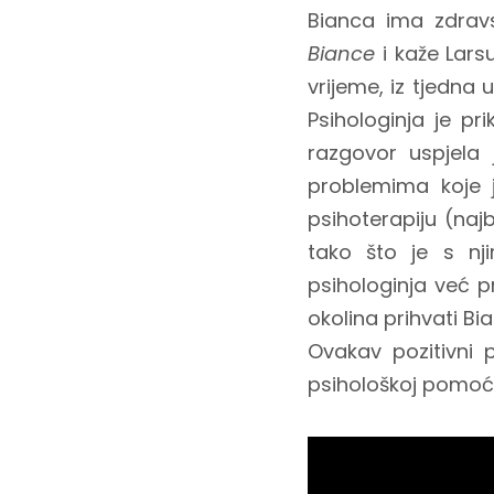
Bianca ima zdrav
Biance
i kaže Lars
vrijeme, iz tjedna 
Psihologinja je pr
razgovor uspjela 
problemima koje 
psihoterapiju (najb
tako što je s nj
psihologinja već pr
okolina prihvati Bi
Ovakav pozitivni 
psihološkoj pomoći,