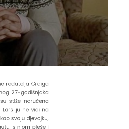
e redatelja Craiga
čenog 27-godišnjaka
rsu stiže naručena
 Lars ju ne vidi na
 kao svoju djevojku,
utu, s njom pleše i