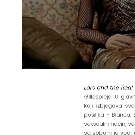
Lars and the Real 
Gillespieja. U gla
koji izbjegava sv
pošiljka - Bianca.
seksualni način, ve
sa sobom ju vodi u