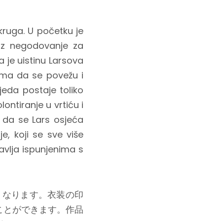
 kruga. U početku je
oz negodovanje za
 je uistinu Larsova
ima da se povežu i
jeda postaje toliko
lontiranje u vrtiću i
m da se Lars osjeća
e, koji se sve više
avlja ispunjenima s
くなります。衣装の印
ことができます。作品