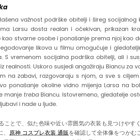
ška
lašena važnost podrške obitelji i šireg socijalnog
ema Larsu dosta realan i očekivan, prikazan kr
 kao stvarne osobe i ponašanje prema njoj kao da
negodovanje likova u filmu omogućuje i gledatelj
a. S vremenom socijalna podrška obitelji, ali i sus
 iz realnosti. Uskoro susjedi angažiraju Biancu za vo
jom na zabavi, razgovaraju s njom, a sve s cilje
o ponašanje okoline vidno mijenja Larsa na bolj
sve manje
treba
Biancu. Istovremeno, gledatelje ost
jubavi i nade u ljude.
ることで、似た色味や近い雰囲気の衣装も見つけやす
に、
原神 コスプレ衣装 通販
を確認して全体像をつかむ