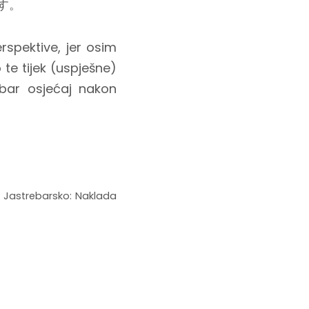
す。
rspektive, jer osim
 te tijek (uspješne)
dobar osjećaj nakon
a. Jastrebarsko: Naklada