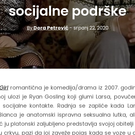
socijalne podrške
By
Dora Petrović
- srpanj 22, 2020
Girl
romantična je komedija/drama iz 2007. godin
vnoj ulozi je Ryan Gosling koji glumi Larsa, povu
e socijalne kontakte. Radnja se zapliće kada La
 Bianca je anatomski ispravna seksualna lutka, ali
ć ju platonski zaljubljeno predstavlja svojoj obitelji
 crkvu, pazi da joj zaveže pojas kada se voze u a