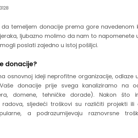
3128
u da temeljem donacije prema gore navedenom kri
mjeraka, ljubazno molimo da nam to napomenete 
ogli poslati zajedno u istoj pošiljci.
e donacije?
 osnovnoj ideji neprofitne organizacije, odlaze u 
 Vaše donacije prije svega kanaliziramo na od
vera, domene, tehničke dorade). Nakon što
 radova, sljedeći troškovi su različiti projekti il
opularne, a podrazumijevaju raznovrsne tro