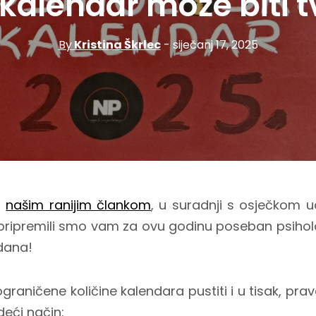
kalendar može biti t
By
Kristina Škrlec
- siječanj 17, 2025
i
našim ranijim člankom
, u suradnji s osječkom
ripremili smo vam za ovu godinu poseban psiholo
dana!
graničene količine kalendara pustiti i u tisak, pra
deći način: