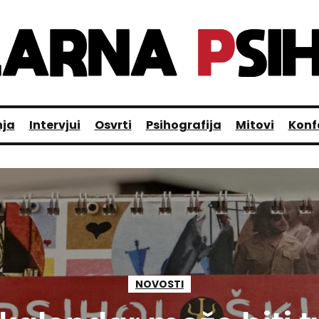
nja
Intervjui
Osvrti
Psihografija
Mitovi
Konf
NOVOSTI