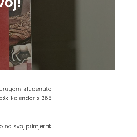
voj!
 udrugom studenata
ški kalendar s 365
vo na svoj primjerak