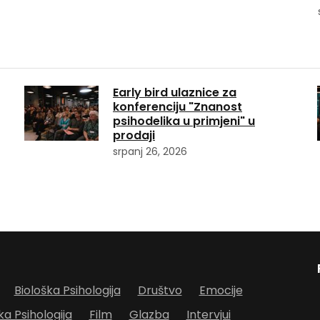
Early bird ulaznice za
konferenciju "Znanost
psihodelika u primjeni" u
prodaji
srpanj 26, 2026
Biološka Psihologija
Društvo
Emocije
ka Psihologija
Film
Glazba
Intervjui