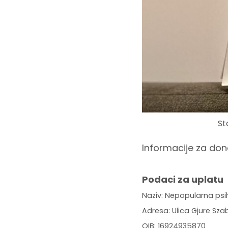
St
Informacije za don
Podaci za uplatu
Naziv: Nepopularna psi
Adresa: Ulica Gjure Sza
OIB: 16924935870