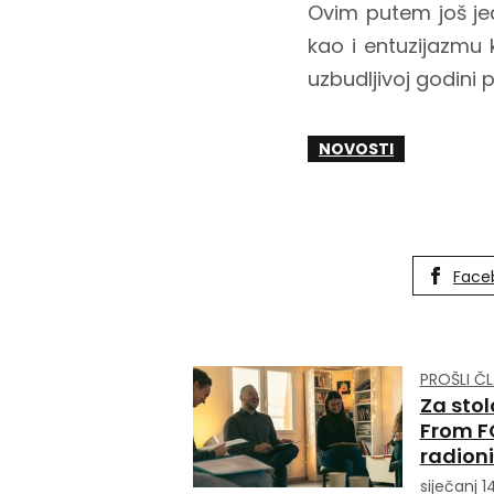
Ovim putem još je
kao i entuzijazmu 
uzbudljivoj godini
NOVOSTI
Face
PROŠLI Č
Za stol
From F
radion
siječanj 1