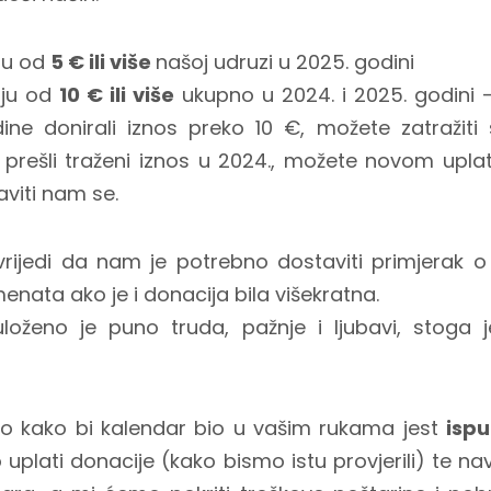
ju od
5 € ili više
našoj udruzi u 2025. godini
iju od
10 € ili više
ukupno u 2024. i 2025. godini 
ne donirali iznos preko 10 €, možete zatražiti 
 prešli traženi iznos u 2024., možete novom upla
javiti nam se.
vrijedi da nam je potrebno dostaviti primjerak 
menata ako je i donacija bila višekratna.
loženo je puno truda, pažnje i ljubavi, stoga j
no kako bi kalendar bio u vašim rukama jest
ispu
 uplati donacije (kako bismo istu provjerili) te n