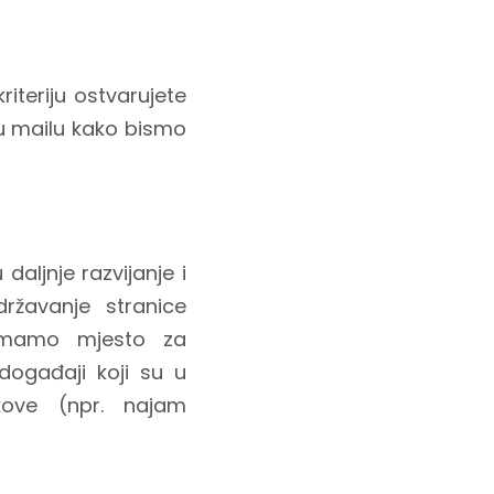
teriju ostvarujete
u mailu kako bismo
daljnje razvijanje i
ržavanje stranice
 imamo mjesto za
i događaji koji su u
škove (npr. najam