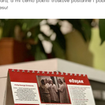
ara, a mi ćemo pokriti troškove poštarine i pobr
esu!