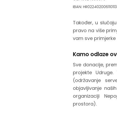
IBAN: HR022402006110113
Također, u slučaj
pravo na više pri
vam sve primjerke m
Kamo odlaze ov
Sve donacije, prema
projekte Udruge.
(održavanje ser
objavljivanje naših
organizaciji Nep
prostora).