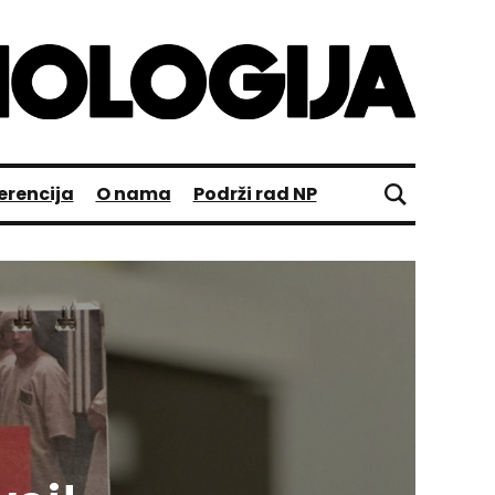
erencija
O nama
Podrži rad NP