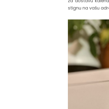
za dostavu kalend
stignu na vašu adr