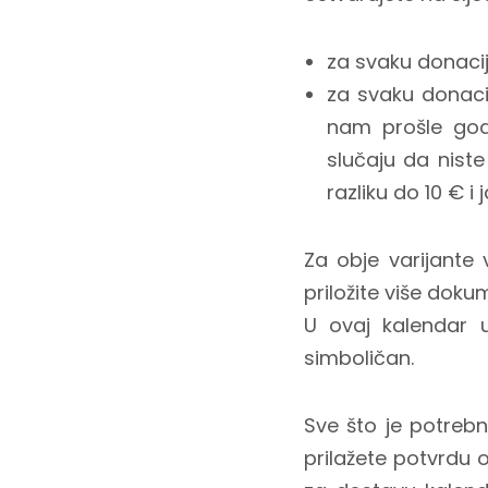
za svaku donaci
za svaku donac
nam prošle godi
slučaju da niste
razliku do 10 € i 
Za obje varijante 
priložite više doku
U ovaj kalendar u
simboličan.
Sve što je potreb
prilažete potvrdu o