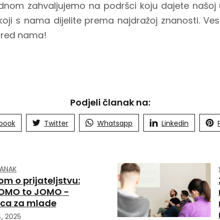
dnom zahvaljujemo na podršci koju dajete našoj u
koji s nama dijelite prema najdražoj znanosti. Ves
 pred nama!
Podjeli članak na:
book
Twitter
Whatsapp
Linkedin
LANAK
om o prijateljstvu:
OMO to JOMO -
ica za mlade
4, 2025