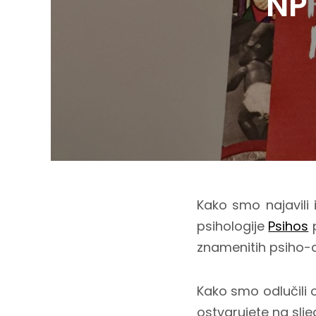
NP 
Kako smo najavili 
psihologije
Psihos
p
znamenitih psiho-
Kako smo odlučili o
ostvarujete na slje