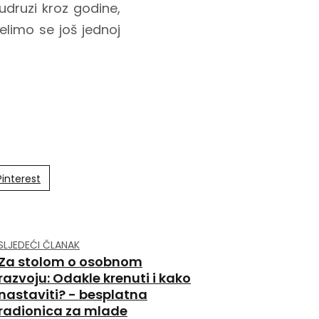
druzi kroz godine,
elimo se još jednoj
Pinterest
SLJEDEĆI ČLANAK
Za stolom o osobnom
razvoju: Odakle krenuti i kako
nastaviti? - besplatna
radionica za mlade