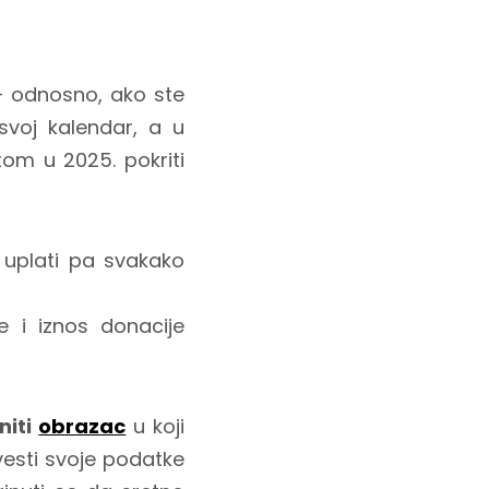
– odnosno, ako ste
svoj kalendar, a u
tom u 2025. pokriti
o uplati pa svakako
e i iznos donacije
niti
obrazac
u koji
avesti svoje podatke