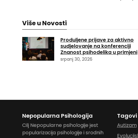
Više u Novosti
Produljene prijave za aktivno
sudjelovanje na konferenciji
Znanost psihodelika u primjeni
srpanj 30, 2026
Nepopularna Psihologija
Tagovi
Cilj Nepopularne psihologije jest
Autizam
popularizacija psihologije i srodnih
Evolucijs