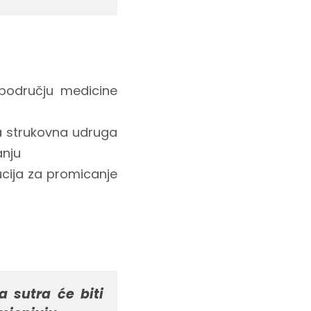
 području medicine
na strukovna udruga
anju
ucija za promicanje
 sutra će biti