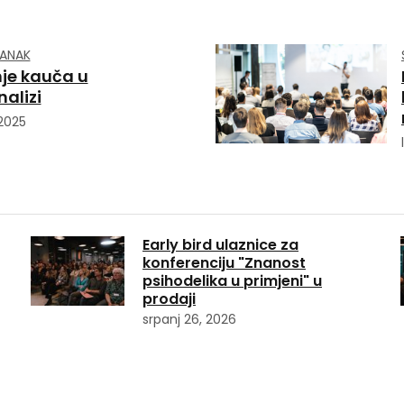
LANAK
je kauča u
alizi
 2025
Early bird ulaznice za
konferenciju "Znanost
psihodelika u primjeni" u
prodaji
srpanj 26, 2026