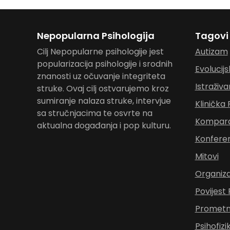
Nepopularna Psihologija
Tagovi
Cilj Nepopularne psihologije jest
Autizam
popularizacija psihologije i srodnih
Evolucijs
znanosti uz očuvanje integriteta
Istraživa
struke. Ovaj cilj ostvarujemo kroz
sumiranje nalaza struke, intervjue
Klinička 
sa stručnjacima te osvrte na
Komparat
aktualna događanja i pop kulturu.
Konferen
Mitovi
Organiza
Povijest 
Prometna
Psihofizi