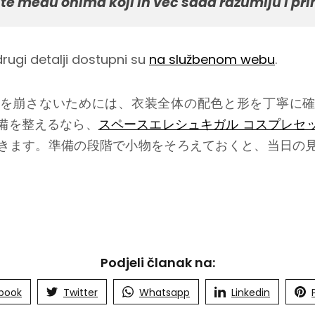
te među onima koji ih već sada razumiju i pri
drugi detalji dostupni su
na službenom webu
.
を崩さないためには、衣装全体の配色と形を丁寧に
備を整えるなら、
スペースエレシュキガル コスプレセ
きます。準備の段階で小物をそろえておくと、当日の
Podjeli članak na:
book
Twitter
Whatsapp
Linkedin