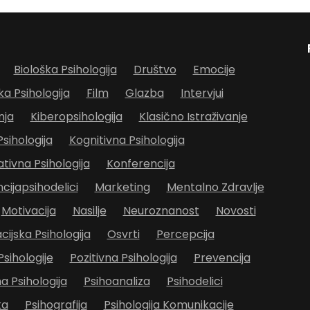
Biološka Psihologija
Društvo
Emocije
ka Psihologija
Film
Glazba
Intervjui
nja
Kiberopsihologija
Klasično Istraživanje
Psihologija
Kognitivna Psihologija
ivna Psihologija
Konferencija
cijapsihodelici
Marketing
Mentalno Zdravlje
Motivacija
Nasilje
Neuroznanost
Novosti
cijska Psihologija
Osvrti
Percepcija
Psihologije
Pozitivna Psihologija
Prevencija
 Psihologija
Psihoanaliza
Psihodelici
ka
Psihografija
Psihologija Komunikacije