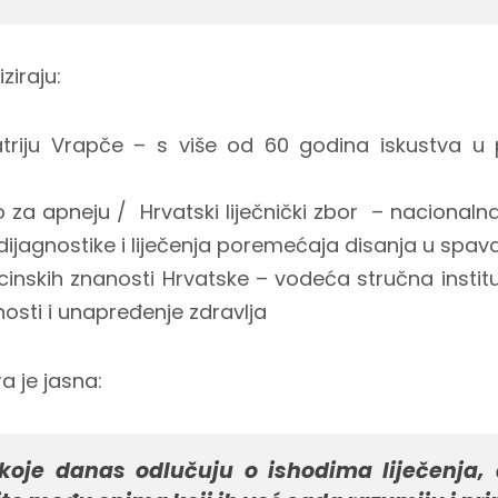
ziraju:
ijatriju Vrapče – s više od 60 godina iskustva u
 za apneju / Hrvatski liječnički zbor – nacional
ijagnostike i liječenja poremećaja disanja u spav
inskih znanosti Hrvatske – vodeća stručna instit
osti i unapređenje zdravlja
a je jasna:
oje danas odlučuju o ishodima liječenja, a