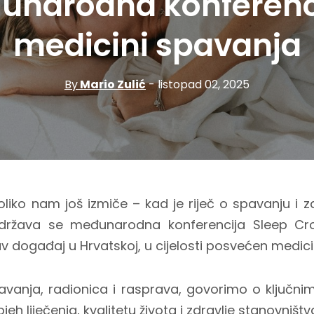
narodna konferenc
medicini spavanja
By
Mario Zulić
- listopad 02, 2025
liko nam još izmiče – kad je riječ o spavanju i zd
održava se međunarodna konferencija Sleep Cr
v događaj u Hrvatskoj, u cijelosti posvećen medici
davanja, radionica i rasprava, govorimo o ključn
eh liječenja, kvalitetu života i zdravlje stanovništv