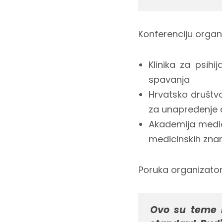
Konferenciju organi
Klinika za psih
spavanja
Hrvatsko društvo
za unapređenje d
Akademija medic
medicinskih znan
Poruka organizator
Ovo su teme k