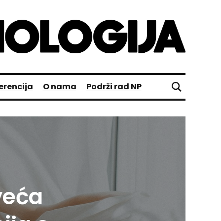
erencija
O nama
Podrži rad NP
veća