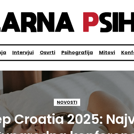
nja
Intervjui
Osvrti
Psihografija
Mitovi
Konf
NOVOSTI
ep Croatia 2025: Naj