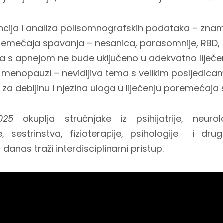
cija i analiza polisomnografskih podataka – znamo l
oremećaja spavanja – nesanica, parasomnije, RBD, 
a s apnejom ne bude uključeno u adekvatno liječe
 menopauzi – nevidljiva tema s velikim posljedica
za debljinu i njezina uloga u liječenju poremećaja
025
okuplja stručnjake iz psihijatrije, neurolo
je, sestrinstva, fizioterapije, psihologije i dr
anas traži interdisciplinarni pristup.