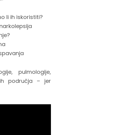
i ih iskoristiti?
narkolepsija
nje?
ma
 spavanja
gije, pulmologije,
ugih područja – jer