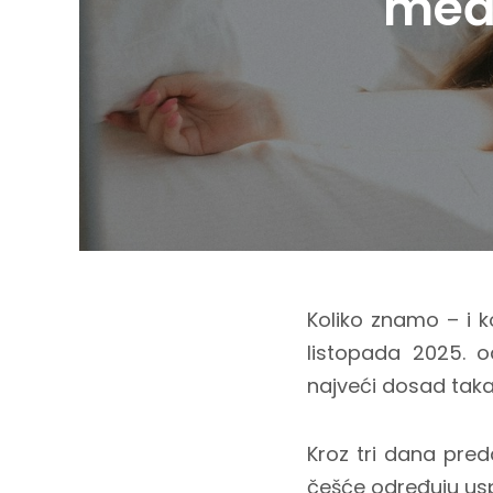
među
Koliko znamo – i ko
listopada 2025. 
najveći dosad taka
Kroz tri dana pre
češće određuju uspj