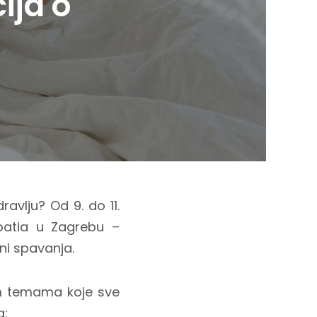
ija o
ravlju? Od 9. do 11.
oatia u Zagrebu –
ni spavanja.
im temama koje sve
a: