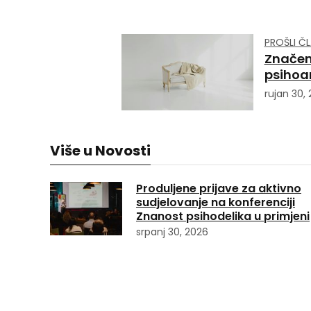
PROŠLI Č
Značen
psihoan
rujan 30,
Više u Novosti
Produljene prijave za aktivno
sudjelovanje na konferenciji
Znanost psihodelika u primjeni
srpanj 30, 2026