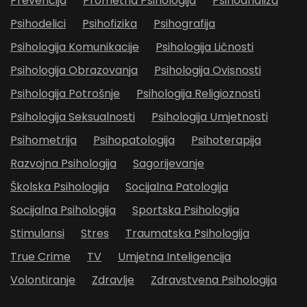
Prevencija
Prometna Psihologija
Psihoanaliza
Psihodelici
Psihofizika
Psihografija
Psihologija Komunikacije
Psihologija Ličnosti
Psihologija Obrazovanja
Psihologija Ovisnosti
Psihologija Potrošnje
Psihologija Religioznosti
Psihologija Seksualnosti
Psihologija Umjetnosti
Psihometrija
Psihopatologija
Psihoterapija
Razvojna Psihologija
Sagorijevanje
Školska Psihologija
Socijalna Patologija
Socijalna Psihologija
Sportska Psihologija
Stimulansi
Stres
Traumatska Psihologija
True Crime
TV
Umjetna Inteligencija
Volontiranje
Zdravlje
Zdravstvena Psihologija