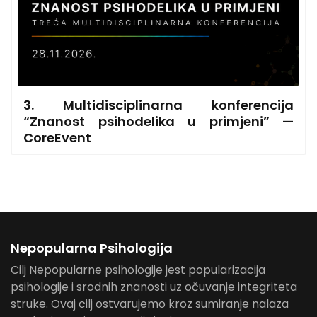
3. Multidisciplinarna konferencija
“Znanost psihodelika u primjeni” —
CoreEvent
3. Multidisciplinarna konferencija “Znanost
CoreEvent
CoreEvent
psihodelika u primjeni” u Confiva platforma
(Zagreb)
Nepopularna Psihologija
Cilj Nepopularne psihologije jest popularizacija
psihologije i srodnih znanosti uz očuvanje integriteta
struke. Ovaj cilj ostvarujemo kroz sumiranje nalaza