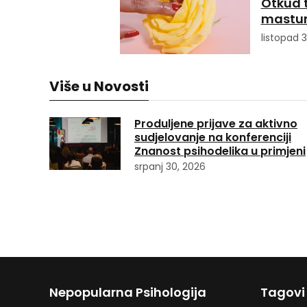
Otkud t
mastur
listopad 3
Više u Novosti
Produljene prijave za aktivno
sudjelovanje na konferenciji
Znanost psihodelika u primjeni
srpanj 30, 2026
Nepopularna Psihologija
Tagovi