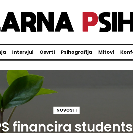
nja
Intervjui
Osvrti
Psihografija
Mitovi
Konf
NOVOSTI
S financira student