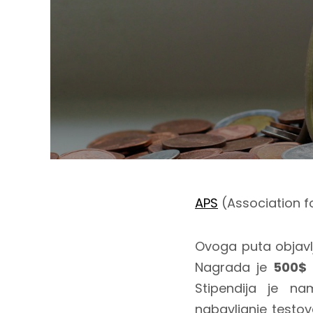
APS
(Association f
Ovoga puta objavl
Nagrada je
500$
Stipendija je na
nabavljanje testova