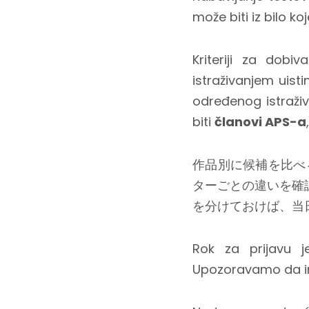
može biti iz bilo ko
Kriteriji za dobi
istraživanjem uis
određenog istraživ
biti
članovi APS-a
作品別に候補を比べ
ターごとの違いを確
を分けておけば、当
Rok za prijavu 
Upozoravamo da im