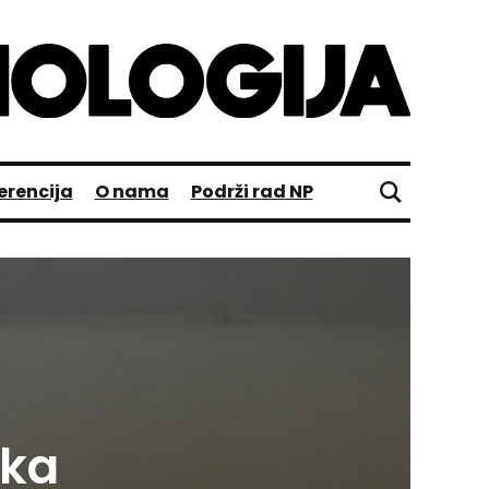
erencija
O nama
Podrži rad NP
ska