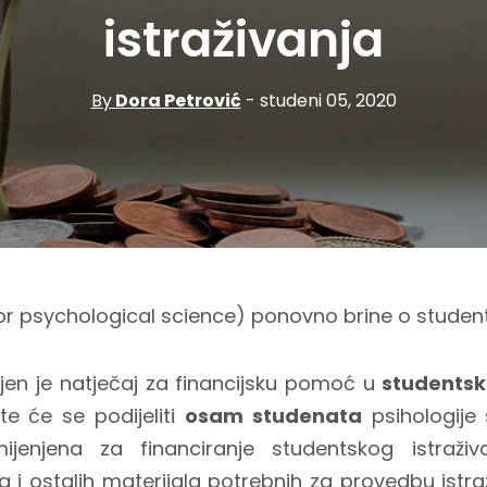
istraživanja
By
Dora Petrović
- studeni 05, 2020
or psychological science) ponovno brine o studen
jen je natječaj za financijsku pomoć u
students
te će se podijeliti
osam studenata
psihologije 
mijenjena za financiranje studentskog istraži
 i ostalih materijala potrebnih za provedbu istraž