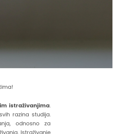
tima!
kim
istraživanjima
.
svih razina studija.
vanja, odnosno za
ivanja. Istraživanje