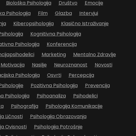
Biološka Psihologija
Društvo
Emocije
ka Psihologija
Film
Glazba
Intervjui
nja
Kiberopsihologija
Klasično Istraživanje
Psihologija
Kognitivna Psihologija
ivna Psihologija
Konferencija
cijapsihodelici
Marketing
Mentalno Zdravlje
Motivacija
Nasilje
Neuroznanost
Novosti
cijska Psihologija
Osvrti
Percepcija
Psihologije
Pozitivna Psihologija
Prevencija
 Psihologija
Psihoanaliza
Psihodelici
ka
Psihografija
Psihologija Komunikacije
ja Ličnosti
Psihologija Obrazovanja
ja Ovisnosti
Psihologija Potrošnje