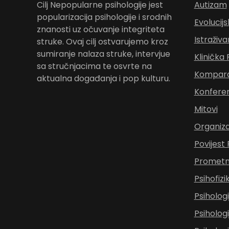
Cilj Nepopularne psihologije jest
Autizam
popularizacija psihologije i srodnih
Evolucijs
znanosti uz očuvanje integriteta
Istraživa
struke. Ovaj cilj ostvarujemo kroz
sumiranje nalaza struke, intervjue
Klinička 
sa stručnjacima te osvrte na
Komparat
aktualna događanja i pop kulturu.
Konferen
Mitovi
Organiza
Povijest 
Prometna
Psihofizi
Psihologi
Psihologi