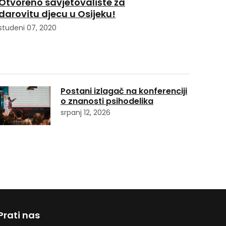
Otvoreno savjetovalište za
darovitu djecu u Osijeku!
studeni 07, 2020
Postani izlagač na konferenciji
o znanosti psihodelika
srpanj 12, 2026
Prati nas