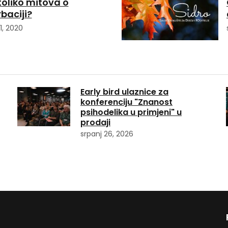
oliko mitova o
baciji?
1, 2020
Early bird ulaznice za
konferenciju "Znanost
psihodelika u primjeni" u
prodaji
srpanj 26, 2026