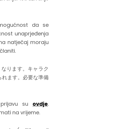
e, mogućnost da se
ćnost unaprjeđenja
 na natječaj moraju
laniti.
くなります。キャラク
られます。必要な準備
 prijavu su
ovdje
.
ati na vrijeme.