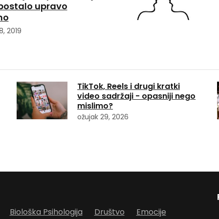
 postalo upravo
no
8, 2019
TikTok, Reels i drugi kratki
video sadržaji - opasniji nego
mislimo?
ožujak 29, 2026
Biološka Psihologija
Društvo
Emocije