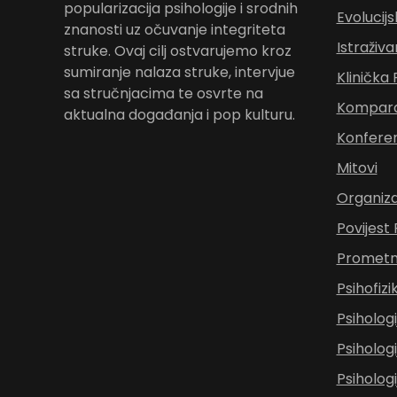
popularizacija psihologije i srodnih
Evolucijs
znanosti uz očuvanje integriteta
Istraživa
struke. Ovaj cilj ostvarujemo kroz
sumiranje nalaza struke, intervjue
Klinička 
sa stručnjacima te osvrte na
Komparat
aktualna događanja i pop kulturu.
Konferen
Mitovi
Organiza
Povijest 
Prometna
Psihofizi
Psihologi
Psihologi
Psihologi