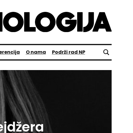
erencija
O nama
Podrži rad NP
ejdžera