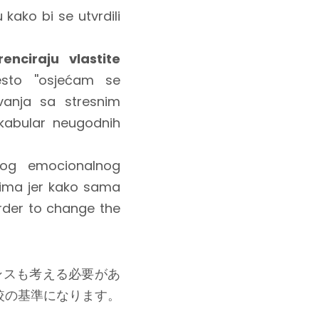
 kako bi se utvrdili
enciraju vlastite
esto ''osjećam se
anja sa stresnim
okabular neugodnih
atog emocionalnog
jima jer kako sama
order to change the
ンスも考える必要があ
較の基準になります。