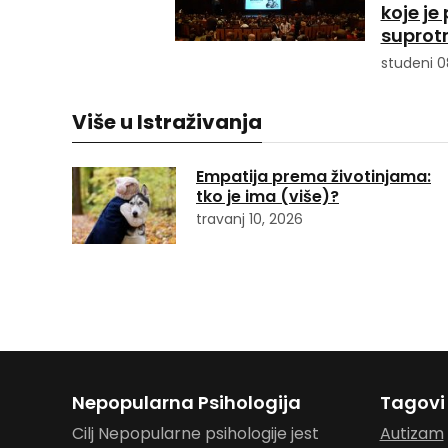
koje je
suprot
studeni 0
Više u Istraživanja
Empatija prema životinjama:
tko je ima (više)?
travanj 10, 2026
Nepopularna Psihologija
Tagovi
Cilj Nepopularne psihologije jest
Autizam