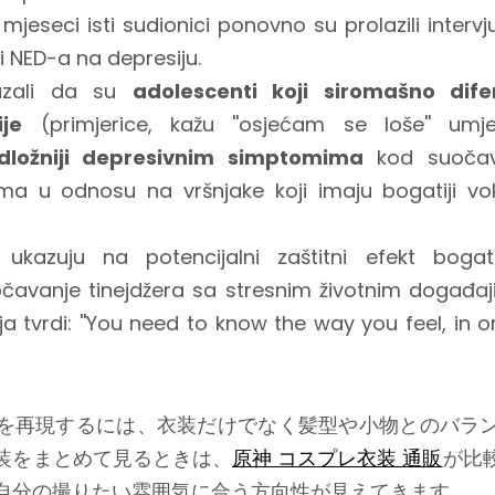
mjeseci isti sudionici ponovno su prolazili intervju
ti NED-a na depresiju.
kazali da su
adolescenti koji siromašno difer
je
(primjerice, kažu ''osjećam se loše'' umj
dložniji depresivnim simptomima
kod suočav
ma u odnosu na vršnjake koji imaju bogatiji v
ukazuju na potencijalni zaštitni efekt bog
čavanje tinejdžera sa stresnim životnim događa
nja tvrdi: ''You need to know the way you feel, in 
を再現するには、衣装だけでなく髪型や小物とのバラ
装をまとめて見るときは、
原神 コスプレ衣装 通販
が比
自分の撮りたい雰囲気に合う方向性が見えてきます。