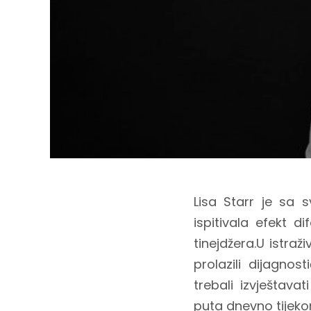
Lisa Starr je sa 
ispitivala efekt 
tinejdžera.U istra
prolazili dijagnos
trebali izvještav
puta dnevno tijek