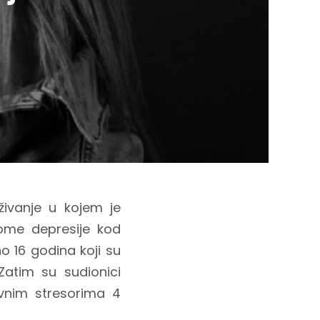
živanje u kojem je
tome depresije kod
o 16 godina koji su
 Zatim su sudionici
evnim stresorima 4