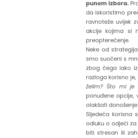
punom izbora.
Pro
da iskoristimo pre
ravnoteže uvijek z
akcije kojima si 
preopterećenje.
Neke od strategij
smo suočeni s mno
zbog čega lako iz
razloga korisno je,
želim? Što mi je
ponuđene opcije, 
olakšati donošenje 
Sljedeća korisna s
odluku o odjeći z
biti stresan ili z