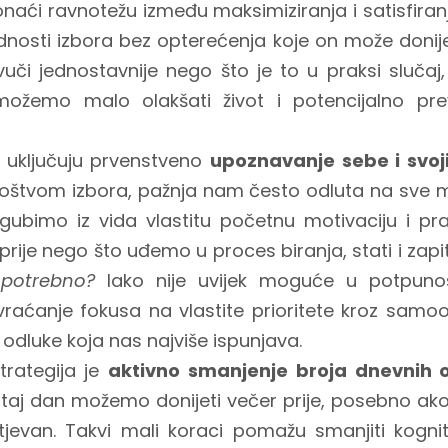
naći ravnotežu između maksimiziranja i satisfir
dnosti izbora bez opterećenja koje on može donije
vuči jednostavnije nego što je to u praksi slučaj
možemo malo olakšati život i potencijalno prev
a uključuju prvenstveno
upoznavanje sebe i svoji
štvom izbora, pažnja nam često odluta na sve m
gubimo iz vida vlastitu početnu motivaciju i pra
 prije nego što uđemo u proces biranja, stati i zapi
 potrebno?
Iako nije uvijek moguće u potpunos
vraćanje fokusa na vlastite prioritete kroz samo
odluke koja nas najviše ispunjava.
trategija je
aktivno smanjenje broja dnevnih 
a taj dan možemo donijeti večer prije, posebno a
ahtjevan. Takvi mali koraci pomažu smanjiti kogni