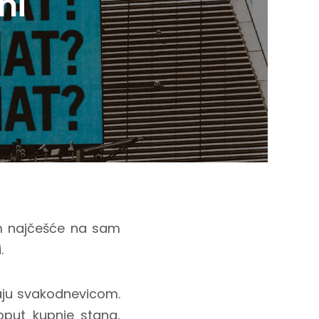
ni
am najčešće na sam
.
raju svakodnevicom.
oput kupnje stana,