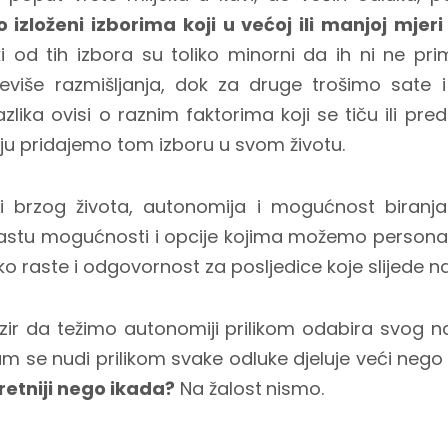
zloženi izborima koji u većoj ili manjoj mjeri
i od tih izbora su toliko minorni da ih ni ne pr
iše razmišljanja, dok za druge trošimo sate i 
lika ovisi o raznim faktorima koji se tiču ili pred
oju pridajemo tom izboru u svom životu.
ri brzog života, autonomija i mogućnost biranja
astu mogućnosti i opcije kojima možemo personaliz
ko raste i odgovornost za posljedice koje slijede n
r da težimo autonomiji prilikom odabira svog nač
m se nudi prilikom svake odluke djeluje veći nego 
sretniji nego ikada?
Na žalost
nismo.