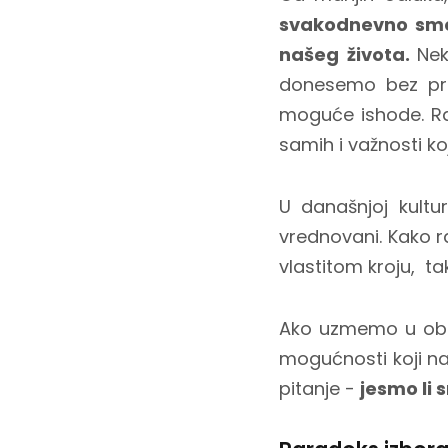
svakodnevno smo i
našeg života.
Nek
donesemo bez prev
moguće ishode. Raz
samih i važnosti k
U današnjoj kultu
vrednovani. Kako r
vlastitom kroju, ta
Ako uzmemo u obzi
mogućnosti koji na
pitanje -
jesmo li 