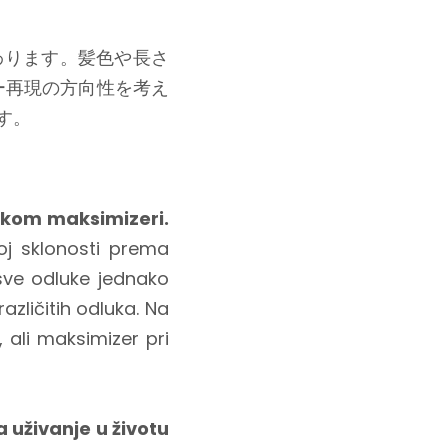
わります。髪色や長さ
ー再現の方向性を考え
す。
nekom maksimizeri.
j sklonosti prema
 sve odluke jednako
azličitih odluka. Na
 ali maksimizer pri
 uživanje u životu