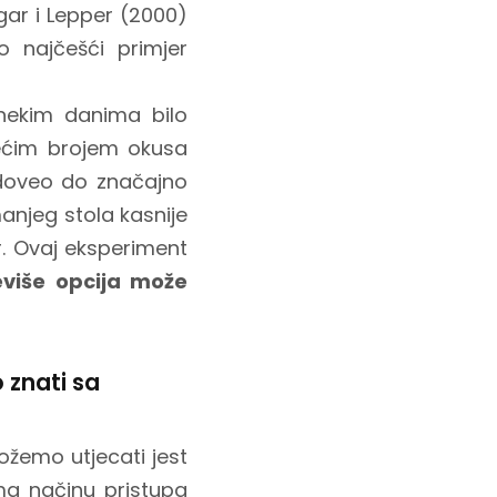
ngar i Lepper (2000)
 najčešći primjer
nekim danima bilo
ećim brojem okusa
a doveo do značajno
anjeg stola kasnije
or. Ovaj eksperiment
eviše opcija može
 znati sa
ožemo utjecati jest
a načinu pristupa