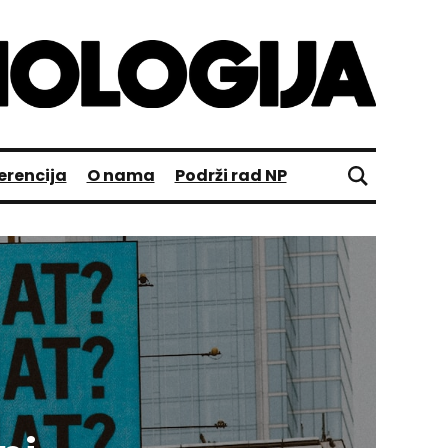
erencija
O nama
Podrži rad NP