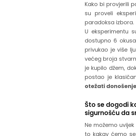
Kako bi provjerili 
su proveli ekspe
paradoksa izbora.
U eksperimentu s
dostupno 6 okusa
privukao je više l
većeg broja stvarn
je kupilo džem, dok
postao je klasiča
otežati donošenje
Što se dogodi k
sigurnošću da s
Ne možemo uvijek u
to kakav ćemo se