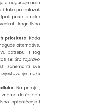
anja omogućuje nam
ti. Iako pronalazak
, ipak postoje neke
enirati kognitivno
h prioriteta
. Kada
oguće alternative,
vu potrebu. Iz tog
tati se:
Što zapravo
ti zanemariti sve
osvještavanje može
odluka
. Na primjer,
ko znamo da će dan
tivno opterećenje i