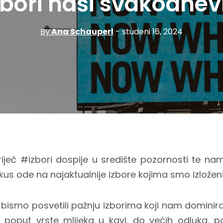
zbori naši svakodnev
By
Ana Schauperl
- studeni 16, 2024
riječ #izbori dospije u središte pozornosti te n
kus ode na najaktualnije izbore kojima smo izloženi
bismo posvetili pažnju izborima koji nam domini
 poput vrste mlijeka u kavi, do većih odluka, p