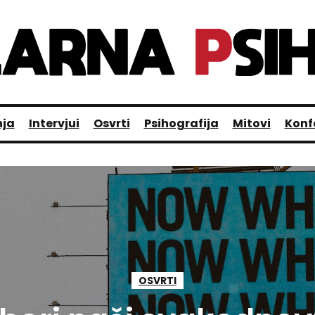
nja
Intervjui
Osvrti
Psihografija
Mitovi
Konf
OSVRTI