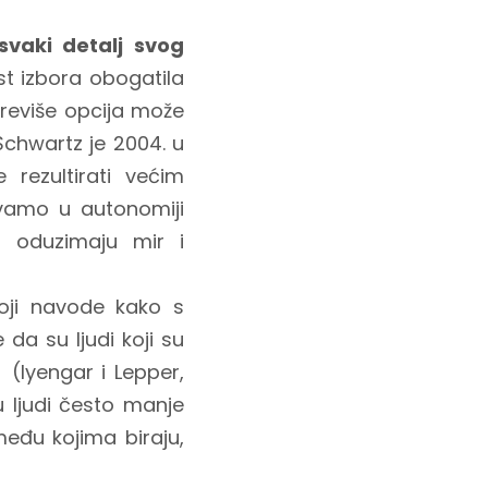
 svaki detalj svog
st izbora obogatila
reviše opcija može
Schwartz je 2004. u
rezultirati većim
ivamo u autonomiji
 oduzimaju mir i
 koji navode kako s
a su ljudi koji su
(Iyengar i Lepper,
u ljudi često manje
među kojima biraju,