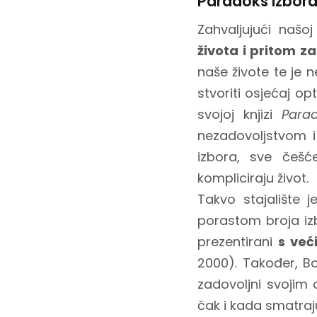
Paradoks izbor
Zahvaljujući našoj
života i pritom za
naše živote te je
stvoriti osjećaj o
svojoj knjizi
Para
nezadovoljstvom i
izbora, sve češ
kompliciraju život.
Takvo stajalište j
porastom broja iz
prezentirani
s već
2000). Također, Bo
zadovoljni svojim 
čak i kada smatraju