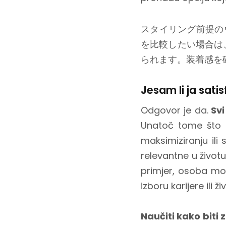
スタイリング前提の
を比較したい場合は
られます。装着感を
Jesam li ja satis
Odgovor je da.
Svi
Unatoč tome što 
maksimiziranju ili
relevantne u životu
primjer, osoba mož
izboru karijere ili 
Naučiti kako biti