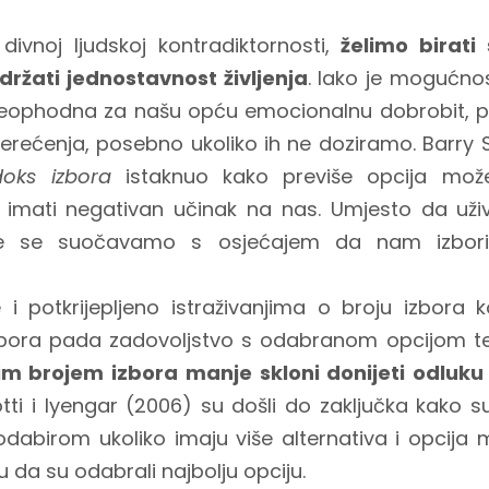
a
 divnoj ljudskoj kontradiktornosti,
želimo birati
držati jednostavnost življenja
. Iako je mogućno
 neophodna za našu opću emocionalnu dobrobit, p
pterećenja, posebno ukoliko ih ne doziramo. Barry 
doks izbora
istaknuo kako previše opcija može 
 imati negativan učinak na nas. Umjesto da už
će se suočavamo s osjećajem da nam izbori
e i potkrijepljeno istraživanjima o broju izbora
bora pada zadovoljstvo s odabranom opcijom te d
im brojem izbora manje skloni donijeti odluku
tti i Iyengar (2006) su došli do zaključka kako s
odabirom ukoliko imaju više alternativa i opcija 
 da su odabrali najbolju opciju.