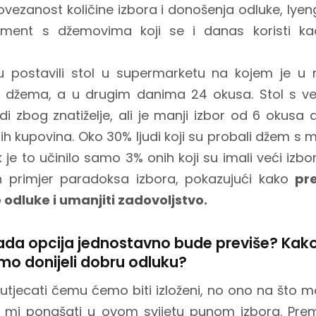
povezanost količine izbora i donošenja odluke, Iye
riment s džemovima koji se i danas koristi kao
u postavili stol u supermarketu na kojem je u 
 džema, a u drugim danima 24 okusa. Stol s v
judi zbog znatiželje, ali je manji izbor od 6 okus
ih kupovina. Oko 30% ljudi koji su probali džem s m
 je to učinilo samo 3% onih koji su imali veći izb
n primjer paradoksa izbora, pokazujući kako
pr
 odluke i umanjiti zadovoljstvo.
ada opcija jednostavno bude previše? Kako
mo donijeli dobru odluku?
tjecati čemu ćemo biti izloženi, no ono na što m
 mi ponašati u ovom svijetu punom izbora. Prem