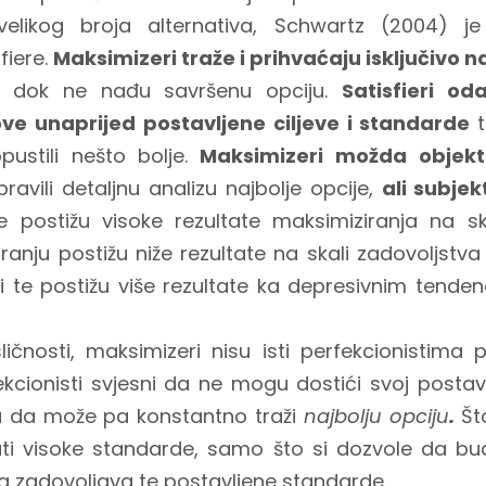
elikog broja alternativa, Schwartz (2004) je 
fiere.
Maksimizeri traže i prihvaćaju isključivo n
m dok ne nađu savršenu opciju.
Satisfieri od
ove unaprijed postavljene ciljeve i standarde
pustili nešto bolje.
Maksimizeri možda objekt
avili detaljnu analizu najbolje opcije,
ali subjek
e postižu visoke rezultate maksimiziranja na s
ranju postižu niže rezultate na skali zadovoljstv
čni te postižu više rezultate ka depresivnim tende
ličnosti, maksimizeri nisu isti perfekcionistima
ekcionisti svjesni da ne mogu dostići svoj postav
 da može pa konstantno traži
najbolju opciju
.
Št
ti visoke standarde, samo što si dozvole da bu
a zadovoljava te postavljene standarde.