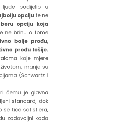
ljude podijelio u
ajbolju opciju
te ne
aberu opciju koja
te ne brinu o tome
ivno bolje prođu
,
tivno prođu lošije.
kalama koje mjere
a životom, manje su
ncijama (Schwartz i
 pri čemu je glavna
ljeni standard, dok
o se tiče satisfiera,
du zadovoljni kada