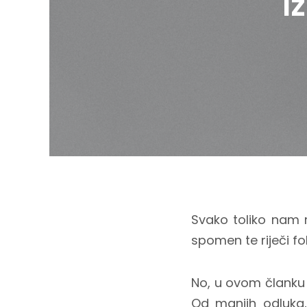
I
Svako toliko nam 
spomen te riječi fo
No, u ovom članku 
Od manjih odluka,