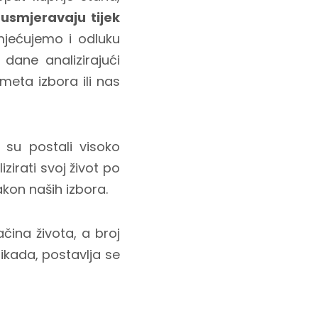
 usmjeravaju tijek
imjećujemo i odluku
dane analizirajući
meta izbora ili nas
 su postali visoko
irati svoj život po
akon naših izbora.
ina života, a broj
ikada, postavlja se