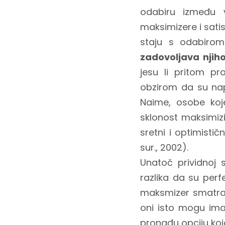
odabiru između v
maksimizere i satis
staju s odabiro
zadovoljava njih
jesu li pritom pro
obzirom da su napr
Naime, osobe koj
sklonost maksimizi
sretni i optimisti
sur., 2002).
Unatoč prividnoj s
razlika da su perf
maksmizer smatra
oni isto mogu ima
pronađu opciju koj