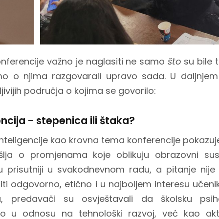
onferencije važno je naglasiti ne samo
što
su bile
mo o njima razgovarali upravo sada. U daljnjem t
jivijih područja o kojima se govorilo:
ncija - stepenica ili štaka?
teligencije kao krovna tema konferencije pokazu
šlja o promjenama koje oblikuju obrazovni sust
u prisutniji u svakodnevnom radu, a pitanje nije h
titi odgovorno, etično i u najboljem interesu učen
, predavači su osvještavali da školsku psih
no u odnosu na tehnološki razvoj, već kao akt