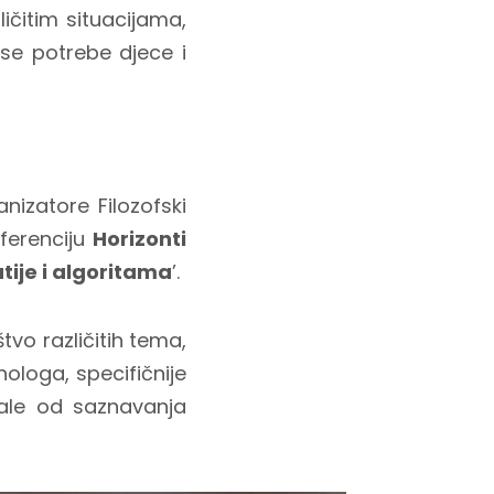
ličitim situacijama,
 se potrebe djece i
izatore Filozofski
ferenciju
Horizonti
tije i algoritama
’.
tvo različitih tema,
ologa, specifičnije
irale od saznavanja