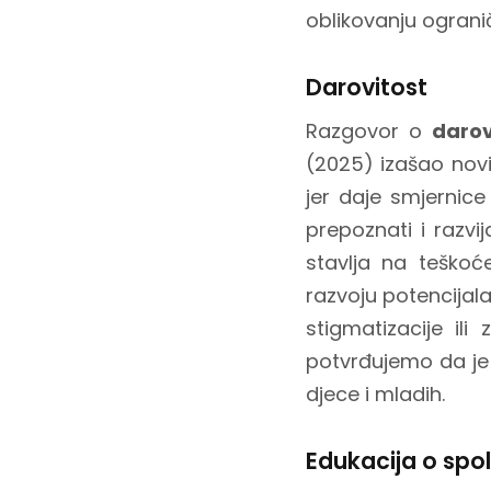
oblikovanju ograni
Darovitost
Razgovor o
darov
(2025) izašao novi 
jer daje smjernic
prepoznati i razv
stavlja na teškoće
razvoju potencijal
stigmatizacije il
potvrđujemo da je b
djece i mladih.
Edukacija o spo