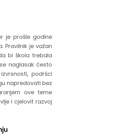
er je prošle godine
. Pravilnik je važan
a bi škola trebala
 se naglasak često
izvrsnosti, podršci
ogu napredovati bez
tvaranjem ove teme
je i cjelovit razvoj
nju