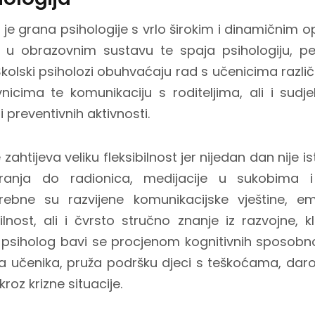
a je grana psihologije s vrlo širokim i dinamičnim 
u obrazovnim sustavu te spaja psihologiju, pe
kolski psiholozi obuhvaćaju rad s učenicima različ
vnicima te komunikaciju s roditeljima, ali i sudje
 preventivnih aktivnosti.
zahtijeva veliku fleksibilnost jer nijedan dan nije is
iranja do radionica, medijacije u sukobima
rebne su razvijene komunikacijske vještine, empa
nost, ali i čvrsto stručno znanje iz razvojne, k
ki psiholog bavi se procjenom kognitivnih sposob
a učenika, pruža podršku djeci s teškoćama, dar
roz krizne situacije.