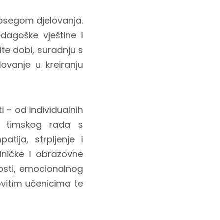
opsegom djelovanja.
dagoške vještine i
ite dobi, suradnju s
lovanje u kreiranju
ti – od individualnih
 i timskog rada s
tija, strpljenje i
liničke i obrazovne
nosti, emocionalnog
ovitim učenicima te