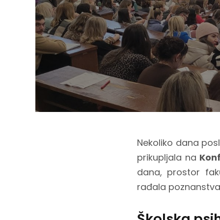
Nekoliko dana posli
prikupljala na
Konf
dana, prostor fak
rađala poznanstva i 
Školska psi