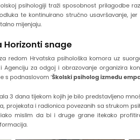
olskoj psihologiji traži sposobnost prilagodbe raz
odluka te kontinuirano stručno usavršavanje, jer
alno mijenjaju.
a Horizonti snage
za redom Hrvatska psihološka komora uz suorgan
 i Agenciju za odgoj i obrazovanje organizira kon
e s podnaslovom ‘
Školski psiholog između empa
jala 3 dana tijekom kojih je bilo predstavljeno mnoš
va, projekata i radionica povezanih sa strukom psih
 iako mislim da bi i druge grane itekako profit
nformacija.