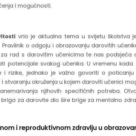
čenja i mogućnosti.
itosti
vrlo je aktualna tema u svijetu školstva j
Pravilnik o odgoju i obrazovanju darovitih učenika
e za rad s darovitim učenicima te nas podsjeća d
ijati potencijale svakog učenika. U vremenu kada
 i rizike, jednako je važno govoriti o poticanju 
a i stvaranju okruženja u kojem daroviti učenici m
i zanemarivanja njihovih specifičnih potreba. O
riga za darovite dio šire brige za mentalno zdravl
lnom i reproduktivnom zdravlju u obrazova