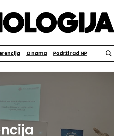
erencija
O nama
Podrži rad NP
ncija