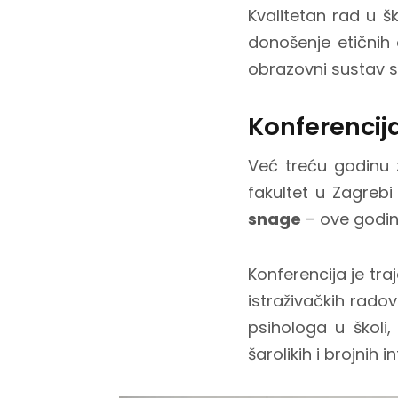
Kvalitetan rad u šk
donošenje etičnih 
obrazovni sustav st
Konferencij
Već treću godinu 
fakultet u Zagrebi
snage
– ove godin
Konferencija je tra
istraživačkih rado
psihologa u školi,
šarolikih i brojnih i