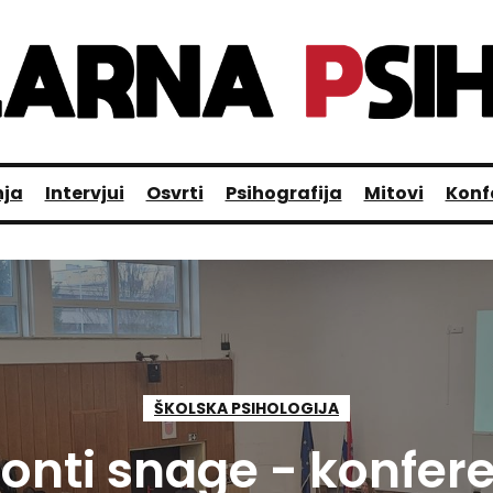
nja
Intervjui
Osvrti
Psihografija
Mitovi
Konf
ŠKOLSKA PSIHOLOGIJA
zonti snage - konfere