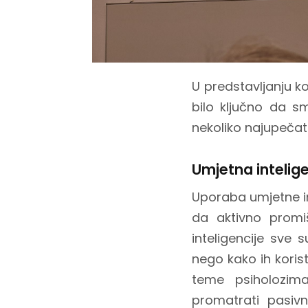
U predstavljanju k
bilo ključno da s
nekoliko najupečatl
Umjetna intelige
Uporaba umjetne in
da aktivno promi
inteligencije sve s
nego kako ih koris
teme psiholozima
promatrati pasiv