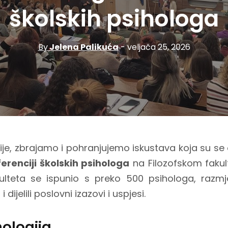
školskih psihologa
By
Jelena Palikuća
- veljača 25, 2026
je, zbrajamo i pohranjujemo iskustava koja su se o
erenciji školskih psihologa
na Filozofskom fakul
ulteta se ispunio s preko 500 psihologa, razmje
dijelili poslovni izazovi i uspjesi.
hologija