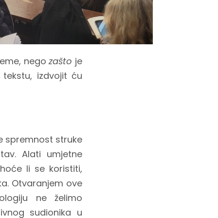
 teme, nego
zašto
je
ekstu, izdvojit ću
je spremnost struke
av. Alati umjetne
oće li se koristiti,
ika. Otvaranjem ove
ologiju ne želimo
ivnog sudionika u