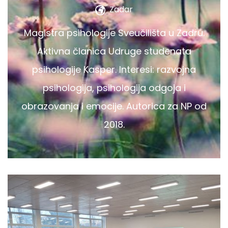
Zadar
Magistra psihologije Sveučilišta u Zadru.
Aktivna članica Udruge studenata
psihologije Kasper. Interesi: razvojna
psihologija, psihologija odgoja i
obrazovanja i emocije. Autorica za NP od
2018.