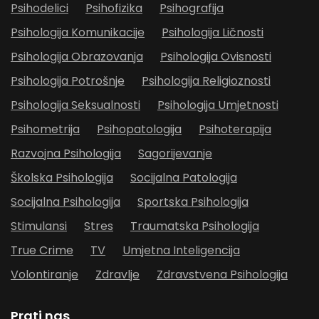
Psihodelici
Psihofizika
Psihografija
Psihologija Komunikacije
Psihologija Ličnosti
Psihologija Obrazovanja
Psihologija Ovisnosti
Psihologija Potrošnje
Psihologija Religioznosti
Psihologija Seksualnosti
Psihologija Umjetnosti
Psihometrija
Psihopatologija
Psihoterapija
Razvojna Psihologija
Sagorijevanje
Školska Psihologija
Socijalna Patologija
Socijalna Psihologija
Sportska Psihologija
Stimulansi
Stres
Traumatska Psihologija
True Crime
TV
Umjetna Inteligencija
Volontiranje
Zdravlje
Zdravstvena Psihologija
Prati nas