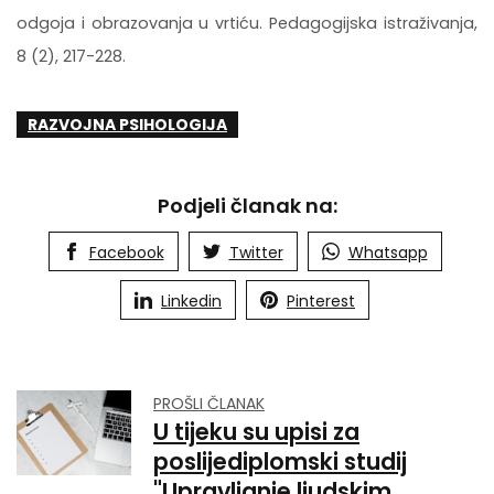
odgoja i obrazovanja u vrtiću. Pedagogijska istraživanja,
8 (2), 217-228.
RAZVOJNA PSIHOLOGIJA
Podjeli članak na:
Facebook
Twitter
Whatsapp
Linkedin
Pinterest
PROŠLI ČLANAK
U tijeku su upisi za
poslijediplomski studij
"Upravljanje ljudskim