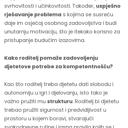
svrhovitosti i učinkovitosti. Također,
uspješno
rješavanje problema
s kojima se susreću
daje im osjećaj osobnog zadovoljstva i budi
unutarnju motivaciju, što je itekako korisno za
pristupanje budućim izazovima.
Kako roditelj pomaže zadovoljenju
djetetove potrebe za kompetentnošću?
Kao što roditelj treba djetetu dati slobodu i
autonomiju u igri i djelovanju, isto tako je
važno pružiti mu
strukturu
. Roditelj bi djetetu
trebao pružiti sigurnost i predvidljivost u
prostoru u kojem boravi, stvarajući
svakodnevne rutine i jasna pravila kojih se i