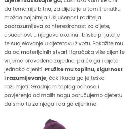
dijete i saslušajte ga,
čak i ako vam se čini
da tema nije bitna, za dijete je u tom trenutku
možda najbitnija. Uključenost roditelja
podrazumijeva zainteresiranost za dijete,
upućenost u njegovu okolinu i bliske prijatelje
te sudjelovanje u djetetovu životu. Pokažite mu
da od materijalnih stvari i igračaka više cijenite
vrijeme provedeno zajedno, pa će ga i dijete
jednako cijeniti.
Pružite mu toplinu, sigurnost
i razumijevanje
, čak i kada ga je teško
razumjeti. Gradnjom toplog odnosa i
povjerenja od malih nogu poručujemo djetetu
da smo tu za njega i da ga cijenimo.