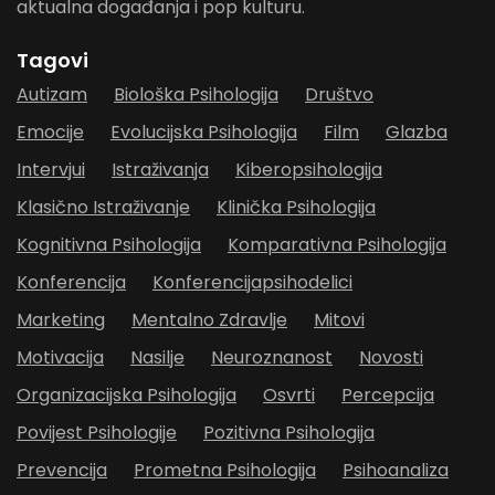
aktualna događanja i pop kulturu.
Tagovi
Autizam
Biološka Psihologija
Društvo
Emocije
Evolucijska Psihologija
Film
Glazba
Intervjui
Istraživanja
Kiberopsihologija
Klasično Istraživanje
Klinička Psihologija
Kognitivna Psihologija
Komparativna Psihologija
Konferencija
Konferencijapsihodelici
Marketing
Mentalno Zdravlje
Mitovi
Motivacija
Nasilje
Neuroznanost
Novosti
Organizacijska Psihologija
Osvrti
Percepcija
Povijest Psihologije
Pozitivna Psihologija
Prevencija
Prometna Psihologija
Psihoanaliza