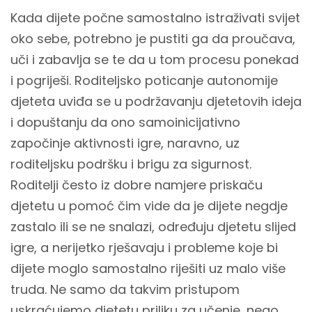
Kada dijete počne samostalno istraživati svijet
oko sebe, potrebno je pustiti ga da proučava,
uči i zabavlja se te da u tom procesu ponekad
i pogriješi. Roditeljsko poticanje autonomije
djeteta uviđa se u podržavanju djetetovih ideja
i dopuštanju da ono samoinicijativno
započinje aktivnosti igre, naravno, uz
roditeljsku podršku i brigu za sigurnost.
Roditelji često iz dobre namjere priskaču
djetetu u pomoć čim vide da je dijete negdje
zastalo ili se ne snalazi, određuju djetetu slijed
igre, a nerijetko rješavaju i probleme koje bi
dijete moglo samostalno riješiti uz malo više
truda. Ne samo da takvim pristupom
uskraćujemo djetetu priliku za učenje, nego