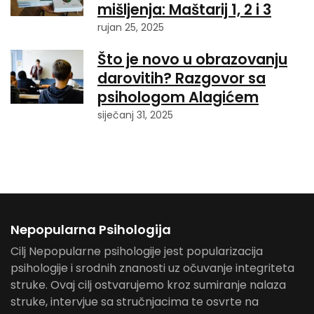
mišljenja: Maštarij 1, 2 i 3
rujan 25, 2025
Što je novo u obrazovanju
darovitih? Razgovor sa
psihologom Alagićem
siječanj 31, 2025
Nepopularna Psihologija
Cilj Nepopularne psihologije jest popularizacija
psihologije i srodnih znanosti uz očuvanje integriteta
struke. Ovaj cilj ostvarujemo kroz sumiranje nalaza
struke, intervjue sa stručnjacima te osvrte na