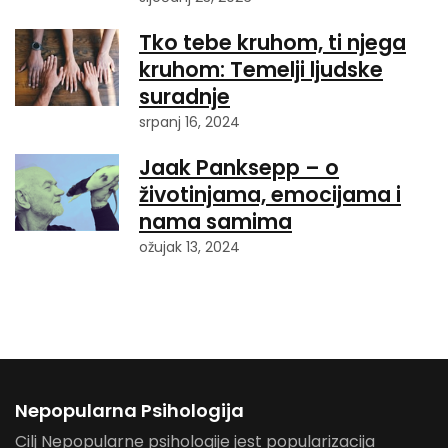
Tko tebe kruhom, ti njega
kruhom: Temelji ljudske
suradnje
srpanj 16, 2024
Jaak Panksepp – o
životinjama, emocijama i
nama samima
ožujak 13, 2024
Nepopularna Psihologija
Cilj Nepopularne psihologije jest popularizacija