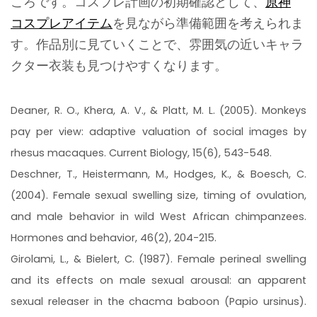
ころです。コスプレ計画の初期確認として、
原神
コスプレアイテム
を見ながら準備範囲を考えられま
す。作品別に見ていくことで、雰囲気の近いキャラ
クター衣装も見つけやすくなります。
Deaner, R. O., Khera, A. V., & Platt, M. L. (2005). Monkeys
pay per view: adaptive valuation of social images by
rhesus macaques. Current Biology, 15(6), 543-548.
Deschner, T., Heistermann, M., Hodges, K., & Boesch, C.
(2004). Female sexual swelling size, timing of ovulation,
and male behavior in wild West African chimpanzees.
Hormones and behavior, 46(2), 204-215.
Girolami, L., & Bielert, C. (1987). Female perineal swelling
and its effects on male sexual arousal: an apparent
sexual releaser in the chacma baboon (Papio ursinus).