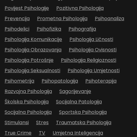
Povijest Psihologije
Pozitivna Psihologija
Prevencija
Prometna Psihologija
Psihoanaliza
Psihodelici
Psihofizika
Psihografija
Psihologija Komunikacije
Psihologija Ličnosti
Psihologija Obrazovanja
Psihologija Ovisnosti
Psihologija Potrošnje
Psihologija Religioznosti
Psihologija Seksualnosti
Psihologija Umjetnosti
Psihometrija
Psihopatologija
Psihoterapija
Razvojna Psihologija
Sagorijevanje
Školska Psihologija
Socijalna Patologija
Socijalna Psihologija
Sportska Psihologija
Stimulansi
Stres
Traumatska Psihologija
True Crime
TV
Umjetna Inteligencija