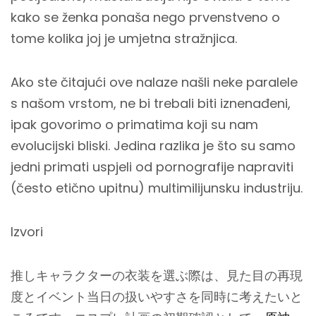
kako se ženka ponaša nego prvenstveno o
tome kolika joj je umjetna stražnjica.
Ako ste čitajući ove nalaze našli neke paralele
s našom vrstom, ne bi trebali biti iznenađeni,
ipak govorimo o primatima koji su nam
evolucijski bliski. Jedina razlika je što su samo
jedni primati uspjeli od pornografije napraviti
(često etično upitnu) multimilijunsku industriju.
Izvori
推しキャラクターの衣装を選ぶ際は、見た目の再現
度とイベント当日の扱いやすさを同時に考えたいと