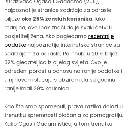
istraživača Ogasa i Gaddama (2011),
najpoznatije stranice sadržaja za odrasle
bilježe
oko 25% ženskih korisnika
. Iako
manjina, ovo ipak znači da je svaki četvrti
posjetitelj žena. Ako pogledamo
recentnije
podatke
najpoznatije internetske stranice sa
sadržajem za odrasle, Pornhub, u 2019. bilježi
32% gledateljica iz cijelog svijeta. Ovo je
određeni porast u odnosu na ranije podatke i
u njihovom slučaju s obzirom da su godinu
ranije imali 29% korisnica.
Kao što smo spomenuli, prava razlika dolazi u
trenutku spremnosti plaćanja za pornografiju.
Kako Ogas i Gadam ističu, u tom trenutku