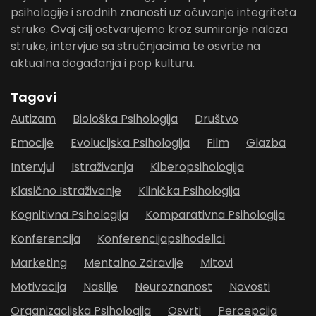
psihologije i srodnih znanosti uz očuvanje integriteta
struke. Ovaj cilj ostvarujemo kroz sumiranje nalaza
struke, intervjue sa stručnjacima te osvrte na
aktualna događanja i pop kulturu.
Tagovi
Autizam
Biološka Psihologija
Društvo
Emocije
Evolucijska Psihologija
Film
Glazba
Intervjui
Istraživanja
Kiberopsihologija
Klasično Istraživanje
Klinička Psihologija
Kognitivna Psihologija
Komparativna Psihologija
Konferencija
Konferencijapsihodelici
Marketing
Mentalno Zdravlje
Mitovi
Motivacija
Nasilje
Neuroznanost
Novosti
Organizacijska Psihologija
Osvrti
Percepcija