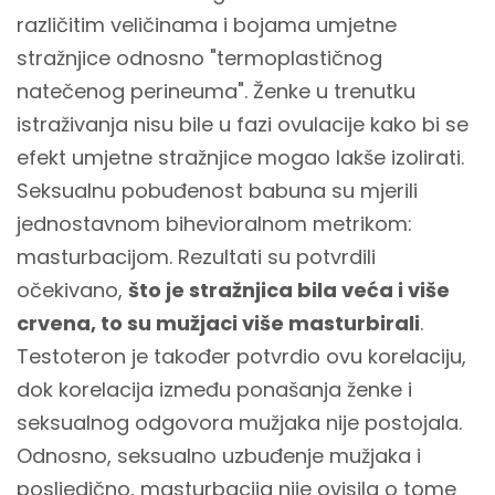
različitim veličinama i bojama umjetne
stražnjice odnosno "termoplastičnog
natečenog perineuma". Ženke u trenutku
istraživanja nisu bile u fazi ovulacije kako bi se
efekt umjetne stražnjice mogao lakše izolirati.
Seksualnu pobuđenost babuna su mjerili
jednostavnom bihevioralnom metrikom:
masturbacijom. Rezultati su potvrdili
očekivano,
što je stražnjica bila veća i više
crvena, to su mužjaci više masturbirali
.
Testoteron je također potvrdio ovu korelaciju,
dok korelacija između ponašanja ženke i
seksualnog odgovora mužjaka nije postojala.
Odnosno, seksualno uzbuđenje mužjaka i
posljedično, masturbacija nije ovisila o tome