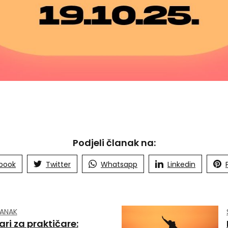
Podjeli članak na:
book
Twitter
Whatsapp
Linkedin
LANAK
ari za praktičare: