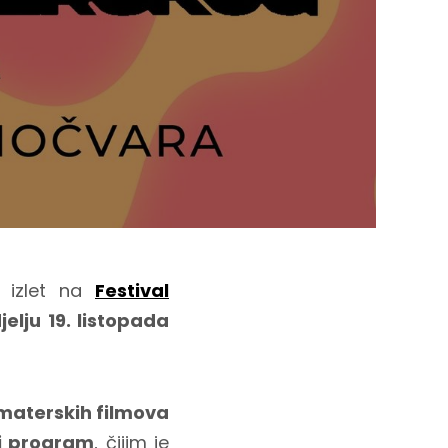
 izlet na
Festival
jelju 19. listopada
materskih filmova
i program
, čijim je