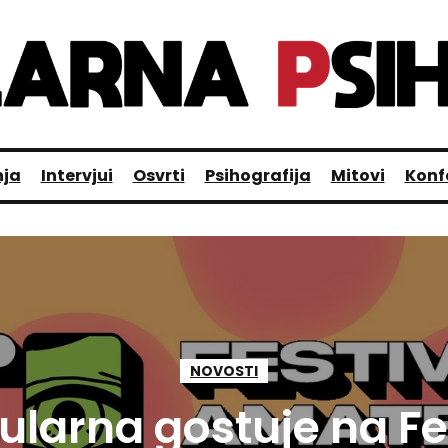
nja
Intervjui
Osvrti
Psihografija
Mitovi
Konf
NOVOSTI
larna gostuje na Fe