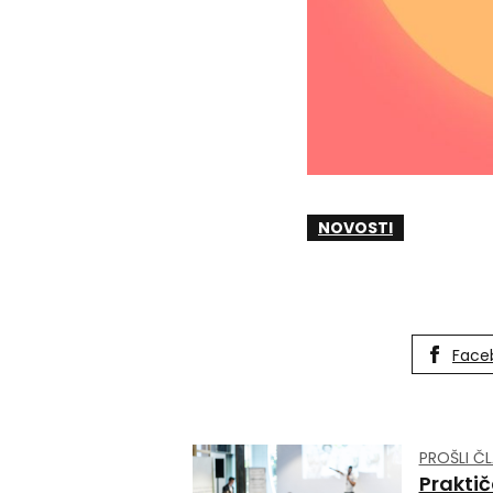
NOVOSTI
Face
PROŠLI Č
Praktič