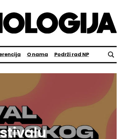
erencija
O nama
Podrži rad NP
stivalu