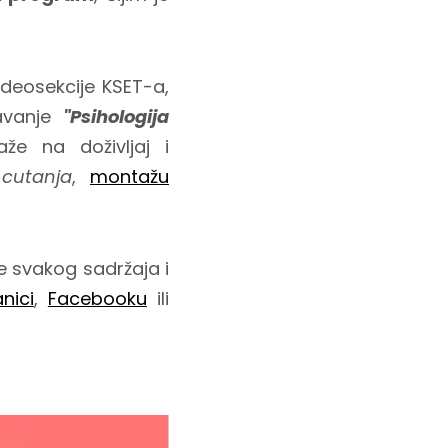
ideosekcije KSET-a,
davanje
"Psihologija
aže na doživljaj i
n
cutanja
,
montažu
 svakog sadržaja i
nici
,
Facebooku
ili