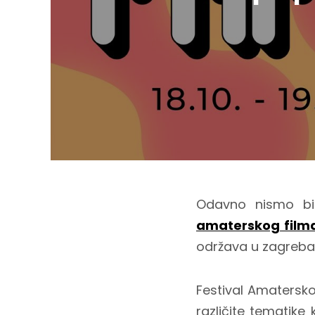
Odavno nismo bi
amaterskog film
održava u zagreb
Festival Amaterskog
različite tematike k