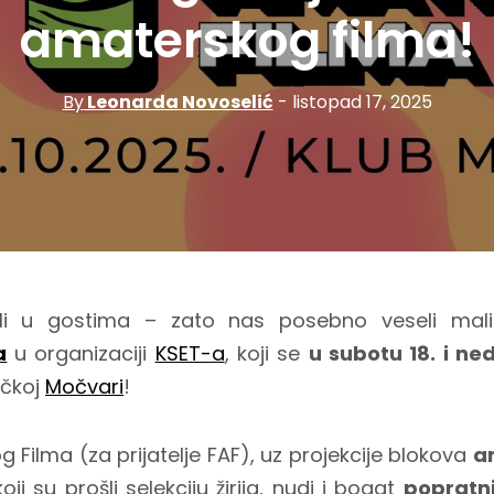
amaterskog filma!
By
Leonarda Novoselić
- listopad 17, 2025
li u gostima – zato nas posebno veseli mali
a
u organizaciji
KSET-a
, koji se
u subotu 18. i ned
ačkoj
Močvari
!
 Filma (za prijatelje FAF), uz projekcije blokova
a
oji su prošli selekciju žirija, nudi i bogat
popratn