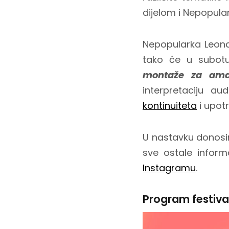
dijelom i Nepopular
Nepopularka Leonar
tako će u subo
montaže za ama
interpretaciju a
kontinuiteta
i upotr
U nastavku donosi
sve ostale inform
Instagramu
.
Program festiva