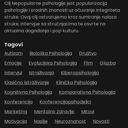
Cilj Nepopularne psihologije jest popularizacija
psihologije i srodnih znanosti uz očuvanje integriteta
struke. Ovaj cilj ostvarujemo kroz sumiranje nalaza
struke, intervjue sa stručnjacima te osvrte na
aktualna događanja i pop kulturu.
Tagovi
Autizam
Biološka Psihologija
Društvo
Emocije
Evolucijska Psihologija
Film
Glazba
Intervjui
Istraživanja
Kiberopsihologija
Klasično Istraživanje
Klinička Psihologija
Kognitivna Psihologija
Komparativna Psihologija
Konferencija
Konferencijapsihodelici
Marketing
Mentalno Zdravlje
Mitovi
Motivacija
Nasilje
Neuroznanost
Novosti