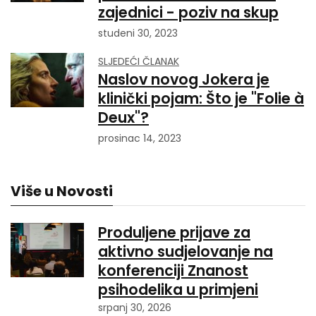
zajednici - poziv na skup
studeni 30, 2023
SLJEDEĆI ČLANAK
Naslov novog Jokera je
klinički pojam: Što je "Folie à
Deux"?
prosinac 14, 2023
Više u Novosti
Produljene prijave za
aktivno sudjelovanje na
konferenciji Znanost
psihodelika u primjeni
srpanj 30, 2026