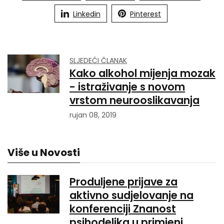
Linkedin
Pinterest
SLJEDEĆI ČLANAK
Kako alkohol mijenja mozak
- istraživanje s novom
vrstom neurooslikavanja
rujan 08, 2019
Više u Novosti
Produljene prijave za
aktivno sudjelovanje na
konferenciji Znanost
psihodelika u primjeni