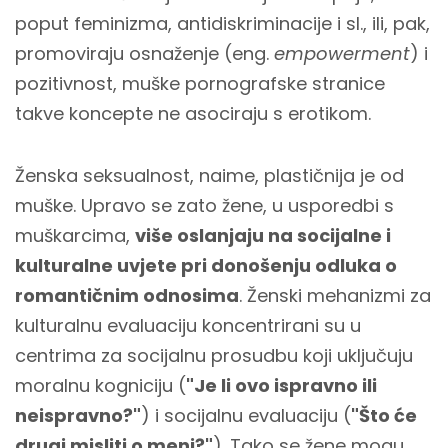
poput feminizma, antidiskriminacije i sl., ili, pak,
promoviraju osnaženje (eng.
empowerment
) i
pozitivnost, muške pornografske stranice
takve koncepte ne asociraju s erotikom.
Ženska seksualnost, naime, plastičnija je od
muške. Upravo se zato žene, u usporedbi s
muškarcima,
više oslanjaju na socijalne i
kulturalne uvjete pri donošenju odluka o
romantičnim odnosima
. Ženski mehanizmi za
kulturalnu evaluaciju koncentrirani su u
centrima za socijalnu prosudbu koji uključuju
moralnu kogniciju (
"Je li ovo ispravno ili
neispravno?"
) i socijalnu evaluaciju (
"Što će
drugi misliti o meni?"
). Tako se žene mogu