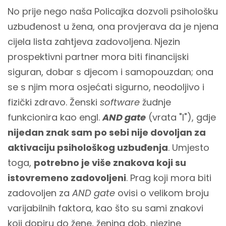
No prije nego naša Policajka dozvoli psihološku
uzbuđenost u žena, ona provjerava da je njena
cijela lista zahtjeva zadovoljena. Njezin
prospektivni partner mora biti financijski
siguran, dobar s djecom i samopouzdan; ona
se s njim mora osjećati sigurno, neodoljivo i
fizički zdravo. Ženski
software
žudnje
funkcionira kao engl.
AND gate
(vrata "I"), gdje
nijedan znak sam po sebi nije dovoljan za
aktivaciju psihološkog uzbuđenja
. Umjesto
toga,
potrebno je više znakova koji su
istovremeno zadovoljeni
. Prag koji mora biti
zadovoljen za
AND gate
ovisi o velikom broju
varijabilnih faktora, kao što su sami znakovi
koji dopiru do žene, ženina dob, njezine