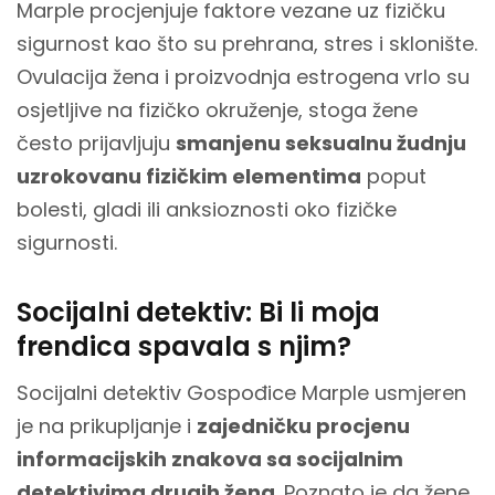
Marple procjenjuje faktore vezane uz fizičku
sigurnost kao što su prehrana, stres i sklonište.
Ovulacija žena i proizvodnja estrogena vrlo su
osjetljive na fizičko okruženje, stoga žene
često prijavljuju
smanjenu seksualnu žudnju
uzrokovanu fizičkim elementima
poput
bolesti, gladi ili anksioznosti oko fizičke
sigurnosti.
Socijalni detektiv: Bi li moja
frendica spavala s njim?
Socijalni detektiv Gospođice Marple usmjeren
je na prikupljanje i
zajedničku procjenu
informacijskih znakova sa socijalnim
detektivima drugih žena
. Poznato je da žene