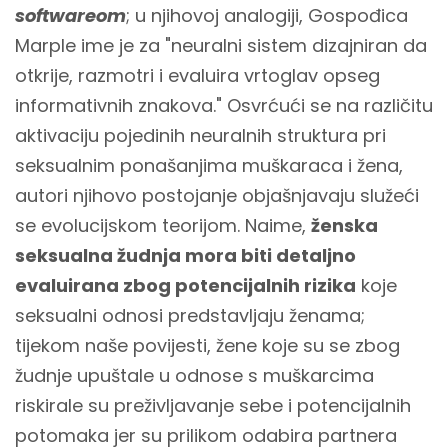
softwareom
; u njihovoj analogiji, Gospođica
Marple ime je za "neuralni sistem dizajniran da
otkrije, razmotri i evaluira vrtoglav opseg
informativnih znakova." Osvrćući se na različitu
aktivaciju pojedinih neuralnih struktura pri
seksualnim ponašanjima muškaraca i žena,
autori njihovo postojanje objašnjavaju služeći
se evolucijskom teorijom. Naime,
ženska
seksualna žudnja mora biti detaljno
evaluirana zbog potencijalnih rizika
koje
seksualni odnosi predstavljaju ženama;
tijekom naše povijesti, žene koje su se zbog
žudnje upuštale u odnose s muškarcima
riskirale su preživljavanje sebe i potencijalnih
potomaka jer su prilikom odabira partnera