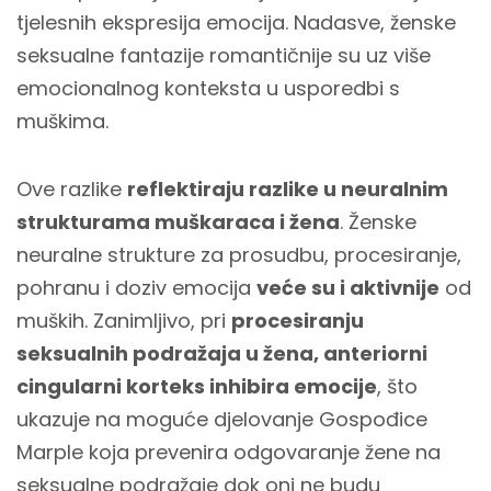
tjelesnih ekspresija emocija. Nadasve, ženske
seksualne fantazije romantičnije su uz više
emocionalnog konteksta u usporedbi s
muškima.
Ove razlike
reflektiraju razlike u neuralnim
strukturama muškaraca i žena
. Ženske
neuralne strukture za prosudbu, procesiranje,
pohranu i doziv emocija
veće su i aktivnije
od
muških. Zanimljivo, pri
procesiranju
seksualnih podražaja u žena, anteriorni
cingularni korteks inhibira emocije
, što
ukazuje na moguće djelovanje Gospođice
Marple koja prevenira odgovaranje žene na
seksualne podražaje dok oni ne budu