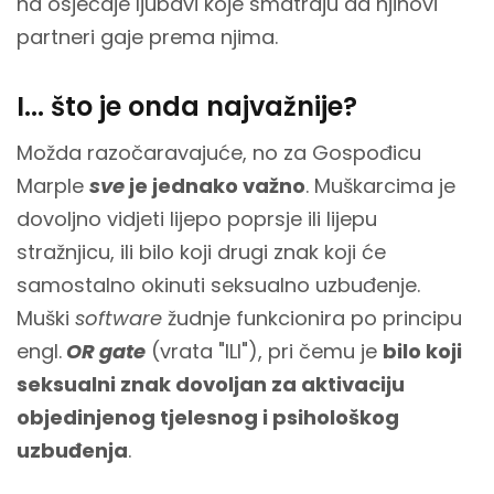
na osjećaje ljubavi koje smatraju da njihovi
partneri gaje prema njima.
I... što je onda najvažnije?
Možda razočaravajuće, no za Gospođicu
Marple
sve
je jednako važno
. Muškarcima je
dovoljno vidjeti lijepo poprsje ili lijepu
stražnjicu, ili bilo koji drugi znak koji će
samostalno okinuti seksualno uzbuđenje.
Muški
software
žudnje funkcionira po principu
engl.
OR gate
(vrata "ILI"), pri čemu je
bilo koji
seksualni znak dovoljan za aktivaciju
objedinjenog tjelesnog i psihološkog
uzbuđenja
.