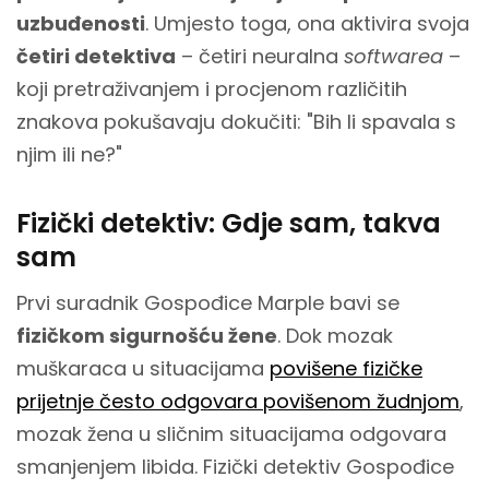
uzbuđenosti
. Umjesto toga, ona aktivira svoja
četiri detektiva
– četiri neuralna
softwarea
–
koji pretraživanjem i procjenom različitih
znakova pokušavaju dokučiti: "Bih li spavala s
njim ili ne?"
Fizički detektiv: Gdje sam, takva
sam
Prvi suradnik Gospođice Marple bavi se
fizičkom sigurnošću žene
. Dok mozak
muškaraca u situacijama
povišene fizičke
prijetnje često odgovara povišenom žudnjom
,
mozak žena u sličnim situacijama odgovara
smanjenjem libida. Fizički detektiv Gospođice