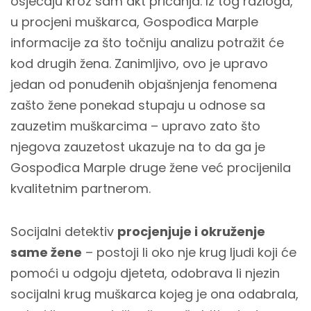
osjećaju kroz sam akt pričanja. Iz tog razloga,
u procjeni muškarca, Gospođica Marple
informacije za što točniju analizu potražit će
kod drugih žena. Zanimljivo, ovo je upravo
jedan od ponuđenih objašnjenja fenomena
zašto žene ponekad stupaju u odnose sa
zauzetim muškarcima – upravo zato što
njegova zauzetost ukazuje na to da ga je
Gospođica Marple druge žene već procijenila
kvalitetnim partnerom.
Socijalni detektiv
procjenjuje i okruženje
same žene
– postoji li oko nje krug ljudi koji će
pomoći u odgoju djeteta, odobrava li njezin
socijalni krug muškarca kojeg je ona odabrala,