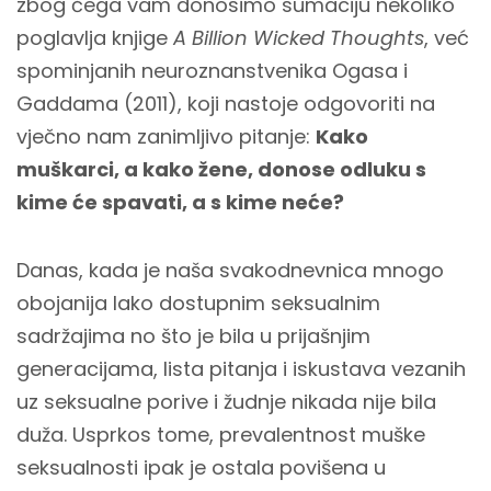
zbog čega vam donosimo sumaciju nekoliko
poglavlja knjige
A Billion Wicked Thoughts
, već
spominjanih neuroznanstvenika Ogasa i
Gaddama (2011), koji nastoje odgovoriti na
vječno nam zanimljivo pitanje:
Kako
muškarci, a kako žene, donose odluku s
kime će spavati, a s kime neće?
Danas, kada je naša svakodnevnica mnogo
obojanija lako dostupnim seksualnim
sadržajima no što je bila u prijašnjim
generacijama, lista pitanja i iskustava vezanih
uz seksualne porive i žudnje nikada nije bila
duža. Usprkos tome, prevalentnost muške
seksualnosti ipak je ostala povišena u