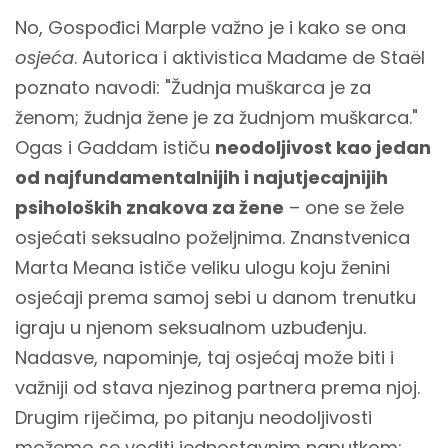
No, Gospođici Marple važno je i kako se ona
osjeća
. Autorica i aktivistica Madame de Staël
poznato navodi: "Žudnja muškarca je za
ženom; žudnja žene je za žudnjom muškarca."
Ogas i Gaddam ističu
neodoljivost kao jedan
od najfundamentalnijih i najutjecajnijih
psiholoških znakova za žene
– one se žele
osjećati seksualno poželjnima. Znanstvenica
Marta Meana ističe veliku ulogu koju ženini
osjećaji prema samoj sebi u danom trenutku
igraju u njenom seksualnom uzbuđenju.
Nadasve, napominje, taj osjećaj može biti i
važniji od stava njezinog partnera prema njoj.
Drugim riječima, po pitanju neodoljivosti
možemo se voditi jednostavnim naputkom: