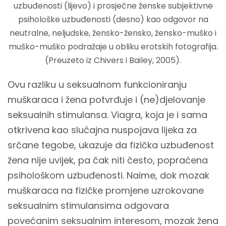
uzbuđenosti (lijevo) i prosječne ženske subjektivne
psihološke uzbuđenosti (desno) kao odgovor na
neutralne, neljudske, žensko-žensko, žensko-muško i
muško-muško podražaje u obliku erotskih fotografija.
(Preuzeto iz Chivers i Bailey, 2005).
Ovu razliku u seksualnom funkcioniranju
muškaraca i žena potvrđuje i (ne)djelovanje
seksualnih stimulansa. Viagra, koja je i sama
otkrivena kao slučajna nuspojava lijeka za
srčane tegobe, ukazuje da fizička uzbuđenost
žena nije uvijek, pa čak niti često, popraćena
psihološkom uzbuđenosti. Naime, dok mozak
muškaraca na fizičke promjene uzrokovane
seksualnim stimulansima odgovara
povećanim seksualnim interesom, mozak žena