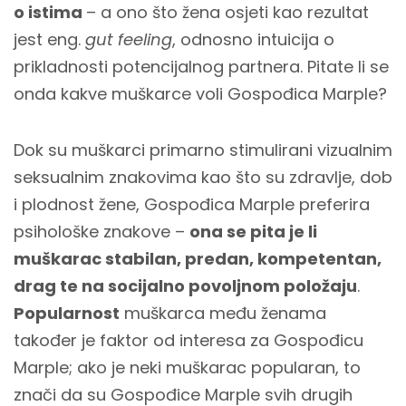
o istima
– a ono što žena osjeti kao rezultat
jest eng.
gut feeling
, odnosno intuicija o
prikladnosti potencijalnog partnera. Pitate li se
onda kakve muškarce voli Gospođica Marple?
Dok su muškarci primarno stimulirani vizualnim
seksualnim znakovima kao što su zdravlje, dob
i plodnost žene, Gospođica Marple preferira
psihološke znakove –
ona se pita je li
muškarac stabilan, predan, kompetentan,
drag te na socijalno povoljnom položaju
.
Popularnost
muškarca među ženama
također je faktor od interesa za Gospođicu
Marple; ako je neki muškarac popularan, to
znači da su Gospođice Marple svih drugih