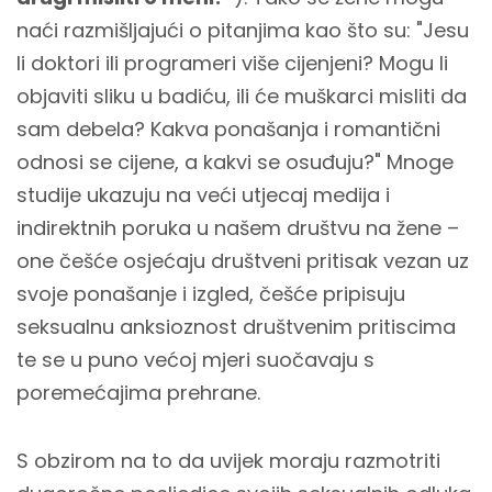
naći razmišljajući o pitanjima kao što su: "Jesu
li doktori ili programeri više cijenjeni? Mogu li
objaviti sliku u badiću, ili će muškarci misliti da
sam debela? Kakva ponašanja i romantični
odnosi se cijene, a kakvi se osuđuju?" Mnoge
studije ukazuju na veći utjecaj medija i
indirektnih poruka u našem društvu na žene –
one češće osjećaju društveni pritisak vezan uz
svoje ponašanje i izgled, češće pripisuju
seksualnu anksioznost društvenim pritiscima
te se u puno većoj mjeri suočavaju s
poremećajima prehrane.
S obzirom na to da uvijek moraju razmotriti